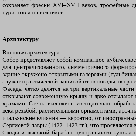
сохраняет фрески XVI–XVII веков, трофейные дв
туристов и паломников.
Архитектуру
Внешняя архитектура
Собор представляет собой компактное кубическое
для централизованного, симметричного формиро
здание окружено открытыми галереями (гульбищам
служат практической защитой от непогоды, ветра 
Фасады четко делятся на три вертикальные части
открывают современную крышу и ярко отсылают к
храмами. Стены выложены из тщательно обработа
века резьбой: растительными орнаментами, ароч
итальянские влияния — вероятно, от иностранны
Сергиевой лавры (1422–1423 гг.), что проявляетс
Своды и высокий барабан центрального купола 