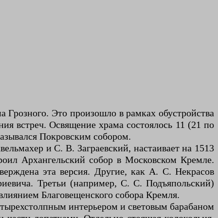
на Грозного. Это произошло в рамках обустройства
ия встреч. Освящение храма состоялось 11 (21 по
назывался Покровским собором.
вельмахер и С. В. Заграевский, настаивает на 1513
строил Архангельский собор в Московском Кремле.
ерждена эта версия. Другие, как А. С. Некрасов
иевича. Третьи (например, С. С. Подъяпольский)
д влиянием Благовещенского собора Кремля.
четырехстолпным интерьером и световым барабаном