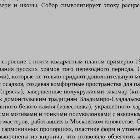
ери и иконы. Собор символизирует эпоху расцве
 строение с почти квадратным планом примерно 19
вания русских храмов того переходного периода.
и), которые не только придают дополнительную м
и осадков, создавая комфортные пространства для п
 (прясла), завершенные полукружиями закомар (к
 домонгольским традициям Владимиро-Суздальско
нного белого камня (известняка), украшенного ха
ными мотивами и тонкими полуколонками с изящны
х мастеров, работавших в Московском княжестве. 
я в гармоничных пропорциях, пластике форм и утонч
выполнены из кирпича, что позволяло облегчить 