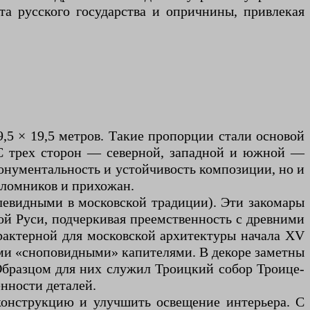
та русского государства и опричнины, привлекая
,5 × 19,5 метров. Такие пропорции стали основой
 С трех сторон — северной, западной и южной —
онументальность и устойчивость композиции, но и
аломников и прихожан.
илевидными в московской традиции). Эти закомары
й Руси, подчеркивая преемственность с древними
рактерной для московской архитектуры начала XV
ми «сноповидными» капителями. В декоре заметны
Образцом для них служил Троицкий собор Троице-
енности деталей.
конструкцию и улучшить освещение интерьера. С