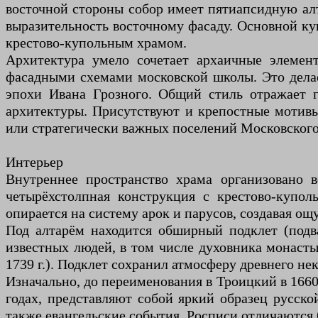
восточной стороны собор имеет пятиапсидную ал
выразительность восточному фасаду. Основной к
крестово-купольным храмом.
Архитектура умело сочетает архаичные элемент
фасадными схемами московской школы. Это дела
эпохи Ивана Грозного. Общий стиль отражает г
архитектуры. Присутствуют и крепостные мотивы
или стратегически важных поселений Московского
Интерьер
Внутреннее пространство храма организовано 
четырёхстолпная конструкция с крестово-купо
опирается на систему арок и парусов, создавая о
Под алтарём находится обширный подклет (подв
известных людей, в том числе духовника монасты
1739 г.). Подклет сохранил атмосферу древнего н
Изначально, до переименования в Троицкий в 166
годах, представляют собой яркий образец русск
также евангельские события. Росписи отличаются