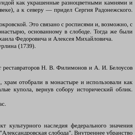
зундой как украшенные разноцветными камнями и
еке), а к северу — придел Сергия Радонежского.
кровской. Это связано с росписями и, возможно, с
настырю, основанному в слободе. Тогда же были
хаила Федоровича и Алексея Михайловича.
рлина (1739).
т реставраторов Н. В. Филимонов и А. И. Белоусов
и, храм отобрали в монастыре и использовали как
алые купола, вернув собору исторический облик.
ас.
т культурного наследия федерального значения
 "Александровская слобода". Внутреннее убранство