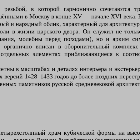
 резьбой, в которой гармонично сочетаются т
ёнными в Москву в конце XV — начале XVI века. Р
ый и нарядный облик, характерный для архитектуры 
роли в жизни царского двора. Он служил не тольк
ания, молебны перед походами), но и ярким си
р органично вписан в оборонительный комплек
в отдельных элементах приближающиеся к соотн
тны в масштабах и деталях интерьера и экстерьера
 версий 1428–1433 годов до более поздних перестр
енных памятников русской средневековой архитекту
етырехстолпный храм кубической формы на высок