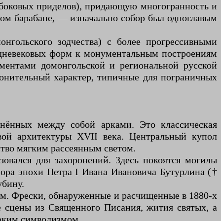
 боковых приделов), придающую многогранность и
ом барабане, — изначально собор был одноглавым
онгольского зодчества) с более прогрессивными
едневековых форм к монументальным построениям
ементами домонгольской и региональной русской
ронительный характер, типичные для пограничных
инённых между собой арками. Это классическая
вой архитектуры XVII века. Центральный купол
ство мягким рассеянным светом.
овался для захоронений. Здесь покоятся могилы
йора эпохи Петра I Ивана Ивановича Бутурлина (†
убину.
ам. Фрески, обнаруженные и расчищенные в 1880-х
е сцены из Священного Писания, жития святых, а
боким символизмом.