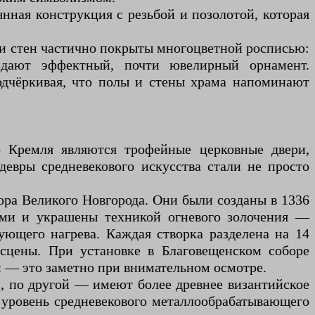
нная конструкция с резьбой и позолотой, которая
и стен частично покрыты многоцветной росписью:
здают эффектный, почти ювелирный орнамент.
одчёркивая, что полы и стены храма напоминают
о Кремля являются трофейные церковные двери,
евры средневекового искусства стали не просто
ора Великого Новгорода. Они были созданы в 1336
ами и украшены техникой огневого золочения —
ющего нагрева. Каждая створка разделена на 14
 сцены. При установке в Благовещенском соборе
 — это заметно при внимательном осмотре.
и, по другой — имеют более древнее византийское
уровень средневекового металлообрабатывающего