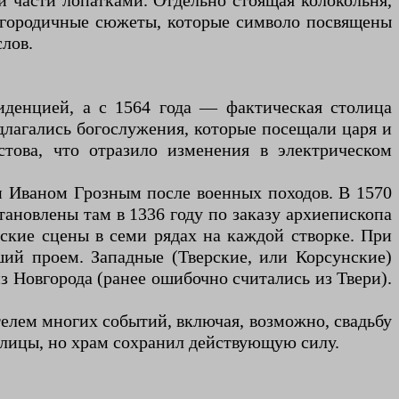
и части лопатками. Отдельно стоящая колокольня,
богородичные сюжеты, которые символо посвящены
слов.
иденцией, а с 1564 года — фактическая столица
длагались богослужения, которые посещали царя и
това, что отразило изменения в электрическом
 Иваном Грозным после военных походов. В 1570
ановлены там в 1336 году по заказу архиепископа
ские сцены в семи рядах на каждой створке. При
ший проем. Западные (Тверские, или Корсунские)
 Новгорода (ранее ошибочно считались из Твери).
телем многих событий, включая, возможно, свадьбу
толицы, но храм сохранил действующую силу.