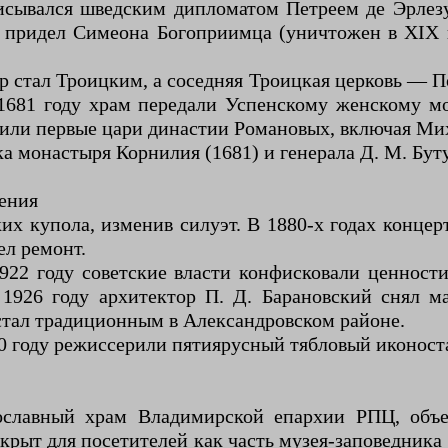
описывался шведским дипломатом Петреем де Эрле
и придел Симеона Богоприимца (уничтожен в XIX в
р стал Троицким, а соседняя Троицкая церковь — По
1681 году храм передали Успенскому женскому мо
тили первые цари династии Романовых, включая Ми
а монастыря Корнилия (1681) и генерала Д. М. Буту
ения
ких купола, изменив силуэт. В 1880-х годах концер
ел ремонт.
922 году советские власти конфисковали ценност
 1926 году архитектор П. Д. Барановский снял м
 стал традиционным в Александровском районе.
10 году режиссерили пятиярусный тябловый иконост
лавный храм Владимирской епархии РПЦ, объек
рыт для посетителей как часть музея-заповедника