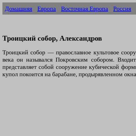
Домашняя
Европа
Восточная Европа
Россия
Троицкий собор, Александров
Троицкий собор — православное культовое соору
века он назывался Покровским собором. Входит
представляет собой сооружение кубической форм
купол покоится на барабане, продырявленном окн