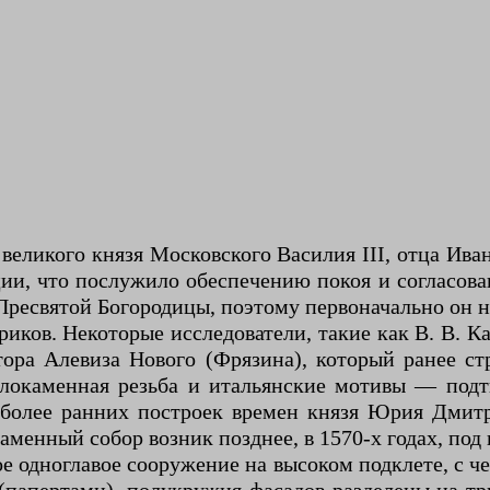
 великого князя Московского Василия III, отца Ива
и, что послужило обеспечению покоя и согласован
 Пресвятой Богородицы, поэтому первоначально он 
ков. Некоторые исследователи, такие как В. В. Ка
ктора Алевиза Нового (Фрязина), который ранее 
локаменная резьба и итальянские мотивы — подтв
 более ранних построек времен князя Юрия Дмитр
каменный собор возник позднее, в 1570-х годах, по
ое одноглавое сооружение на высоком подклете, с 