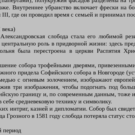
 (папертами), полукружия фасадов разделены на тр
озже. Внутреннее убранство включает фрески на 
II, где он проводил время с семьей и принимал по
 века)
 Александровская слобода стала его любимой рез
л центральную роль в придворной жизни: здесь пре
льня была перестроена в церкви Распятия Хрис
ашение собора трофейными дверями, привезенными
жного придела Софийского собора в Новгороде (уст
медью с огневым золочением, изображают европей
жив три изображения, чтобы подогнать под боль
ийскую границу и, по современным данным, тоже из
 себе средневековую технику и символику.
их интриг, казней и дипломатии. Собор был свиде
да Грозного в 1581 году слобода потеряла статус с
й период