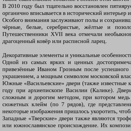
В 2010 году был тщательно восстановлен пятияру
органично вписывается в исторический интерьер и
Особого внимания заслуживают полы и сохранивш
чёрные, белые, серебристые, жёлтые и позо
Путешественники XVII века отмечали необыкнов
драгоценный ковёр или расписной ларец.
Декоративные элементы и уникальные особенност
Одной из самых ярких и ценных достопримечат
привезённые Иваном Грозным после успешного п
украшением, а мощным символом московской влас
Южные «Васильевские» двери (также известные ка
году при архиепископе Василии (Калике). Две
сложным и дорогим методом, при котором медь 
сюжетных клейм (по 7 рядов), где представлен
некоторые изображения пришлось укоротить, чтоб
Западные «Тверские» двери также являются трофе
или южнославянское происхождение. Их компози