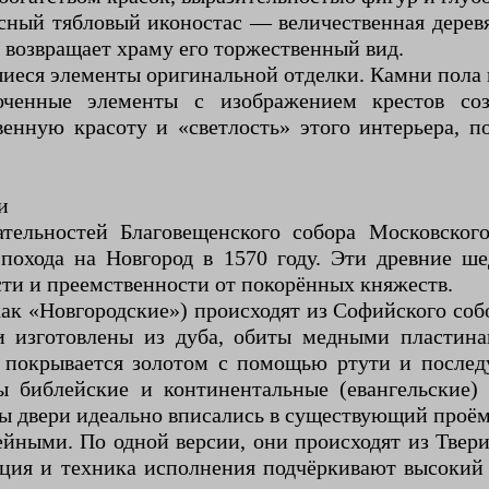
сный тябловый иконостас — величественная деревя
 возвращает храму его торжественный вид.
иеся элементы оригинальной отделки. Камни пола 
лоченные элементы с изображением крестов со
енную красоту и «светлость» этого интерьера, п
и
ельностей Благовещенского собора Московског
охода на Новгород в 1570 году. Эти древние шед
ти и преемственности от покорённых княжеств.
к «Новгородские») происходят из Софийского соб
ри изготовлены из дуба, обиты медными пластин
покрывается золотом с помощью ртути и последу
ы библейские и континентальные (евангельские)
ы двери идеально вписались в существующий проём
йными. По одной версии, они происходят из Твер
ция и техника исполнения подчёркивают высокий 