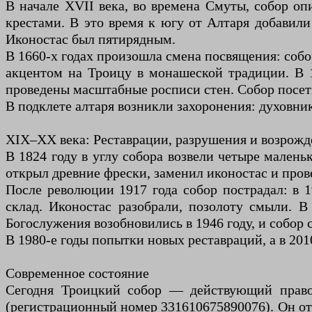
В начале XVII века, во времена Смуты, собор 
крестами. В это время к югу от Алтаря добавил
Иконостас был пятирядным.
В 1660-х годах произошла смена посвящения: собо
акцентом на Троицу в монашеской традиции. В 
проведены масштабные росписи стен. Собор посе
В подклете алтаря возникли захоронения: духовник
XIX–XX века: Реставрации, разрушения и возрожд
В 1824 году в углу собора возвели четыре малень
открыл древние фрески, заменил иконостас и пров
После революции 1917 года собор пострадал: в 1
склад. Иконостас разобрали, позолоту смыли. В
Богослужения возобновились в 1946 году, и собор
В 1980-е годы попытки новых реставраций, а в 20
Современное состояние
Сегодня Троицкий собор — действующий правос
(регистрационный номер 331610675890076). Он отк