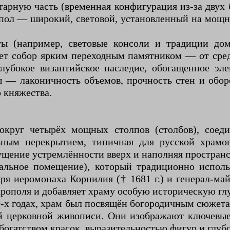
тарную часть (временная конфигурация из-за двух
упол — широкий, световой, установленный на мощн
ы (например, световые консоли и традиции дом
ет собор ярким переходным памятником — от ср
лубокое византийское наследие, обогащенное эл
 — лаконичность объемов, прочность стен и обо
 княжества.
вокруг четырёх мощных столпов (столбов), соед
льным перекрытием, типичная для русской храмо
щущение устремлённости вверх и наполняя простран
альное помещение), который традиционно использ
ря иеромонаха Корнилия († 1681 г.) и генерал-ма
екрополя и добавляет храму особую историческую гл
0-х годах, храм был посвящён богородичным сюжет
ой церковной живописи. Они изображают ключевы
 богатством красок, выразительностью фигур и глу