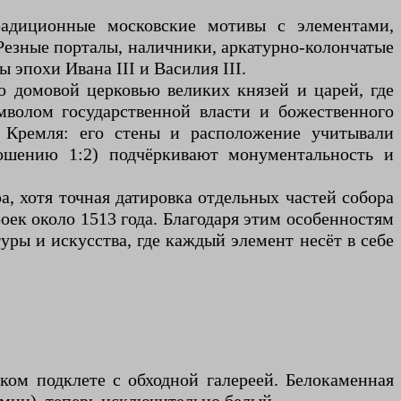
радиционные московские мотивы с элементами,
езные порталы, наличники, аркатурно-колончатые
эпохи Ивана III и Василия III.
о домовой церковью великих князей и царей, где
мволом государственной власти и божественного
с Кремля: его стены и расположение учитывали
ошению 1:2) подчёркивают монументальность и
, хотя точная датировка отдельных частей собора
оек около 1513 года. Благодаря этим особенностям
ры и искусства, где каждый элемент несёт в себе
ом подклете с обходной галереей. Белокаменная