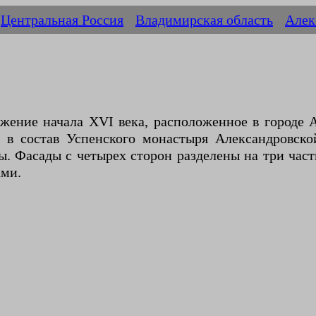
Центральная Россия
Владимирская область
Алек
жение начала XVI века, расположенное в городе 
 в состав Успенского монастыря Александровск
ы. Фасады с четырех сторон разделены на три час
ами.