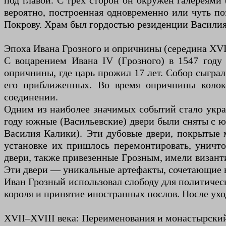
под главой. С трех сторон он окружен галереями
вероятно, построенная одновременно или чуть п
Покрову. Храм был гордостью резиденции Василия I
Эпоха Ивана Грозного и опричнины (середина XVI
С воцарением Ивана IV (Грозного) в 1547 году
опричнины, где царь прожил 17 лет. Собор сыгра
его приближенных. Во время опричнины колоко
соединении.
Одним из наиболее значимых событий стало укр
году южные (Васильевские) двери были сняты с ю
Василия Калики). Эти дубовые двери, покрытые 
установке их пришлось перемонтировать, уничто
двери, также привезенные Грозным, имели визант
Эти двери — уникальные артефакты, сочетающие в
Иван Грозный использовал слободу для политическ
короля и принятие иностранных послов. После ухо
XVII–XVIII века: Переименования и монастырски