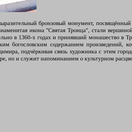
выразительный бронзовый монумент, посвящённый
знаменитая икона "Святая Троица", стали вершино
льно в 1360-х годах и принявший монашество в Тр
им богословским содержанием произведений, ко
мира, подчёркивая связь художника с этим городо
ре, но и служит напоминанием о культурном расцве