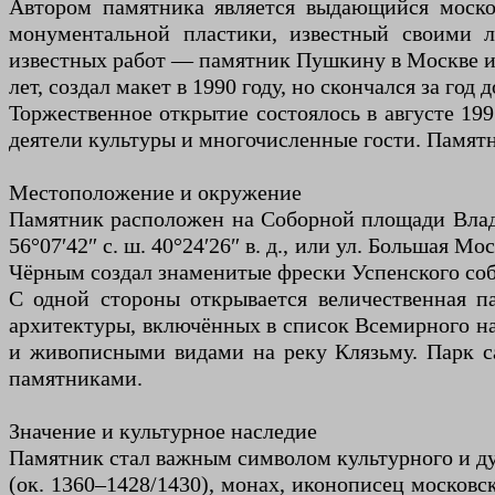
Автором памятника является выдающийся моско
монументальной пластики, известный своими л
известных работ — памятник Пушкину в Москве и 
лет, создал макет в 1990 году, но скончался за г
Торжественное открытие состоялось в августе 19
деятели культуры и многочисленные гости. Памятн
Местоположение и окружение
Памятник расположен на Соборной площади Влади
56°07′42″ с. ш. 40°24′26″ в. д., или ул. Большая
Чёрным создал знаменитые фрески Успенского собо
С одной стороны открывается величественная 
архитектуры, включённых в список Всемирного н
и живописными видами на реку Клязьму. Парк са
памятниками.
Значение и культурное наследие
Памятник стал важным символом культурного и дух
(ок. 1360–1428/1430), монах, иконописец московс