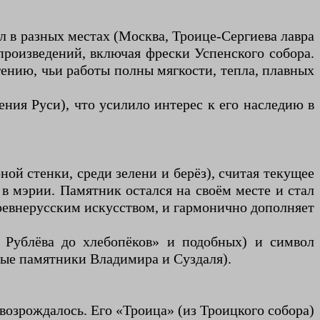
л в разных местах (Москва, Троице-Сергиева лавра
 произведений, включая фрески Успенского собора.
гению, чьи работы полны мягкости, тепла, плавных
ения Руси), что усилило интерес к его наследию в
ой стенки, среди зелени и берёз), считая текущее
в мэрии. Памятник остался на своём месте и стал
древнерусским искусством, и гармонично дополняет
 Рублёва до хлебопёков» и подобных) и символ
ые памятники Владимира и Суздаля).
 возрождалось. Его «Троица» (из Троицкого собора)