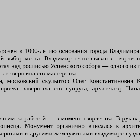
урочен к 1000-летию основания города Владимир
ый выбор места: Владимир тесно связан с творчес
ал над росписью Успенского собора — одного из 
это вершина его мастерства.
 московский скульптор Олег Константинович Ко
проект завершала его супруга, архитектор Нин
ящим за работой — в момент творчества. В руках у
нописца. Монумент органично вписался в архи
оротами и другими жемчужинами владимиро-суздал