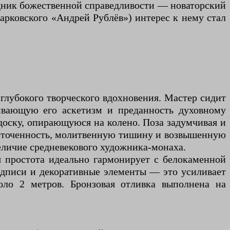
здник божественной справедливости — новаторский
Тарковского «Андрей Рублёв») интерес к нему стал
глубокого творческого вдохновения. Мастер сидит
ивающую его аскетизм и преданность духовному
доску, опирающуюся на колено. Поза задумчивая и
едоточенность, молитвенную тишину и возвышенную
еличие средневекового художника-монаха.
я простота идеально гармонирует с белокаменной
адписи и декоративные элементы — это усиливает
ло 2 метров. Бронзовая отливка выполнена на