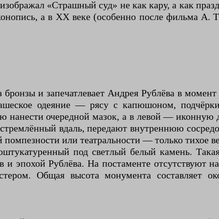
изображал «Страшный суд» не как кару, а как пра
онопись, а в XX веке (особенно после фильма А. 
 бронзы и запечатлевает Андрея Рублёва в момент 
ашеское одеяние — рясу с капюшоном, подчёрк
ую нанести очередной мазок, а в левой — иконную 
д, устремлённый вдаль, передают внутреннюю соср
й помпезности или театральности — только тихое в
оштукатуренный под светлый белый камень. Така
в и эпохой Рублёва. На постаменте отсутствуют н
тером. Общая высота монумента составляет око