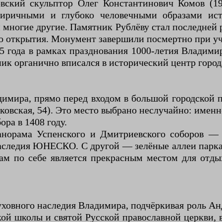
вский скульптор Олег Константинович Комов (1
иричными и глубоко человечными образами ист
многие другие. Памятник Рублёву стал последней р
од до открытия. Монумент завершили посмертно при 
95 года в рамках празднования 1000-летия Владими
ик органично вписался в исторический центр города
мира, прямо перед входом в большой городской 
 Московская, 54). Это место выбрано неслучайно: им
ра в 1408 году.
панорама Успенского и Дмитриевского соборов —
аследия ЮНЕСКО. С другой — зелёные аллеи парк
м по себе является прекрасным местом для отды
овного наследия Владимира, подчёркивая роль Анд
кой школы и святой Русской православной церкви,