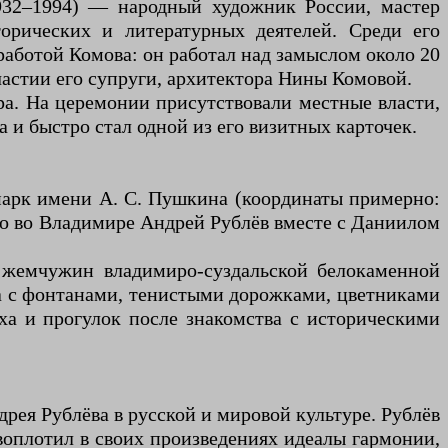
932–1994) — народный художник России, мастер
орических и литературных деятелей. Среди его
аботой Комова: он работал над замыслом около 20
участии его супруги, архитектора Нины Комовой.
ра. На церемонии присутствовали местные власти,
 и быстро стал одной из его визитных карточек.
парк имени А. С. Пушкина (координаты примерно:
енно во Владимире Андрей Рублёв вместе с Даниилом
 жемчужин владимиро-суздальской белокаменной
а с фонтанами, тенистыми дорожками, цветниками
ха и прогулок после знакомства с историческими
рея Рублёва в русской и мировой культуре. Рублёв
 воплотил в своих произведениях идеалы гармонии,