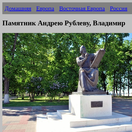
Домашняя
Европа
Восточная Европа
Россия
Памятник Андрею Рублеву, Владимир