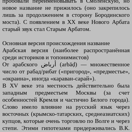
пробовали переименовывать в Смоленскую, но
новое название не прижилось (оно закрепилось
лишь за продолжением в сторону Бородинского
моста). С появлением в XX веке Нового Арбата
старый звук стал Старым Арбатом.
Основная версия происхождения название
Арабская версия (наиболее распространённая
среди историков и топонимистов)
От арабского أرباض (arbāḍ) — множественное
число от рабад/рибат («пригород», «предместье»,
«окраина», иногда «караван-сарай»).
В XV веке эта местность действительно была
западным предместьем Москвы (за счет
особенностей Кремля и частично Белого города).
Слово имело влияние на русский язык через
восточных (крымско-татарских, среднеазиатских)
купцов, которые очень торговлю по Волге и через
степи. Этими гипотезами придерживались В.К.