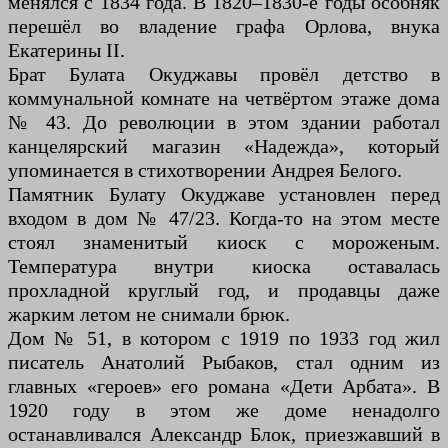
менялся с 1834 года. В 1820–1830-е годы особняк
перешёл во владение графа Орлова, внука
Екатерины II.
Брат Булата Окуджавы провёл детство в
коммунальной комнате на четвёртом этаже дома
№ 43. До революции в этом здании работал
канцелярский магазин «Надежда», который
упоминается в стихотворении Андрея Белого.
Памятник Булату Окуджаве установлен перед
входом в дом № 47/23. Когда-то на этом месте
стоял знаменитый киоск с мороженым.
Температура внутри киоска оставалась
прохладной круглый год, и продавцы даже
жарким летом не снимали брюк.
Дом № 51, в котором с 1919 по 1933 год жил
писатель Анатолий Рыбаков, стал одним из
главных «героев» его романа «Дети Арбата». В
1920 году в этом же доме ненадолго
останавливался Александр Блок, приезжавший в