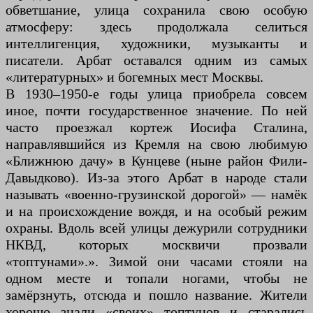
обветшание, улица сохранила свою особую
атмосферу: здесь продолжала селиться
интеллигенция, художники, музыканты и
писатели. Арбат оставался одним из самых
«литературных» и богемных мест Москвы.
В 1930–1950-е годы улица приобрела совсем
иное, почти государственное значение. По ней
часто проезжал кортеж Иосифа Сталина,
направлявшийся из Кремля на свою любимую
«Ближнюю дачу» в Кунцеве (ныне район Фили-
Давыдково). Из-за этого Арбат в народе стали
называть «военно-грузинской дорогой» — намёк
и на происхождение вождя, и на особый режим
охраны. Вдоль всей улицы дежурили сотрудники
НКВД, которых москвичи прозвали
«топтунами».». Зимой они часами стояли на
одном месте и топали ногами, чтобы не
замёрзнуть, отсюда и пошло название. Жители
хорошо знали «своих» топтунов и старались