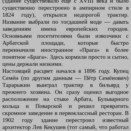
(здание существовало ещё с XVIII века и было
существенно перестроено в ампирном стиле в
1824 году), открылся недорогой трактир.
Название выбрали по тогдашней моде — давать
заведениям имена европейских городов.
Основными посетителями были извозчики с
Арбатской площади, которые быстро
переиначили иностранное «Прага» в более
понятное «Брага». Здесь кормили просто и сытно,
цены держали низкими.
Настоящий расцвет начался в 1896 году. Купец
Семён (по другим данным — Пётр Семёнович)
Тарарыкин выиграл трактир в бильярд у
прежнего хозяина. Он сразу оценил выгодное
расположение на стыке Арбата, Бульварного
кольца и Поварской и решил превратить
скромное заведение в первоклассный ресторан. В
1902 году здание перестроил известный
архитектор Лев Кекушев (тот самый, что работал