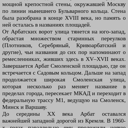
мощной крепостной стены, окружавшей Москву
по линии нынешнего Бульварного кольца. Стена
была разобрана в конце XVIII века, но память о
ней осталась в названиях площадей.
От Арбатских ворот улица тянется на юго-запад,
обрастая множеством старинных переулков
(Плотников, Серебряный, Кривоарбатский и
другие), чьи названия до сих пор напоминают о
ремесленниках, живших здесь в XV–XVII веках.
Завершается Арбат Смоленской площадью, где он
встречается с Садовым кольцом. Дальше на запад
продолжается широкая Смоленская улица,
которая несколько раз меняет название в
пределах города, пересекает МКАД и переходит в
федеральную трассу М1, ведущую на Смоленск,
Минск и Варшаву.
До середины XX века Арбат оставался
важнейшей западной дорогой из Кремля. В 1960-
х годах параллельно ему проложили новую