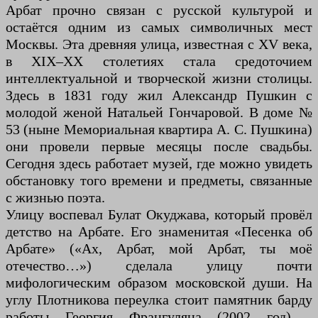
Арбат прочно связан с русской культурой и
остаётся одним из самых символичных мест
Москвы. Эта древняя улица, известная с XV века,
в XIX–XX столетиях стала средоточием
интеллектуальной и творческой жизни столицы.
Здесь в 1831 году жил Александр Пушкин с
молодой женой Натальей Гончаровой. В доме №
53 (ныне Мемориальная квартира А. С. Пушкина)
они провели первые месяцы после свадьбы.
Сегодня здесь работает музей, где можно увидеть
обстановку того времени и предметы, связанные
с жизнью поэта.
Улицу воспевал Булат Окуджава, который провёл
детство на Арбате. Его знаменитая «Песенка об
Арбате» («Ах, Арбат, мой Арбат, ты моё
отечество…») сделала улицу почти
мифологическим образом московской души. На
углу Плотникова переулка стоит памятник барду
работы Георгия Франгуляна (2002 год) -