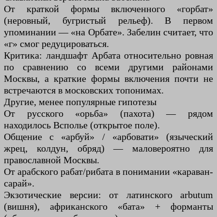
От краткой формы включенного «горбат»
(неровный, бугристый рельеф). В первом
упоминании — «на Орбате». Забелин считает, что
«г» смог редуцироваться.
Критика: ландшафт Арбата относительно ровная
по сравнению со всеми другими районами
Москвы, а краткие формы включения почти не
встречаются в московских топонимах.
Другие, менее популярные гипотезы
От русского «орьба» (пахота) — рядом
находилось Всполье (открытое поле).
Общение с «арбуй» / «арбовати» (языческий
жрец, колдун, обряд) — маловероятно для
православной Москвы.
От арабского рабат/рибата в понимании «караван-
сарай».
Экзотические версии: от латинского arbutum
(вишня), африканского «бата» + форманты