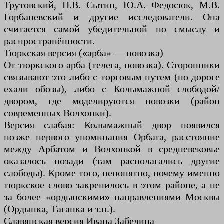
Трутовский, П.В. Сытин, Ю.А. Федосюк, М.В.
Горбаневский и другие исследователи. Она
считается самой убедительной по смыслу и
распространённости.
Тюркская версия («арба» — повозка)
От тюркского арба (телега, повозка). Сторонники
связывают это либо с торговым путем (по дороге
ехали обозы), либо с Колымажной слободой/
двором, где моделируются повозки (район
современных Волхонки).
Версия слабая: Колымажный двор появился
позже первого упоминания Орбата, расстояние
между Арбатом и Волхонкой в ​​средневековье
оказалось позади (там располагались другие
слободы). Кроме того, непонятно, почему именно
тюркское слово закрепилось в этом районе, а не
за более «ордынскими» направлениями Москвы
(Ордынка, Таганка и т.п.).
Славянская версия Ивана Забелина