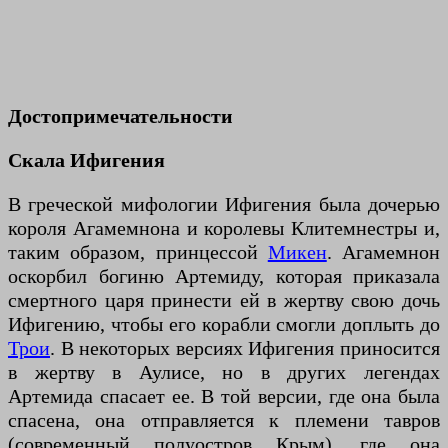
Достопримечательности
Скала Ифигения
В греческой мифологии Ифигения была дочерью
короля Агамемнона и королевы Клитемнестры и,
таким образом, принцессой
Микен
. Агамемнон
оскорбил богиню Артемиду, которая приказала
смертного царя принести ей в жертву свою дочь
Ифигению, чтобы его корабли смогли доплыть до
Трои
. В некоторых версиях Ифигения приносится
в жертву в Аулисе, но в других легендах
Артемида спасает ее. В той версии, где она была
спасена, она отправляется к племени тавров
(современный полуостров Крым), где она