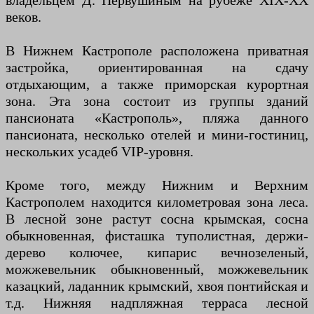
владельцем Д. Первушиным на рубеже XIX-ХХ
веков.
В Нижнем Кастрополе расположена приватная
застройка, ориентированная на сдачу
отдыхающим, а также приморская курортная
зона. Эта зона состоит из группы зданий
пансионата «Кастрополь», пляжа данного
пансионата, несколько отелей и мини-гостиниц,
нескольких усадеб VIP-уровня.
Кроме того, между Нижним и Верхним
Кастрополем находится километровая зона леса.
В лесной зоне растут сосна крымская, сосна
обыкновенная, фисташка туполистная, держи-
дерево колючее, кипарис вечнозеленый,
можжевельник обыкновенный, можжевельник
казацкий, ладанник крымский, хвоя понтийская и
т.д. Нижняя надпляжная терраса лесной