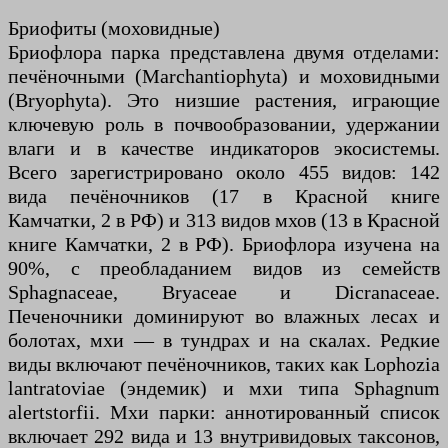
Бриофиты (моховидные)
Бриофлора парка представлена ​​двумя отделами:
печёночными (Marchantiophyta) и моховидными
(Bryophyta). Это низшие растения, играющие
ключевую роль в почвообразовании, удержании
влаги и в качестве индикаторов экосистемы.
Всего зарегистрировано около 455 видов: 142
вида печёночников (17 в Красной книге
Камчатки, 2 в РФ) и 313 видов мхов (13 в Красной
книге Камчатки, 2 в РФ). Бриофлора изучена на
90%, с преобладанием видов из семейств
Sphagnaceae, Bryaceae и Dicranaceae.
Печеночники доминируют во влажных лесах и
болотах, мхи — в тундрах и на скалах. Редкие
виды включают печёночников, таких как Lophozia
lantratoviae (эндемик) и мхи типа Sphagnum
alertstorfii. Мхи парки: аннотированный список
включает 292 вида и 13 внутривидовых таксонов,