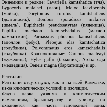
Эндемики и редкие: Cavariella kamtshatica (тля),
Lygocoris malaisei (клоп), Meloe laevipennis
(майка), Dorytomus rufulus kamtshaticus
(долгоносик), Bombus sporadicus malaisei
(шмель), Eupithecia pseudosatyrata (пяденица),
Papilio machaon kamtschadalus (махаон
камчатский), Parnassius phoebus kamschaticus
(аполлон фебус), Plebejus idas kamtschatica
(голубянка), Polyommatus eros kamtschadalis
(голубянка). Краснокнижные: Carabus macleayi
(жужелица), Hyles gallii (бражник), Arctia caja
(медведица), Oeneis magna (бархатница) и др.
Рептилии
Рептилии отсутствуют, как и на всей Камчатке,
из-за климатических условий и изоляции.
Фауна парка уязвима к климатическим
изменениям, браконьерству и туризму, но
охраняется как часть заповедной зоны.