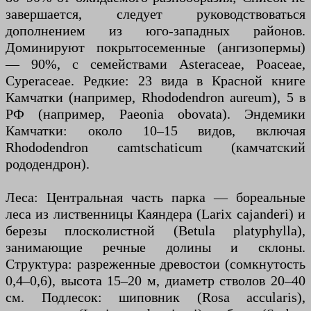
завершается, следует руководствоваться
дополнением из юго-западных районов.
Доминируют покрытосеменные (ангизопермы)
— 90%, с семействами Asteraceae, Poaceae,
Cyperaceae. Редкие: 23 вида в Красной книге
Камчатки (например, Rhododendron aureum), 5 в
РФ (например, Paeonia obovata). Эндемики
Камчатки: около 10–15 видов, включая
Rhododendron camtschaticum (камчатский
рододендрон).
Леса: Центральная часть парка — бореальные
леса из лиственницы Каяндера (Larix cajanderi) и
березы плосколистной (Betula platyphylla),
занимающие речные долины и склоны.
Структура: разреженные древостои (сомкнутость
0,4–0,6), высота 15–20 м, диаметр стволов 20–40
см. Подлесок: шиповник (Rosa accularis),