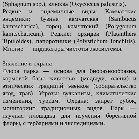
(Sphagnum spp.), клюква (Oxycoccus palustris).
Редкие и эндемичные виды: Камчатские
эндемики: бузина камчатская (Sambucus
kamtschatica), горец камчатский (Polygonum
kamtschaticum). Редкие: орхидеи (Platanthera
Tipuloides), папоротники (Polystichum lonchitis).
Многие — индикаторы чистоты экосистемы.
Значение и охрана
Флора парка — основа для биоразнообразия,
кормовой базы животных (медведи, олени) и
этнических традиций эвенков (собирательство
ягод, трав). Угрозы: вулканизм, климатические
изменения, туризм. Охрана: запрет рубок,
мониторинг традиционных видов. Парк —
научная площадка для изучения бореальной
флоры, с гербариями и экспедициями.