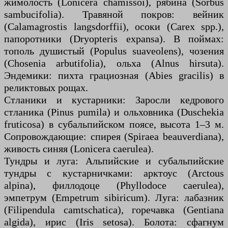
жимолость (Lonicera chamissoi), рябина (Sorbus
sambucifolia). Травяной покров: вейник
(Calamagrostis langsdorffii), осоки (Carex spp.),
папоротники (Dryopteris expansa). В поймах:
тополь душистый (Populus suaveolens), чозения
(Chosenia arbutifolia), ольха (Alnus hirsuta).
Эндемики: пихта грациозная (Abies gracilis) в
реликтовых рощах.
Стланики и кустарники: Заросли кедрового
стланика (Pinus pumila) и ольховника (Duschekia
fruticosa) в субальпийском поясе, высота 1–3 м.
Сопровождающие: спирея (Spiraea beauverdiana),
живость синяя (Lonicera caerulea).
Тундры и луга: Альпийские и субальпийские
тундры с кустарничками: арктоус (Arctous
alpina), филлодоце (Phyllodoce caerulea),
эмпетрум (Empetrum sibiricum). Луга: лабазник
(Filipendula camtschatica), горечавка (Gentiana
algida), ирис (Iris setosa). Болота: сфагнум