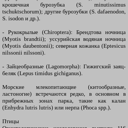
крошечная бурозубка (S. minutissimus
tschuktschorum); другие бурозубки (S. dafaenodon,
S. isodon и др.).
- Рукокрылые (Chiroptera): Брендтова ночница
(Myotis brandtii); уссурийская водяная ночница
(Myotis daubentonii); северная кожанка (Eptesicus
nilssonii nilssoni).
- Зайцеобразные (Lagomorpha): Гижигский заяц-
беляк (Lepus timidus gichiganus).
Морские млекопитающие (китообразные,
ластоногие) встречаются редко, в основном в
прибрежных зонах парка, такие как калан
(Enhydra lutris lutris) или нерпа (Phoca spp.).
Птицы