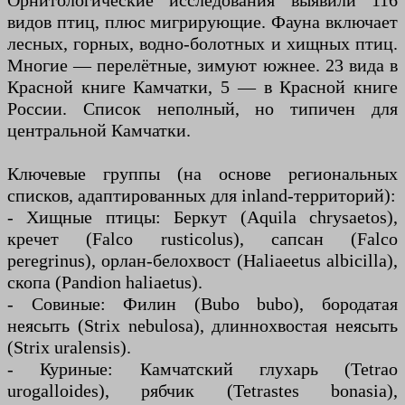
Орнитологические исследования выявили 116
видов птиц, плюс мигрирующие. Фауна включает
лесных, горных, водно-болотных и хищных птиц.
Многие — перелётные, зимуют южнее. 23 вида в
Красной книге Камчатки, 5 — в Красной книге
России. Список неполный, но типичен для
центральной Камчатки.
Ключевые группы (на основе региональных
списков, адаптированных для inland-территорий):
- Хищные птицы: Беркут (Aquila chrysaetos),
кречет (Falco rusticolus), сапсан (Falco
peregrinus), орлан-белохвост (Haliaeetus albicilla),
скопа (Pandion haliaetus).
- Совиные: Филин (Bubo bubo), бородатая
неясыть (Strix nebulosa), длиннохвостая неясыть
(Strix uralensis).
- Куриные: Камчатский глухарь (Tetrao
urogalloides), рябчик (Tetrastes bonasia),