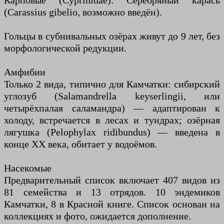
Карповые (Cyprinidae): Серебряный карась
(Carassius gibelio, возможно введён).
Гольцы в субнивальных озёрах живут до 9 лет, без
морфологической редукции.
Амфибии
Только 2 вида, типично для Камчатки: сибирский
углозуб (Salamandrella keyserlingii, или
четырёхпалая саламандра) — адаптирован к
холоду, встречается в лесах и тундрах; озёрная
лягушка (Pelophylax ridibundus) — введена в
конце XX века, обитает у водоёмов.
Насекомые
Предварительный список включает 407 видов из
81 семейства и 13 отрядов. 10 эндемиков
Камчатки, 8 в Красной книге. Список основан на
коллекциях и фото, ожидается дополнение.