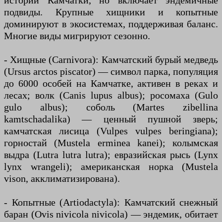
истории Камчатки, но включает эндемичные
подвиды. Крупные хищники и копытные
доминируют в экосистемах, поддерживая баланс.
Многие виды мигрируют сезонно.
- Хищные (Carnivora): Камчатский бурый медведь
(Ursus arctos piscator) — символ парка, популяция
до 6000 особей на Камчатке, активен в реках и
лесах; волк (Canis lupus albus); росомаха (Gulo
gulo albus); соболь (Martes zibellina
kamtschadalika) — ценный пушной зверь;
камчатская лисица (Vulpes vulpes beringiana);
горностай (Mustela erminea kanei); колымская
выдра (Lutra lutra lutra); евразийская рысь (Lynx
lynx wrangeli); американская норка (Mustela
vison, акклиматизирована).
- Копытные (Artiodactyla): Камчатский снежный
баран (Ovis nivicola nivicola) — эндемик, обитает