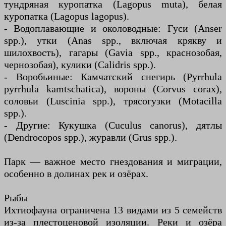
тундряная куропатка (Lagopus muta), белая
куропатка (Lagopus lagopus).
- Водоплавающие и околоводные: Гуси (Anser
spp.), утки (Anas spp., включая крякву и
шилохвость), гагары (Gavia spp., краснозобая,
чернозобая), кулики (Calidris spp.).
- Воробьиные: Камчатский снегирь (Pyrrhula
pyrrhula kamtschatica), вороны (Corvus corax),
соловьи (Luscinia spp.), трясогузки (Motacilla
spp.).
- Другие: Кукушка (Cuculus canorus), дятлы
(Dendrocopos spp.), журавли (Grus spp.).
Парк — важное место гнездования и миграции,
особенно в долинах рек и озёрах.
Рыбы
Ихтиофауна ограничена 13 видами из 5 семейств
из-за плестоценовой изоляции. Реки и озёра