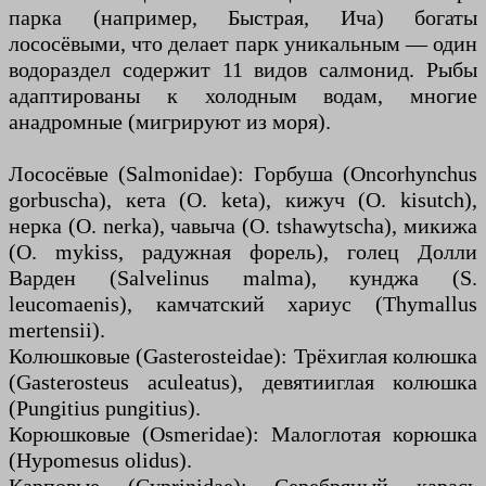
парка (например, Быстрая, Ича) богаты
лососёвыми, что делает парк уникальным — один
водораздел содержит 11 видов салмонид. Рыбы
адаптированы к холодным водам, многие
анадромные (мигрируют из моря).
Лососёвые (Salmonidae): Горбуша (Oncorhynchus
gorbuscha), кета (O. keta), кижуч (O. kisutch),
нерка (O. nerka), чавыча (O. tshawytscha), микижа
(O. mykiss, радужная форель), голец Долли
Варден (Salvelinus malma), кунджа (S.
leucomaenis), камчатский хариус (Thymallus
mertensii).
Колюшковые (Gasterosteidae): Трёхиглая колюшка
(Gasterosteus aculeatus), девятииглая колюшка
(Pungitius pungitius).
Корюшковые (Osmeridae): Малоглотая корюшка
(Hypomesus olidus).