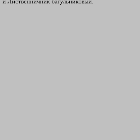
и Лиственничник багульниковый.