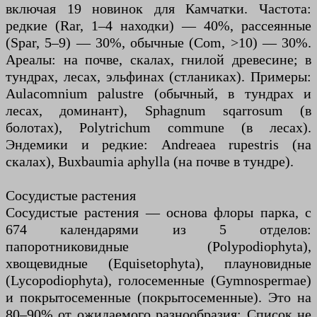
включая 19 новинок для Камчатки. Частота:
редкие (Rar, 1–4 находки) — 40%, рассеянные
(Spar, 5–9) — 30%, обычные (Com, >10) — 30%.
Ареалы: на почве, скалах, гнилой древесине; в
тундрах, лесах, эльфинах (стланиках). Примеры:
Aulacomnium palustre (обычный, в тундрах и
лесах, доминант), Sphagnum sqarrosum (в
болотах), Polytrichum commune (в лесах).
Эндемики и редкие: Andreaea rupestris (на
скалах), Buxbaumia aphylla (на почве в тундре).
Сосудистые растения
Сосудистые растения — основа флоры парка, с
674 календарями из 5 отделов:
папоротниковидные (Polypodiophyta),
хвощевидные (Equisetophyta), плауновидные
(Lycopodiophyta), голосеменные (Gymnospermae)
и покрытосеменные (покрытосеменные). Это на
80–90% от ожидаемого разнообразия; Список не