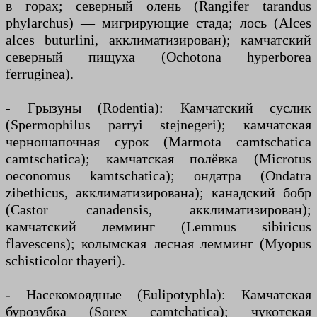
в горах; северный олень (Rangifer tarandus
phylarchus) — мигрирующие стада; лось (Alces
alces buturlini, акклиматизирован); камчатский
северный пищуха (Ochotona hyperborea
ferruginea).
- Грызуны (Rodentia): Камчатский суслик
(Spermophilus parryi stejnegeri); камчатская
черношапочная сурок (Marmota camtschatica
camtschatica); камчатская полёвка (Microtus
oeconomus kamtschatica); ондатра (Ondatra
zibethicus, акклиматизирована); канадский бобр
(Castor canadensis, акклиматизирован);
камчатский лемминг (Lemmus sibiricus
flavescens); колымская лесная лемминг (Myopus
schisticolor thayeri).
- Насекомоядные (Eulipotyphla): Камчатская
бурозубка (Sorex camtchatica); чукотская