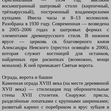
восьмигранный шатровый столп (кирпичный,
трёхъярусный), построенный владимирскими
купцами. Имела часы и 8–13 колоколов.
Разобрана в 1930 году. Современная — возведена
в 2005–2006 годах в шатровых формах с
элементами древнерусского стиля. В нижнем
ярусе — церковь св. благоверного князя
Александра Невского (престол освящён в 2006),
которая служит костницей для останков,
найденных при раскопках (возможно, мощи
монахов). К ней примыкает Святые ворота.
Ограда, ворота и башни
Каменная ограда XVIII века (на месте деревянной
XVII века) — стилизация под оборонительные
стены XVII столетия. Снаружи: прясла,
разделённые лопатками с крупными ширинками;
развитый карниз с поребриком и ярус зубцов в