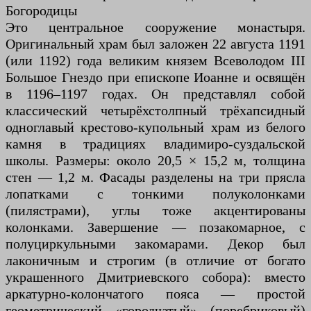
Богородицы
Это центральное сооружение монастыря.
Оригинальный храм был заложен 22 августа 1191
(или 1192) года великим князем Всеволодом III
Большое Гнездо при епископе Иоанне и освящён
в 1196–1197 годах. Он представлял собой
классический четырёхстолпный трёхапсидный
одноглавый крестово-купольный храм из белого
камня в традициях владимиро-суздальской
школы. Размеры: около 20,5 × 15,2 м, толщина
стен — 1,2 м. Фасады разделены на три прясла
лопатками с тонкими полуколонками
(пилястрами), углы тоже акцентированы
колонками. Завершение — позакомарное, с
полуциркульными закомарами. Декор был
лаконичным и строгим (в отличие от богато
украшенного Дмитриевского собора): вместо
аркатурно-колончатого пояса — простой
геометрический «городчатый» (поребриковый)