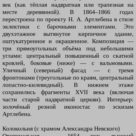
век (как тёплая надвратная или трапезная на
месте деревянной). В 1864–1866 годах
перестроена по проекту Н. А. Артлебена в стиле
эклектики с барочными элементами. Это
двухэтажное вытянутое кирпичное здание,
оштукатуренное и окрашенное. Композиция —
три прямоугольных объёма под небольшими
углами: центральный повышенный со скатной
кровлей, боковые (ниже) — с вальмовыми.
Уличный (северный) фасад — с тремя
фронтонами (треугольные по краям, центральный
лопастно-килевидный). В нижнем этаже
сохранились фрагменты XVII века (включая
части старой надвратной церкви). Интерьер:
золочёный резной иконостас по эскизам
Артлебена.
Колокольня (с храмом Александра Невского)
Оригинальная — 1654 год: высокий