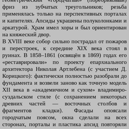
фриз из зубчатых треугольников; резьба
применялась только на перспективных порталах
и капителях. Апсиды украшены полуколонками и
аркатурой. Храм имел хоры и был ориентирован
на княжеский двор.
В XVIII веке собор сильно пострадал от пожаров
и перестроек, к середине XIX века стоял в
руинах. В 1858–1861 (освящён в 1869) годах его
«реставрировали» по проекту епархиального
архитектора Николая Артлебена (с участием Д.
Корицкого): фактически полностью разобрали до
фундамента и возвели заново как точную модель
XII века в «академичном и сухом» владимиро-
суздальском стиле (с сохранением некоторых
древних частей — восточных столбов и
фрагментов кладки). Фасады опоясали
городчатым поясом, окна сделали на всех
сторонах, порталы и пластика апсид повторяли