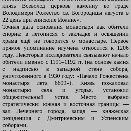
князь Всеволод церковь каменну во граде
Володимери Рожество св. Богородицы августа в
22 день при епископе Иоанне».
Точная дата основания монастыря как обители
спорна: в летописях о закладке и освящении
храма ещё не говорится о монастыре. Первое
прямое упоминание игумена относится к 1206
году. Некоторые исследователи связывают начало
обители именно с 1191–1192 гг. (на основе камня
с надписью в западной стене собора,
уничтоженного в 1930 году: «Начало Рожествена
монастыря лета 6699»). Князь пожаловал
монастырю села и угодья, установил
общежительный устав. Место выбрано
стратегически: южная и восточная границы —
вал Печернего города, запад — княжеская
резиденция с Дмитриевским и Успенским
соборами.