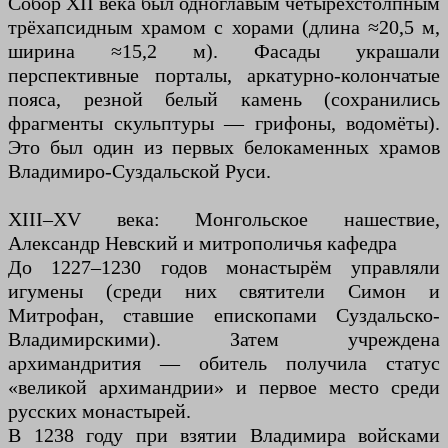
Собор XII века был одноглавым четырёхстолпным
трёхапсидным храмом с хорами (длина ≈20,5 м,
ширина ≈15,2 м). Фасады украшали
перспективные порталы, аркатурно-колончатые
пояса, резной белый камень (сохранились
фрагменты скульптуры — грифоны, водомёты).
Это был один из первых белокаменных храмов
Владимиро-Суздальской Руси.
XIII–XV века: Монгольское нашествие,
Александр Невский и митрополичья кафедра
До 1227–1230 годов монастырём управляли
игумены (среди них святители Симон и
Митрофан, ставшие епископами Суздальско-
Владимирскими). Затем учреждена
архимандрития — обитель получила статус
«великой архимандрии» и первое место среди
русских монастырей.
В 1238 году при взятии Владимира войсками