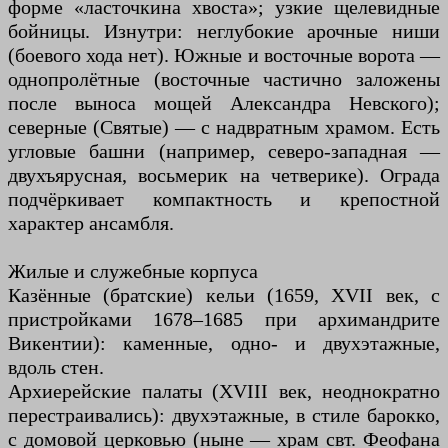
форме «ласточкина хвоста»; узкие щелевидные
бойницы. Изнутри: неглубокие арочные ниши
(боевого хода нет). Южные и восточные ворота —
однопролётные (восточные частично заложены
после выноса мощей Александра Невского);
северные (Святые) — с надвратным храмом. Есть
угловые башни (например, северо-западная —
двухъярусная, восьмерик на четверике). Ограда
подчёркивает компактность и крепостной
характер ансамбля.
Жилые и служебные корпуса
Казённые (братские) кельи (1659, XVII век, с
пристройками 1678–1685 при архимандрите
Викентии): каменные, одно- и двухэтажные,
вдоль стен.
Архиерейские палаты (XVIII век, неоднократно
перестраивались): двухэтажные, в стиле барокко,
с домовой церковью (ныне — храм свт. Феофана