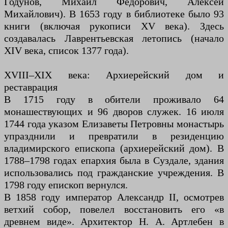
Годунов, Михаил Фёдорович, Алексей
Михайлович). В 1653 году в библиотеке было 93
книги (включая рукописи XV века). Здесь
создавалась Лаврентьевская летопись (начало
XIV века, список 1377 года).
XVIII–XIX века: Архиерейский дом и
реставрация
В 1715 году в обители проживало 64
монашествующих и 96 дворов служек. 16 июля
1744 года указом Елизаветы Петровны монастырь
упразднили и превратили в резиденцию
владимирского епископа (архиерейский дом). В
1788–1798 годах епархия была в Суздале, здания
использовались под гражданские учреждения. В
1798 году епископ вернулся.
В 1858 году император Александр II, осмотрев
ветхий собор, повелел восстановить его «в
древнем виде». Архитектор Н. А. Артлебен в