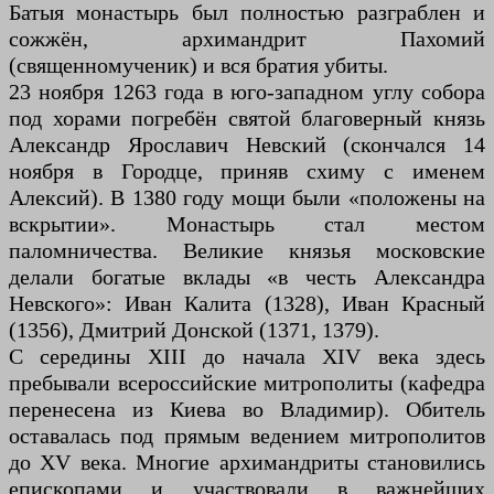
Батыя монастырь был полностью разграблен и
сожжён, архимандрит Пахомий
(священномученик) и вся братия убиты.
23 ноября 1263 года в юго-западном углу собора
под хорами погребён святой благоверный князь
Александр Ярославич Невский (скончался 14
ноября в Городце, приняв схиму с именем
Алексий). В 1380 году мощи были «положены на
вскрытии». Монастырь стал местом
паломничества. Великие князья московские
делали богатые вклады «в честь Александра
Невского»: Иван Калита (1328), Иван Красный
(1356), Дмитрий Донской (1371, 1379).
С середины XIII до начала XIV века здесь
пребывали всероссийские митрополиты (кафедра
перенесена из Киева во Владимир). Обитель
оставалась под прямым ведением митрополитов
до XV века. Многие архимандриты становились
епископами и участвовали в важнейших