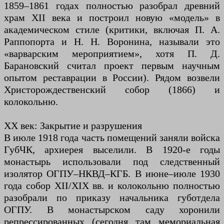
1859–1861 годах полностью разобрал древний
храм XII века и построил новую «модель» в
академическом стиле (критики, включая П. А.
Раппопорта и Н. Н. Воронина, называли это
«варварским мероприятием», хотя П. Д.
Барановский считал проект первым научным
опытом реставрации в России). Рядом возвели
Христорождественский собор (1866) и
колокольню.
XX век: Закрытие и разрушения
В июле 1918 года часть помещений заняли войска
ГубЧК, архиерея выселили. В 1920-е годы
монастырь использовали под следственный
изолятор ОГПУ–НКВД–КГБ. В июне–июле 1930
года собор XII/XIX вв. и колокольню полностью
разобрали по приказу начальника губотдела
ОГПУ. В монастырском саду хоронили
репрессированных (сегодня там мемориальная