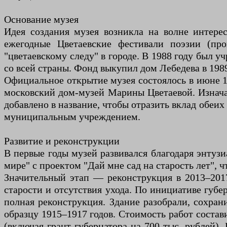
Основание музея
Идея создания музея возникла на волне интере
ежегодные Цветаевские фестивали поэзии (пр
"цветаевскому следу" в городе. В 1988 году был
со всей страны. Фонд выкупил дом Лебедева в 1989
Официальное открытие музея состоялось в июне 1
московский дом-музей Марины Цветаевой. Изнача
добавлено в название, чтобы отразить вклад обеих
муниципальным учреждением.
Развитие и реконструкции
В первые годы музей развивался благодаря энтуз
мире" с проектом "Дай мне сад на старость лет",
Значительный этап — реконструкция в 2013–201
старости и отсутствия ухода. По инициативе губе
полная реконструкция. Здание разобрали, сохран
образцу 1915–1917 годов. Стоимость работ соста
(включая грант губернатора на 700 тыс. рублей)