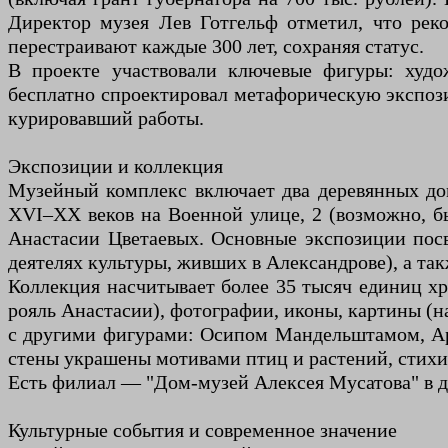
Директор музея Лев Готгельф отметил, что реко
перестраивают каждые 300 лет, сохраняя статус.
В проекте участвовали ключевые фигуры: худож
бесплатно спроектировал метафорическую экспоз
курировавший работы.
Экспозиции и коллекция
Музейный комплекс включает два деревянных дом
XVI–XX веков на Военной улице, 2 (возможно, 
Анастасии Цветаевых. Основные экспозиции посв
деятелях культуры, живших в Александрове), а так
Коллекция насчитывает более 35 тысяч единиц х
рояль Анастасии), фотографии, иконы, картины (н
с другими фигурами: Осипом Мандельштамом, А
стены украшены мотивами птиц и растений, стихи 
Есть филиал — "Дом-музей Алексея Мусатова" в д
Культурные события и современное значение