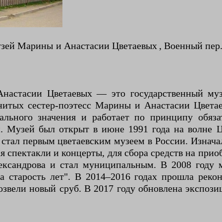
й Марины и Анастасии Цветаевых , Военный пер. 5
настасии Цветаевых — это государственный муз
нитых сестер-поэтесс Марины и Анастасии Цветае
нального значения и работает по принципу обяза
и. Музей был открыт в июне 1991 года на волне Ц
 и стал первым цветаевским музеем в России. Изн
я спектакли и концерты, для сбора средств на при
ександрова и стал муниципальным. В 2008 году
 старость лет". В 2014–2016 годах прошла рекон
возвели новый сруб. В 2017 году обновлена экспо