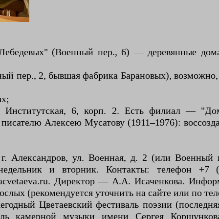
Лебедевых" (Военный пер., 6) — деревянные дома
й пер., 2, бывшая фабрика Барановых), возможно
х;
. Институтская, 6, корп. 2. Есть филиал — "До
писателю Алексею Мусатову (1911–1976): воссозда
г. Александров, ул. Военная, д. 2 (или Военный
дельник и вторник. Контакты: телефон +7 (49
w.macvetaeva.ru. Директор — А.А. Исаченкова. Инф
ослых (рекомендуется уточнить на сайте или по тел
жегодный Цветаевский фестиваль поэзии (последн
ль камерной музыки имени Сергея Коршункова