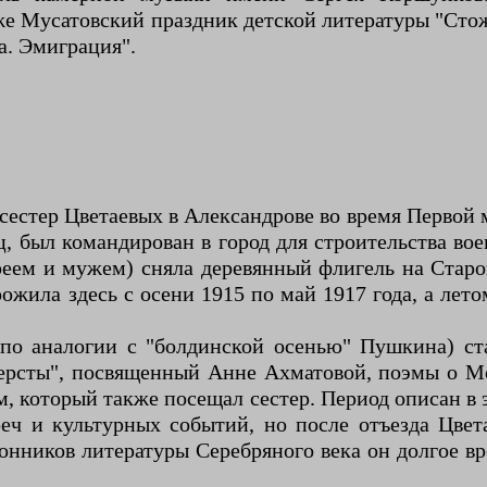
же Мусатовский праздник детской литературы "Сто
а. Эмиграция".
сестер Цветаевых в Александрове во время Первой
был командирован в город для строительства воен
еем и мужем) сняла деревянный флигель на Старо
жила здесь с осени 1915 по май 1917 года, а лето
(по аналогии с "болдинской осенью" Пушкина) ст
Версты", посвященный Анне Ахматовой, поэмы о М
, который также посещал сестер. Период описан в 
реч и культурных событий, но после отъезда Цвет
онников литературы Серебряного века он долгое вр