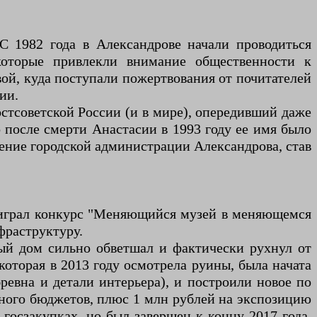
С 1982 года в Александрове начали проводиться
которые привлекли внимание общественности к
ой, куда поступали пожертвования от почитателей
ии.
стсоветской России (и в мире), опередивший даже
после смерти Анастасии в 1993 году ее имя было
едение городской администрации Александрова, став
 выиграл конкурс "Меняющийся музей в меняющемся
фраструктуру.
ый дом сильно обветшал и фактически рухнул от
которая в 2013 году осмотрела руины, была начата
ревна и детали интерьера), и построили новое по
ьного бюджетов, плюс 1 млн рублей на экспозицию
госзакупках, но был завершен к концу 2017 года.