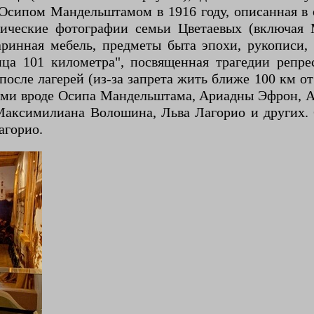
 с Осипом Мандельштамом в 1916 году, описанная в
орические фотографии семьи Цветаевых (включа
ринная мебель, предметы быта эпохи, рукописи, 
а 101 километра", посвященная трагедии репрес
после лагерей (из-за запрета жить ближе 100 км о
ами вроде Осипа Мандельштама, Ариадны Эфрон, А
аксимилиана Волошина, Льва Лагорио и других.
агорио.