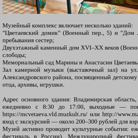
Музейный комплекс включает несколько зданий:
"Цветаевский домик" (Военный пер., 5) и "Дом 
пребывания сестер;
Двухэтажный каменный дом XVI–XX веков (Военны
слободы;
Мемориальный сад Марины и Анастасии Цветаевы
Зал камерной музыки (выставочный зал) на ул
Александровского района, посвященный детскому 
отца, архивы, игрушки.
Адрес основного здания: Владимирская область, 
ежедневно с 8:30 до 17:00, выходные — поне
https://mcvetaeva.vld.muzkult.ru/ или http://ww
вход с экскурсией — около 200–300 рублей для взр
Музей активно проводит культурные события: е
фестиваль в России), Международный фестива