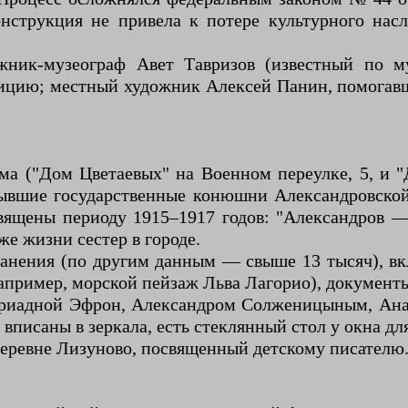
нструкция не привела к потере культурного нас
ник-музеограф Авет Тавризов (известный по му
ицию; местный художник Алексей Панин, помогавш
а ("Дом Цветаевых" на Военном переулке, 5, и 
бывшие государственные конюшни Александровско
ящены периоду 1915–1917 годов: "Александров —
же жизни сестер в городе.
ранения (по другим данным — свыше 13 тысяч), в
апример, морской пейзаж Льва Лагорио), документы
риадной Эфрон, Александром Солженицыным, Анат
вписаны в зеркала, есть стеклянный стол у окна дл
еревне Лизуново, посвященный детскому писателю