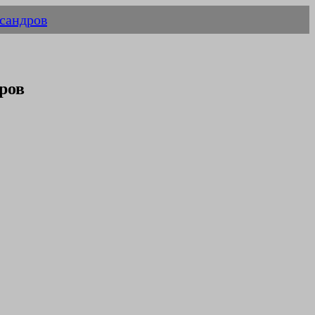
сандров
ров