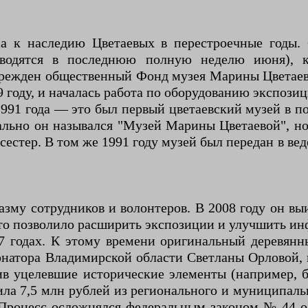
са к наследию Цветаевых в перестроечные годы. 
оводятся в последнюю полную неделю июня), 
 учрежден общественный Фонд музея Марины Цветаев
 году, и началась работа по оборудованию экспозиц
991 года — это был первый цветаевский музей в по
льно он назывался "Музей Марины Цветаевой", но 
 сестер. В том же 1991 году музей был передан в в
иазму сотрудников и волонтеров. В 2008 году он
 что позволило расширить экспозиции и улучшить ин
7 годах. К этому времени оригинальный деревянн
рнатора Владимирской области Светланы Орловой, 
ив уцелевшие исторические элементы (например, б
вила 7,5 млн рублей из регионального и муниципал
. Процесс осложнялся федеральным законом № 44 о 