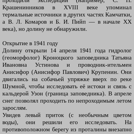
проходили экспедиции (например, С. П.
Крашенинников в XVIII веке упоминал
термальные источники в других частях Камчатки,
а В. Л. Комаров и Б. И. Пийп — в начале XX
века), но долину не обнаружили.
Открытие в 1941 году
Долину открыли 14 апреля 1941 года гидролог
(геоморфолог) Кроноцкого заповедника Татьяна
Ивановна Устинова и проводник-ительмен
Анисифор (Анисифор Павлович) Крупенин. Они
двигались на собачьей упряжке вверх по реке
Шумной, чтобы исследовать её истоки и связь с
кальдерой Узон (граница заповедника). В апреле
снег позволял проходить по непроходимым летом
зарослям.
Увидев левый приток (с необычным цветом
воды), они решили его исследовать. На
противоположном берегу из проталины внезапно