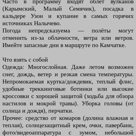
Часто в программу входят облёт вулканов
(Карымский, Малый Семячик), посадка в
кальдере Узон и купание в самых горячих
источниках Налычево.
Погода непредсказуема — полёты могут
отменить из-за облачности, ветра или ветров.
Имейте запасные дни в маршруте по Камчатке.
Что взять с собой
Одежда: Многослойная. Даже летом возможен
снег, дождь, ветер и резкая смена температуры.
Непромокаемая куртка/дождевик, теплый флис,
удобные треккинговые ботинки или высокие
кроссовки с хорошей защитой (ходьба для обзора
настилов и мокрой травы). Уборка головы (от
солнца и дождя), перчатки.
Прочее: средство от комаров (долина влажная и
теплая), солнцезащитный крем, очки, павербанк,
фото/видеоаппаратура с зумом, небольшой