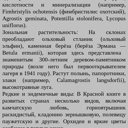
кислотности и минерализации (например,
Fimbristylis ochotensis (фимбристилис охотский),
Agrostis geminata, Potentilla stolonifera, Lycopus
uniflorus).
Зональная растительность: На склонах
преобладают ольховый стланик (ольховый
эльфин), каменная берёза (берёза Эрмана —
Betula ermanii), которая здесь представлена ​​
знаменитым 300-летним деревом-памятником
природы (возле него был первооткрывателем
лагеря в 1941 году). Растут полынь, папоротники,
злаки (например, Calamagrostis langsdorfii),
высокотравные луга.
Редкие и эндемичные виды: В Красной книге в
развитых странах несколько видов, включая
камчатскую любовь, горноятрышник
раскидистый, кладонию зернышковую, полевицу
паужетскую и другие. Орхидеи и яркие цветы