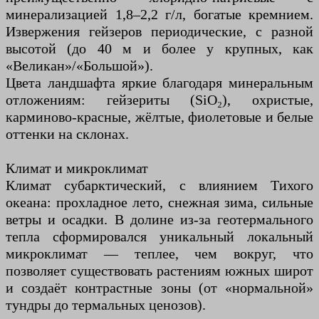
минерализацией 1,8–2,2 г/л, богатые кремнием.
Извержения гейзеров периодические, с разной
высотой (до 40 м и более у крупных, как
«Великан»/«Большой»).
Цвета ландшафта яркие благодаря минеральным
отложениям: гейзериты (SiO₂), охристые,
карминово-красные, жёлтые, фиолетовые и белые
оттенки на склонах.
Климат и микроклимат
Климат субарктический, с влиянием Тихого
океана: прохладное лето, снежная зима, сильные
ветры и осадки. В долине из-за геотермального
тепла сформировался уникальный локальный
микроклимат — теплее, чем вокруг, что
позволяет существовать растениям южных широт
и создаёт контрастные зоны (от «нормальной»
тундры до термальных ценозов).