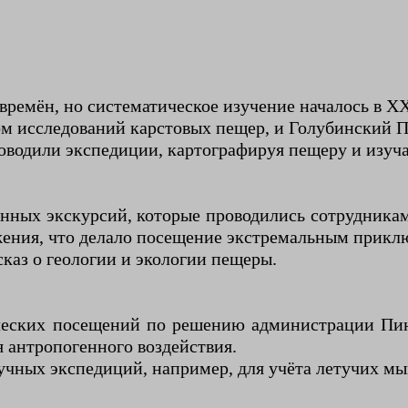
ремён, но систематическое изучение началось в XX
ом исследований карстовых пещер, и Голубинский П
оводили экспедиции, картографируя пещеру и изуча
анных экскурсий, которые проводились сотрудника
жения, что делало посещение экстремальным прикл
каз о геологии и экологии пещеры.
тических посещений по решению администрации Пи
 антропогенного воздействия.
учных экспедиций, например, для учёта летучих мыш