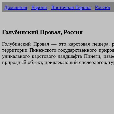
Домашняя
Европа
Восточная Европа
Россия
Голубинский Провал, Россия
Голубинский Провал — это карстовая пещера, р
территории Пинежского государственного природн
уникального карстового ландшафта Пинеги, изв
природный объект, привлекающий спелеологов, тур