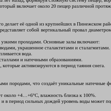
 лет назад, формируя сложную систему пещер, вор
который включает около 20 пещер различной протяж
то делает её одной из крупнейших в Пинежском рай
представляет собой вертикальный провал диаметро
х узкими проходами. Основные залы включают:
водами, украшенное сталактитами и сталагмитами.
пливается вода.
сталлами и натечными образованиями.
, которые активизируются в период таяния снега.
ми породами, что создаёт уникальные натечные фо
ет около +4…+6°C, влажность близка к 100%.
и в период сильных дождей уровень воды может под