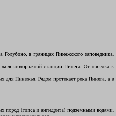
а Голубино, в границах Пинежского заповедника.
т железнодорожной станции Пинега. От посёлка к
х для Пинежья. Рядом протекает река Пинега, а в
ых пород (гипса и ангидрита) подземными водами.