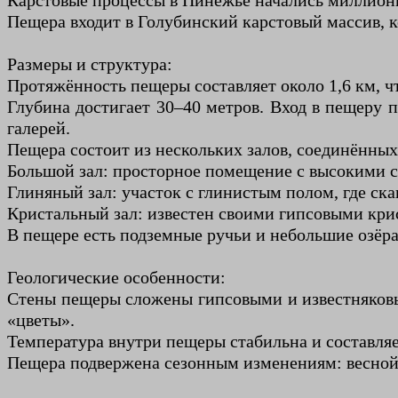
Карстовые процессы в Пинежье начались миллионы
Пещера входит в Голубинский карстовый массив, 
Размеры и структура:
Протяжённость пещеры составляет около 1,6 км, ч
Глубина достигает 30–40 метров. Вход в пещеру 
галерей.
Пещера состоит из нескольких залов, соединённы
Большой зал: просторное помещение с высокими с
Глиняный зал: участок с глинистым полом, где ска
Кристальный зал: известен своими гипсовыми кри
В пещере есть подземные ручьи и небольшие озёра
Геологические особенности:
Стены пещеры сложены гипсовыми и известняковы
«цветы».
Температура внутри пещеры стабильна и составля
Пещера подвержена сезонным изменениям: весной 