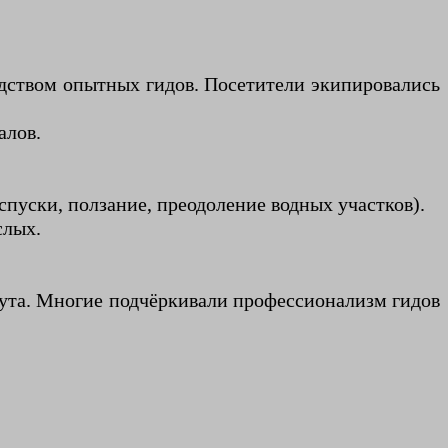
водством опытных гидов. Посетители экипировались
алов.
пуски, ползание, преодоление водных участков).
слых.
шрута. Многие подчёркивали профессионализм гидов