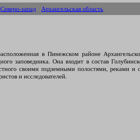
Северо-запад
Архангельская область
асположенная в Пинежском районе Архангельской
ого заповедника. Она входит в состав Голубинск
естного своими подземными полостями, реками и 
истов и исследователей.