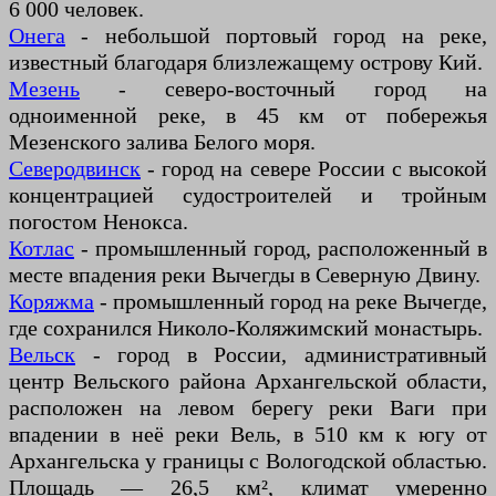
6 000 человек.
Онега
- небольшой портовый город на реке,
известный благодаря близлежащему острову Кий.
Мезень
- северо-восточный город на
одноименной реке, в 45 км от побережья
Мезенского залива Белого моря.
Северодвинск
- город на севере России с высокой
концентрацией судостроителей и тройным
погостом Ненокса.
Котлас
- промышленный город, расположенный в
месте впадения реки Вычегды в Северную Двину.
Коряжма
- промышленный город на реке Вычегде,
где сохранился Николо-Коляжимский монастырь.
Вельск
- город в России, административный
центр Вельского района Архангельской области,
расположен на левом берегу реки Ваги при
впадении в неё реки Вель, в 510 км к югу от
Архангельска у границы с Вологодской областью.
Площадь — 26,5 км², климат умеренно