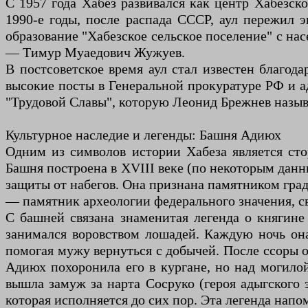
С 1957 года Хабез развивался как центр Хабезск
1990-е годы, после распада СССР, аул пережил 
образование "Хабезское сельское поселение" с на
— Тимур Муаедович Жужуев.
В постсоветское время аул стал известен благод
высокие посты в Генеральной прокуратуре РФ и а
"Трудовой Славы", которую Леонид Брежнев называ
Культурное наследие и легенды: Башня Адиюх
Одним из символов истории Хабеза является сто
Башня построена в XVIII веке (по некоторым данн
защиты от набегов. Она признана памятником град
— памятник археологии федерального значения, с
С башней связана знаменитая легенда о княгине
занимался воровством лошадей. Каждую ночь она
помогая мужу вернуться с добычей. После ссоры о
Адиюх похоронила его в кургане, но над могилой
вышла замуж за нарта Сосруко (героя адыгского э
которая исполняется до сих пор. Эта легенда нап