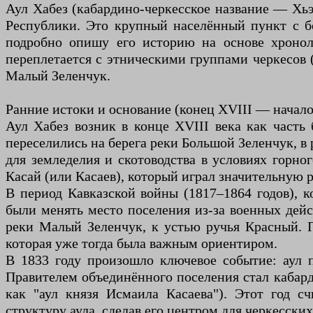
Аул Хабез (кабардино-черкесское название — Хь
Республики. Это крупный населённый пункт с б
подробно опишу его историю на основе хронол
переплетается с этническими группами черкесов 
Малый Зеленчук.
Ранние истоки и основание (конец XVIII — начало
Аул Хабез возник в конце XVIII века как часть 
переселились на берега реки Большой Зеленчук, в
для земледелия и скотоводства в условиях горно
Касай (или Касаев), который играл значительную р
В период Кавказской войны (1817–1864 годов), 
были менять место поселения из-за военных дейс
реки Малый Зеленчук, к устью ручья Красный. 
которая уже тогда была важным ориентиром.
В 1833 году произошло ключевое событие: аул п
Правителем объединённого поселения стал кабард
как "аул князя Исмаила Касаева"). Этот год с
структуру аула, сделав его центром для черкесских