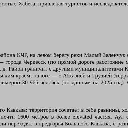
остью Хабеза, привлекая туристов и исследовател
района КЧР, на левом берегу реки Малый Зеленчук
— города Черкесск (по прямой дороге расстояние 
″ в. д. Район граничит с другими муниципалитетами 
ьским краем, на юге — с Абхазией и Грузией (тер
примерно 30 965 человек (по данным на 2025 год).
о Кавказа: территория сочетает в себе равнины, 
почти 1600 метров в более elevated частях. Аул
ли переходят в предгорья Большого Кавказа, с р