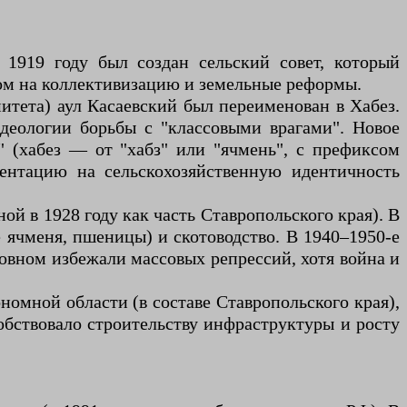
 1919 году был создан сельский совет, который
нтом на коллективизацию и земельные реформы.
тета) аул Касаевский был переименован в Хабез.
деологии борьбы с "классовыми врагами". Новое
" (хабез — от "хабз" или "ячмень", с префиксом
ентацию на сельскохозяйственную идентичность
ной в 1928 году как часть Ставропольского края). В
е ячменя, пшеницы) и скотоводство. В 1940–1950-е
новном избежали массовых репрессий, хотя война и
номной области (в составе Ставропольского края),
обствовало строительству инфраструктуры и росту