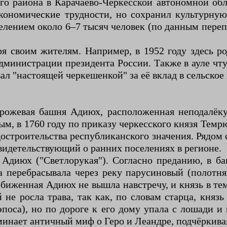
ого района в Карачаево-Черкесской автономной обл
экономические трудности, но сохранил культурн
селением около 6–7 тысяч человек (по данным пере
аря своим жителям. Например, в 1952 году здесь 
дминистрации президента России. Также в ауле чт
л "настоящей черкешенкой" за её вклад в сельское 
рожевая башня Адиюх, расположенная неподалёку
ым, в 1760 году по приказу черкесского князя Тем
остроительства республиканского значения. Рядом 
видетельствующий о ранних поселениях в регионе.
 Адиюх ("Светлорукая"). Согласно преданию, в 
 перебрасывала через реку парусиновый (полотн
биженная Адиюх не вышла навстречу, и князь в тем
 не росла трава, так как, по словам старца, кня
поса), но по дороге к его дому упала с лошади и
оминает античный миф о Геро и Леандре, подчёркива