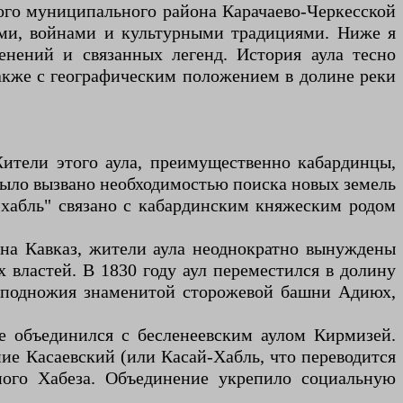
ого муниципального района Карачаево-Черкесской
ами, войнами и культурными традициями. Ниже я
нений и связанных легенд. История аула тесно
также с географическим положением в долине реки
 Жители этого аула, преимущественно кабардинцы,
 было вызвано необходимостью поиска новых земель
й-хабль" связано с кабардинским княжеским родом
 на Кавказ, жители аула неоднократно вынуждены
 властей. В 1830 году аул переместился в долину
у подножия знаменитой сторожевой башни Адиюх,
де объединился с бесленеевским аулом Кирмизей.
ие Касаевский (или Касай-Хабль, что переводится
нного Хабеза. Объединение укрепило социальную