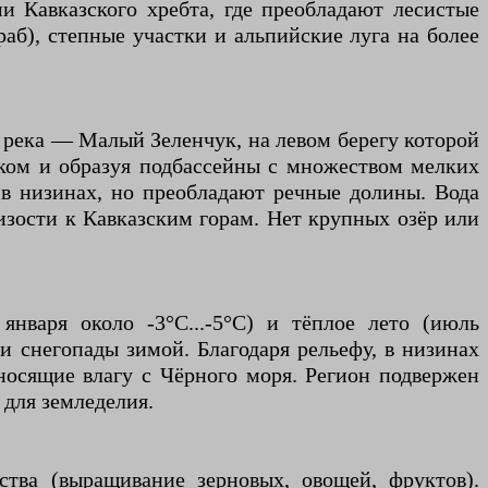
и Кавказского хребта, где преобладают лесистые
раб), степные участки и альпийские луга на более
я река — Малый Зеленчук, на левом берегу которой
уком и образуя подбассейны с множеством мелких
 в низинах, но преобладают речные долины. Вода
лизости к Кавказским горам. Нет крупных озёр или
января около -3°C...-5°C) и тёплое лето (июль
 и снегопады зимой. Благодаря рельефу, в низинах
носящие влагу с Чёрного моря. Регион подвержен
 для земледелия.
ства (выращивание зерновых, овощей, фруктов).