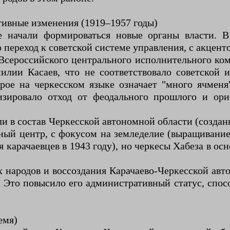
тивные изменения (1919–1957 годы)
 начали формироваться новые органы власти. В
о переход к советской системе управления, с акце
сероссийского центрального исполнительного коми
лии Касаев, что не соответствовало советской и
орое на черкесском языке означает "много ячменя
изировало отход от феодального прошлого и ори
ли в состав Черкесской автономной области (создан
нный центр, с фокусом на земледелие (выращивани
 карачаевцев в 1943 году), но черкесы Хабеза в ос
 народов и воссоздания Карачаево-Черкесской авто
 Это повысило его административный статус, спос
емя)