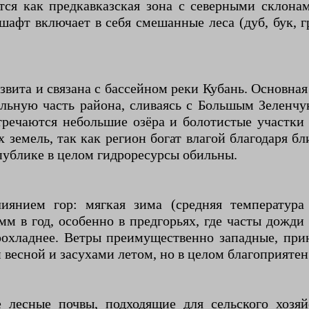
тся как предкавказская зона с северными склонам
шафт включает в себя смешанные леса (дуб, бук, г
звита и связана с бассейном реки Кубань. Основна
ральную часть района, сливаясь с Большым Зеленч
стречаются небольшие озёра и болотистые участки
 земель, так как регион богат влагой благодаря б
публике в целом гидроресурсы обильны.
янием гор: мягкая зима (средняя температура 
м в год, особенно в предгорьях, где часты дожди
охладнее. Ветры преимущественно западные, при
есной и засухами летом, но в целом благоприятен
лесные почвы, подходящие для сельского хозяй