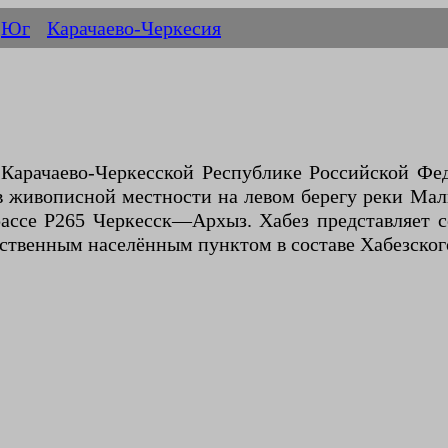
Юг
Карачаево-Черкесия
в Карачаево-Черкесской Республике Российской Ф
 живописной местности на левом берегу реки Малы
трассе Р265 Черкесск—Архыз. Хабез представляет
инственным населённым пунктом в составе Хабезског