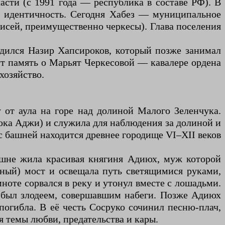
асти (с 1991 года — республика в составе РФ). В
ую идентичность. Сегодня Хабез — муниципальное
писей, преимущественно черкесы). Глава поселения
родился Назир Хапсироков, который позже занимал
ут память о Марьят Черкесовой — кавалере ордена
хозяйство.
 от аула на горе над долиной Малого Зеленчука.
рюка Аджи) и служила для наблюдения за долиной и
с башней находится древнее городище VI–XII веков
башне жила красивая княгиня Адиюх, муж которой
яный) мост и освещала путь светящимися руками,
ноте сорвался в реку и утонул вместе с лошадьми.
зь был злодеем, совершавшим набеги. Позже Адиюх
 погибла. В её честь Сосруко сочинил песню-плач,
я темы любви, предательства и кары.