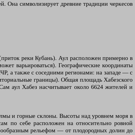
ей. Она символизирует древние традиции черкесов
 (приток реки Кубань). Аул расположен примерно в
может варьироваться). Географические координаты
КЧР, а также с соседними регионами: на западе — с
риториальные границы). Общая площадь Хабезского
 Сам аул Хабез насчитывает около 6624 жителей и
холмы и горные склоны. Высоты над уровнем моря в
 сам по себе расположен на относительно ровной
азнообразным рельефом — от плодородных долин до