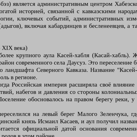
эбэз) является административным центром Хабезск
огатой историей, связанной с кавказскими народ
огии, ключевых событий, административных изме
(адыгов), включая кабардинцев и бесленеевцев, а 
 XIX века)
более крупного аула Касей-хабля (Касай-хабль).
 район современного села Даусуз. Это переселение
го ландшафта Северного Кавказа. Название "Касе
оль в регионе.
когда Российская империя расширяла своё влияние
твий, набегов и давления со стороны колониальных
Поселение обосновалось на правом берегу реки, 
ереселился на левый берег Малого Зеленчука, г
инский князь Исмаил Касаев, и аул получил назван
читается официальной датой основания совреме
 родов в этом районе.