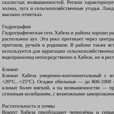
скалистых возвышенностей. Регион характеризуе
холмы, луга и сельскохозяйственные угодья. Ланд
высоких отметках.
Гидрография
Гидрографическая сеть Хабеза и района хорошо ра
расположен аул. Эта река протекает через цент
притоков, ручьёв и родников. В районе также в
используется для ирригации сельскохозяйственных
водохранилищ непосредственно в Хабезе, но в рес
Климат
Климат Хабеза умеренно-континентальный с вли
+20°C...+25°C). Осадки обильные — до 800-1000 м
климат более мягкий, а на возвышенностях — пр
сезонным колебаниям, с возможными заморозками в
Растительность и почвы
Вокруг Хабеза преобладают чернозёмы и серые 