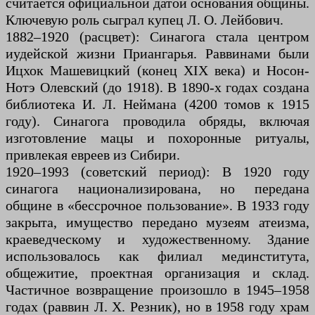
считается официальной датой основания общины.
Ключевую роль сыграл купец Л. О. Лейбович.
1882–1920 (расцвет): Синагога стала центром
иудейской жизни Приангарья. Раввинами были
Ицхок Машевицкий (конец XIX века) и Носон-
Нотэ Олевский (до 1918). В 1890-х годах создана
библиотека И. Л. Неймана (4200 томов к 1915
году). Синагога проводила обряды, включая
изготовление мацы и похоронные ритуалы,
привлекая евреев из Сибири.
1920–1993 (советский период): В 1920 году
синагога национализирована, но передана
общине в «бессрочное пользование». В 1933 году
закрыта, имущество передано музеям атеизма,
краеведческому и художественному. Здание
использовалось как филиал мединститута,
общежитие, проектная организация и склад.
Частичное возвращение произошло в 1945–1958
годах (раввин Л. Х. Резник), но в 1958 году храм