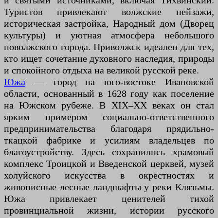
и святыми источниками, включая Тихвинский.
Туристов привлекают волжские пейзажи,
историческая застройка, Народный дом (Дворец
культуры) и уютная атмосфера небольшого
поволжского города. Приволжск идеален для тех,
кто ищет сочетание духовного наследия, природы
и спокойного отдыха на великой русской реке.
Южа
— город на юго-востоке Ивановской
области, основанный в 1628 году как поселение
на Южском рубеже. В XIX–XX веках он стал
ярким примером социально-ответственного
предпринимательства благодаря прядильно-
ткацкой фабрике и усилиям владельцев по
благоустройству. Здесь сохранились храмовый
комплекс Троицкой и Введенской церквей, музей
холуйского искусства в окрестностях и
живописные лесные ландшафты у реки Клязьмы.
Южа привлекает ценителей тихой
провинциальной жизни, истории русского