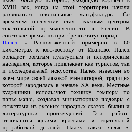
имеет богатую историю, уходящую корнями в
XVIII век, когда на этой территории начали
развиваться текстильные мануфактуры. Со
временем поселение стало важным центром
текстильной промышленности в России. В
советское время оно приобрело статус города.
Палех
- Расположенный примерно в 60
километрах к юго-востоку от Иваново, Палех
обладает богатым культурным и историческим
наследием, которое привлекает как туристов, так
и исследователей искусства. Палех известен во
всем мире своей лаковой миниатюрой, традиция
которой зародилась в начале XX века. Местные
художники используют технику темперы по
папье-маше, создавая миниатюрные шедевры с
сюжетами из русских народных сказок, былин и
литературных произведений. Эти работы
отличаются яркими красками и тщательной
проработкой деталей. Палех также является