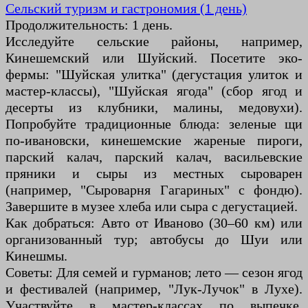
Сельский туризм и гастрономия (1 день)
Продолжительность: 1 день.
Исследуйте сельские районы, например,
Кинешемский или Шуйский. Посетите эко-
фермы: "Шуйская улитка" (дегустация улиток и
мастер-классы), "Шуйская ягода" (сбор ягод и
десерты из клубники, малины, медовухи).
Попробуйте традиционные блюда: зеленые щи
по-ивановски, кинешемские жареные пироги,
парский калач, парский калач, васильевские
пряники и сыры из местных сыроварен
(например, "Сыроварня Гагариных" с фондю).
Завершите в музее хлеба или сыра с дегустацией.
Как добраться: Авто от Иваново (30–60 км) или
организованный тур; автобусы до Шуи или
Кинешмы.
Советы: Для семей и гурманов; лето — сезон ягод
и фестивалей (например, "Лук-Лучок" в Лухе).
Участвуйте в мастер-классах по выпечке.