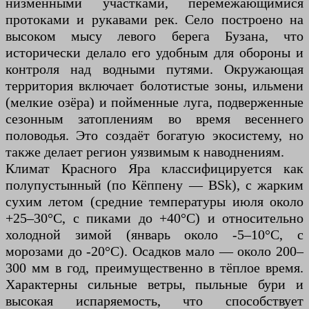
низменными участками, перемежающимися
протоками и рукавами рек. Село построено на
высоком мысу левого берега Бузана, что
исторически делало его удобным для обороны и
контроля над водными путями. Окружающая
территория включает болотистые зоны, ильмени
(мелкие озёра) и пойменные луга, подверженные
сезонным затоплениям во время весеннего
половодья. Это создаёт богатую экосистему, но
также делает регион уязвимым к наводнениям.
Климат Красного Яра классифицируется как
полупустынный (по Кёппену — BSk), с жарким
сухим летом (средние температуры июля около
+25–30°C, с пиками до +40°C) и относительно
холодной зимой (январь около -5–10°C, с
морозами до -20°C). Осадков мало — около 200–
300 мм в год, преимущественно в тёплое время.
Характерны сильные ветры, пыльные бури и
высокая испаряемость, что способствует