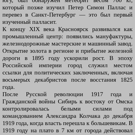
югу, был обнаружен метеорит весом 700 кг,
который позже изучил Петер Симон Паллас и
перевез в Санкт-Петербург — это был первый
изученный палласит.
К концу XIX века Красноярск развивался как
промышленный центр: появились мануфактуры,
железнодорожные мастерские и машинный завод.
Открытие золота в регионе и прибытие железной
дороги в 1895 году ускорили рост. В эпоху
Российской империи город служил местом
ссылки для политических заключенных, включая
восьмерых декабристов после восстания 1825
года.
После Русской революции 1917 года и
Гражданской войны Сибирь к востоку от Омска
контролировалась белыми силами под
командованием Александра Колчака до декабря
1919 года, когда власть перешла к большевикам. В
1919 году на плато в 7 км от города действовал