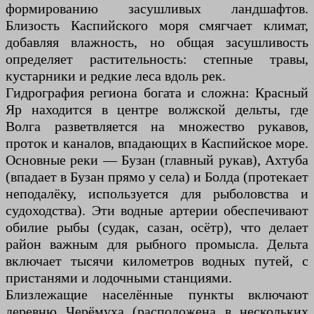
формированию засушливых ландшафтов.
Близость Каспийского моря смягчает климат,
добавляя влажность, но общая засушливость
определяет растительность: степные травы,
кустарники и редкие леса вдоль рек.
Гидрография региона богата и сложна: Красный
Яр находится в центре волжской дельты, где
Волга разветвляется на множество рукавов,
проток и каналов, впадающих в Каспийское море.
Основные реки — Бузан (главный рукав), Ахтуба
(впадает в Бузан прямо у села) и Болда (протекает
неподалёку, используется для рыболовства и
судоходства). Эти водные артерии обеспечивают
обилие рыбы (судак, сазан, осётр), что делает
район важным для рыбного промысла. Дельта
включает тысячи километров водных путей, с
пристанями и лодочными станциями.
Близлежащие населённые пункты включают
деревню Черёмуха (расположена в нескольких