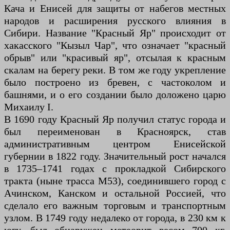
Кача и Енисей для защиты от набегов местных
народов и расширения русского влияния в
Сибири. Название "Красный Яр" происходит от
хакасского "Кызыл Чар", что означает "красный
обрыв" или "красивый яр", отсылая к красным
скалам на берегу реки. В том же году укрепление
было построено из бревен, с частоколом и
башнями, и о его создании было доложено царю
Михаилу I.
В 1690 году Красный Яр получил статус города и
был переименован в Красноярск, став
административным центром Енисейской
губернии в 1822 году. Значительный рост начался
в 1735–1741 годах с прокладкой Сибирского
тракта (ныне трасса М53), соединившего город с
Ачинском, Канском и остальной Россией, что
сделало его важным торговым и транспортным
узлом. В 1749 году недалеко от города, в 230 км к