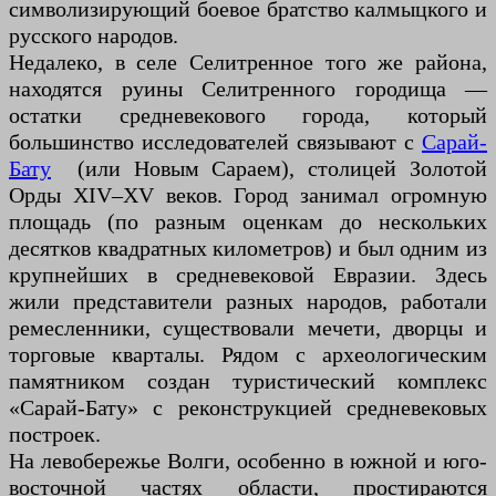
символизирующий боевое братство калмыцкого и
русского народов.
Недалеко, в селе Селитренное того же района,
находятся руины Селитренного городища —
остатки средневекового города, который
большинство исследователей связывают с
Сарай-
Бату
(или Новым Сараем), столицей Золотой
Орды XIV–XV веков. Город занимал огромную
площадь (по разным оценкам до нескольких
десятков квадратных километров) и был одним из
крупнейших в средневековой Евразии. Здесь
жили представители разных народов, работали
ремесленники, существовали мечети, дворцы и
торговые кварталы. Рядом с археологическим
памятником создан туристический комплекс
«Сарай-Бату» с реконструкцией средневековых
построек.
На левобережье Волги, особенно в южной и юго-
восточной частях области, простираются