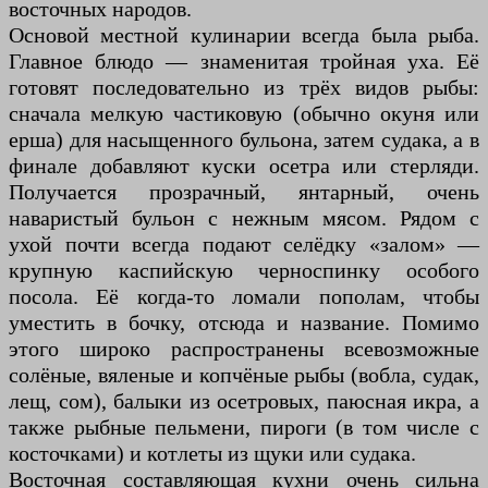
восточных народов.
Основой местной кулинарии всегда была рыба.
Главное блюдо — знаменитая тройная уха. Её
готовят последовательно из трёх видов рыбы:
сначала мелкую частиковую (обычно окуня или
ерша) для насыщенного бульона, затем судака, а в
финале добавляют куски осетра или стерляди.
Получается прозрачный, янтарный, очень
наваристый бульон с нежным мясом. Рядом с
ухой почти всегда подают селёдку «залом» —
крупную каспийскую черноспинку особого
посола. Её когда-то ломали пополам, чтобы
уместить в бочку, отсюда и название. Помимо
этого широко распространены всевозможные
солёные, вяленые и копчёные рыбы (вобла, судак,
лещ, сом), балыки из осетровых, паюсная икра, а
также рыбные пельмени, пироги (в том числе с
косточками) и котлеты из щуки или судака.
Восточная составляющая кухни очень сильна