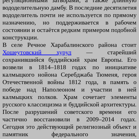
регуляционными затворами, а также длинную
вододелительную дамбу. В последние десятилетия
вододелитель почти не используется по прямому
назначению, но поддерживается в рабочем
состоянии и остаётся редким примером подобной
конструкции.
В селе Речное Харабалинского района стоит
Хошеутовский хурул
— старейший
сохранившийся буддийский храм Европы. Его
возвели в 1814–1818 годах по инициативе
калмыцкого нойона Серебджаба Тюменя, героя
Отечественной войны 1812 года, в память о
победе над Наполеоном и участии в ней
калмыцких полков. Храм сочетает элементы
русского классицизма и буддийской архитектуры.
После разрушений советского времени его
частично восстановили в 2009–2014 годах.
Сегодня это действующий религиозный объект и
памятник федерального значения,