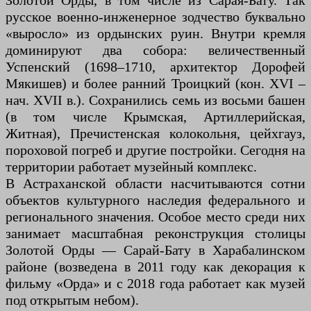
Золотой Орды, в том числе из Сарая-Бату. Так
русское военно-инженерное зодчество буквально
«выросло» из ордынских руин. Внутри кремля
доминируют два собора: величественный
Успенский (1698–1710, архитектор Дорофей
Мякишев) и более ранний Троицкий (кон. XVI –
нач. XVII в.). Сохранились семь из восьми башен
(в том числе Крымская, Артиллерийская,
Житная), Пречистенская колокольня, цейхгауз,
пороховой погреб и другие постройки. Сегодня на
территории работает музейный комплекс.
В Астраханской области насчитываются сотни
объектов культурного наследия федерального и
регионального значения. Особое место среди них
занимает масштабная реконструкция столицы
Золотой Орды — Сарай-Бату в Харабалинском
районе (возведена в 2011 году как декорация к
фильму «Орда» и с 2018 года работает как музей
под открытым небом).