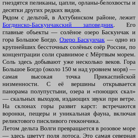
гнездятся пеликаны, цапли, орланы-белохвосты и
десятки других редких видов.
Рядом с дельтой, в Ахтубинском районе, лежит
Богдинско-Баскунчакский заповедник
. Его
главные объекты — солёное озеро Баскунчак и
гора Большое Богдо.
Озеро Баскунчак
— одно из
крупнейших бессточных солёных озёр России, по
концентрации соли сравнимое с Мёртвым морем.
Соль здесь добывают уже несколько веков. Гора
Большое Богдо (около 150 м над уровнем моря) —
самая высокая точка Прикаспийской
низменности. С её вершины открывается
панорама полупустыни, озера и «поющих скал»
— скальных выходов, издающих звуки при ветре.
На склонах горы развит карст: встречаются
воронки, пещеры и уникальная фауна, включая
реликтового пискливого геккончика.
Летом дельта Волги превращается в розовое море
— здесь цветут поля лотоса. Это самая северная