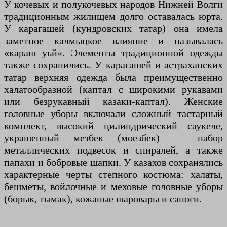
У кочевых и полукочевых народов Нижней Волги
традиционным жилищем долго оставалась юрта.
У карагашей (кундровских татар) она имела
заметное калмыцкое влияние и называлась
«караш уьй». Элементы традиционной одежды
также сохранились. У карагашей и астраханских
татар верхняя одежда была преимущественно
халатообразной (каптал с широкими рукавами
или безрукавный казаки-каптал). Женские
головные уборы включали сложный тастарный
комплект, высокий цилиндрический саукеле,
украшенный мезбек (моезбек) — набор
металлических подвесок и спиралей, а также
папахи и бобровые шапки. У казахов сохранялись
характерные черты степного костюма: халаты,
бешметы, войлочные и меховые головные уборы
(борык, тымак), кожаные шаровары и сапоги.