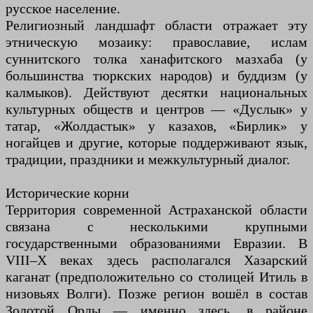
русское население.
Религиозный ландшафт области отражает эту
этническую мозаику: православие, ислам
суннитского толка ханафитского мазхаба (у
большинства тюркских народов) и буддизм (у
калмыков). Действуют десятки национальных
культурных обществ и центров — «Дуслык» у
татар, «Жолдастык» у казахов, «Бирлик» у
ногайцев и другие, которые поддерживают язык,
традиции, праздники и межкультурный диалог.
Исторические корни
Территория современной Астраханской области
связана с несколькими крупными
государственными образованиями Евразии. В
VIII–X веках здесь располагался Хазарский
каганат (предположительно со столицей Итиль в
низовьях Волги). Позже регион вошёл в состав
Золотой Орды — именно здесь, в районе