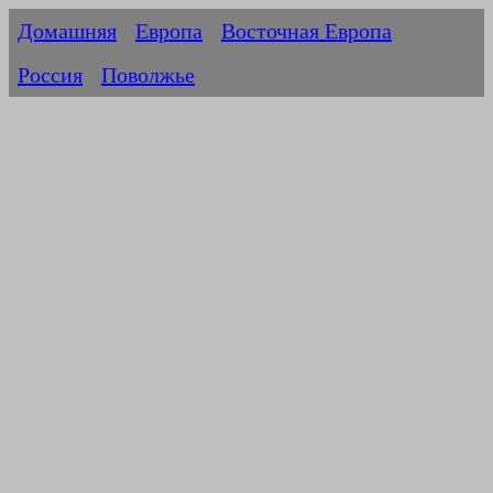
Домашняя
Европа
Восточная Европа
Россия
Поволжье