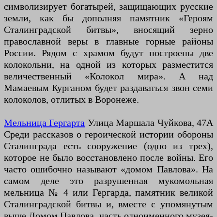
символизирует богатырей, защищающих русские
земли, как бы дополняя памятник «Героям
Сталинградской битвы», вносящий зерно
православной веры в главные горные районы
России. Рядом с храмом будут построены две
колокольни, на одной из которых разместится
величественный «Колокол мира». А над
Мамаевым Курганом будет раздаваться звон семи
колоколов, отлитых в Воронеже.
Мельница Гергарта
Улица Маршала Чуйкова, 47А
Среди рассказов о героической истории обороны
Сталинграда есть сооружение (одно из трех),
которое не было восстановлено после войны. Его
часто ошибочно называют «домом Павлова». На
самом деле это разрушенная мукомольная
мельница № 4 или Гергарда, памятник великой
Сталинградской битвы и, вместе с упомянутым
выше Домом Павлова, часть одноименного музея-