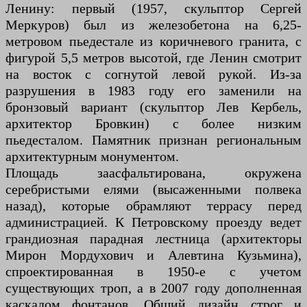
Ленину: первый (1957, скульптор Сергей
Меркуров) был из железобетона на 6,25-
метровом пьедестале из коричневого гранита, с
фигурой 5,5 метров высотой, где Ленин смотрит
на восток с согнутой левой рукой. Из-за
разрушения в 1983 году его заменили на
бронзовый вариант (скульптор Лев Кербель,
архитектор Бровкин) с более низким
пьедесталом. Памятник признан региональным
архитектурным монументом.
Площадь заасфальтирована, окружена
серебристыми елями (высаженными полвека
назад), которые обрамляют террасу перед
администрацией. К Петровскому проезду ведет
грандиозная парадная лестница (архитекторы
Мирон Мордухович и Алевтина Кузьмина),
спроектированная в 1950-е с учетом
существующих троп, а в 2007 году дополненная
каскадом фонтанов. Общий дизайн строг и