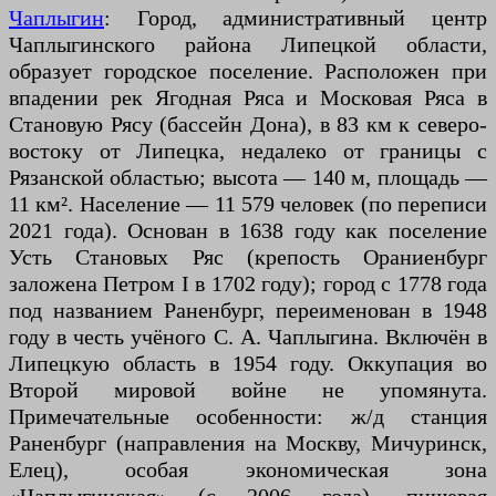
Чаплыгин
: Город, административный центр
Чаплыгинского района Липецкой области,
образует городское поселение. Расположен при
впадении рек Ягодная Ряса и Московая Ряса в
Становую Рясу (бассейн Дона), в 83 км к северо-
востоку от Липецка, недалеко от границы с
Рязанской областью; высота — 140 м, площадь —
11 км². Население — 11 579 человек (по переписи
2021 года). Основан в 1638 году как поселение
Усть Становых Ряс (крепость Ораниенбург
заложена Петром I в 1702 году); город с 1778 года
под названием Раненбург, переименован в 1948
году в честь учёного С. А. Чаплыгина. Включён в
Липецкую область в 1954 году. Оккупация во
Второй мировой войне не упомянута.
Примечательные особенности: ж/д станция
Раненбург (направления на Москву, Мичуринск,
Елец), особая экономическая зона