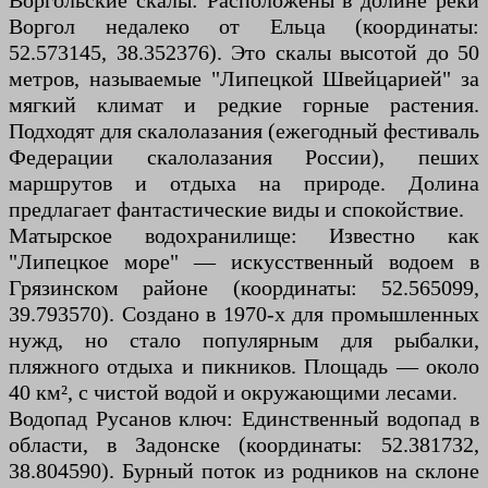
Воргольские скалы: Расположены в долине реки
Воргол недалеко от Ельца (координаты:
52.573145, 38.352376). Это скалы высотой до 50
метров, называемые "Липецкой Швейцарией" за
мягкий климат и редкие горные растения.
Подходят для скалолазания (ежегодный фестиваль
Федерации скалолазания России), пеших
маршрутов и отдыха на природе. Долина
предлагает фантастические виды и спокойствие.
Матырское водохранилище: Известно как
"Липецкое море" — искусственный водоем в
Грязинском районе (координаты: 52.565099,
39.793570). Создано в 1970-х для промышленных
нужд, но стало популярным для рыбалки,
пляжного отдыха и пикников. Площадь — около
40 км², с чистой водой и окружающими лесами.
Водопад Русанов ключ: Единственный водопад в
области, в Задонске (координаты: 52.381732,
38.804590). Бурный поток из родников на склоне