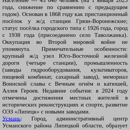
Население — 43 640 человек (на 1 января 2025
года, снижение по сравнению с предыдущим
годом). Основан в 1868 году как пристанционный
посёлок у ж/д станции Грязи-Воронежские;
статус посёлка городского типа с 1926 года, город
с 1938 года (присоединено село Таволжанка).
Оккупация во Второй мировой войне не
упомянута. Примечательные особенности:
крупный ж/д узел Юго-Восточной железной
дороги (четыре станции), промышленность
(заводы гидрооборудования, культиваторов,
пищевой комбинат, сахарный завод), мемориал
Воинской славы с Вечным огнём и катюшей,
Аллея Героев. Недавние события: в 2024 году
отмечены достижения местных жителей в
исторических реконструкциях и спорте, развитие
ОЭЗ «Липецк» с новыми заводами.
Усмань
: Город, административный центр
Усманского района Липецкой области, образует