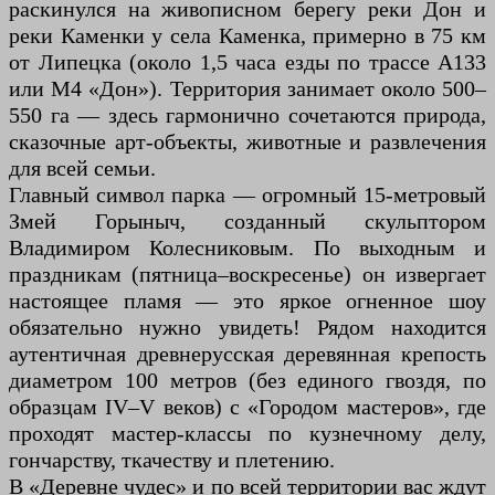
раскинулся на живописном берегу реки Дон и
реки Каменки у села Каменка, примерно в 75 км
от Липецка (около 1,5 часа езды по трассе А133
или М4 «Дон»). Территория занимает около 500–
550 га — здесь гармонично сочетаются природа,
сказочные арт-объекты, животные и развлечения
для всей семьи.
Главный символ парка — огромный 15-метровый
Змей Горыныч, созданный скульптором
Владимиром Колесниковым. По выходным и
праздникам (пятница–воскресенье) он извергает
настоящее пламя — это яркое огненное шоу
обязательно нужно увидеть! Рядом находится
аутентичная древнерусская деревянная крепость
диаметром 100 метров (без единого гвоздя, по
образцам IV–V веков) с «Городом мастеров», где
проходят мастер-классы по кузнечному делу,
гончарству, ткачеству и плетению.
В «Деревне чудес» и по всей территории вас ждут