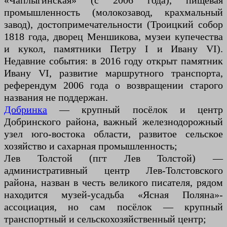
«Чаплыгинская» (с 2006 года), пищевая
промышленность (молокозавод, крахмальный
завод), достопримечательности (Троицкий собор
1818 года, дворец Меншикова, музеи купечества
и кукол, памятники Петру I и Ивану VI).
Недавние события: в 2016 году открыт памятник
Ивану VI, развитие маршрутного транспорта,
референдум 2006 года о возвращении старого
названия не поддержан.
Добринка
— крупный посёлок и центр
Добринского района, важный железнодорожный
узел юго-востока области, развитое сельское
хозяйство и сахарная промышленность;
Лев Толстой (пгт Лев Толстой) —
административный центр Лев-Толстовского
района, назван в честь великого писателя, рядом
находится музей-усадьба «Ясная Поляна»-
ассоциация, но сам посёлок — крупный
транспортный и сельскохозяйственный центр;