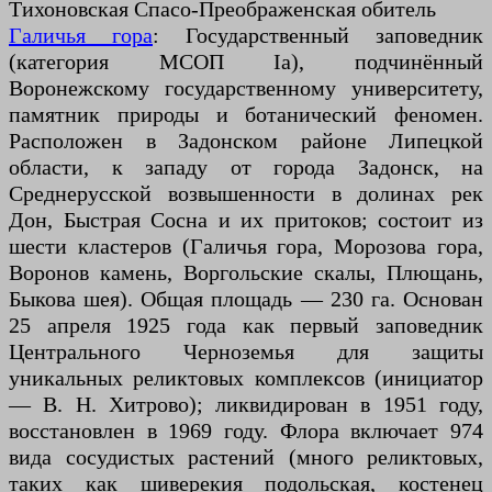
Тихоновская Спасо-Преображенская обитель
Галичья гора
: Государственный заповедник
(категория МСОП Ia), подчинённый
Воронежскому государственному университету,
памятник природы и ботанический феномен.
Расположен в Задонском районе Липецкой
области, к западу от города Задонск, на
Среднерусской возвышенности в долинах рек
Дон, Быстрая Сосна и их притоков; состоит из
шести кластеров (Галичья гора, Морозова гора,
Воронов камень, Воргольские скалы, Плющань,
Быкова шея). Общая площадь — 230 га. Основан
25 апреля 1925 года как первый заповедник
Центрального Черноземья для защиты
уникальных реликтовых комплексов (инициатор
— В. Н. Хитрово); ликвидирован в 1951 году,
восстановлен в 1969 году. Флора включает 974
вида сосудистых растений (много реликтовых,
таких как шиверекия подольская, костенец