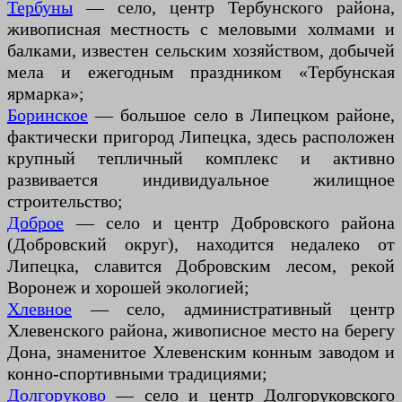
Тербуны
— село, центр Тербунского района,
живописная местность с меловыми холмами и
балками, известен сельским хозяйством, добычей
мела и ежегодным праздником «Тербунская
ярмарка»;
Боринское
— большое село в Липецком районе,
фактически пригород Липецка, здесь расположен
крупный тепличный комплекс и активно
развивается индивидуальное жилищное
строительство;
Доброе
— село и центр Добровского района
(Добровский округ), находится недалеко от
Липецка, славится Добровским лесом, рекой
Воронеж и хорошей экологией;
Хлевное
— село, административный центр
Хлевенского района, живописное место на берегу
Дона, знаменитое Хлевенским конным заводом и
конно-спортивными традициями;
Долгоруково
— село и центр Долгоруковского