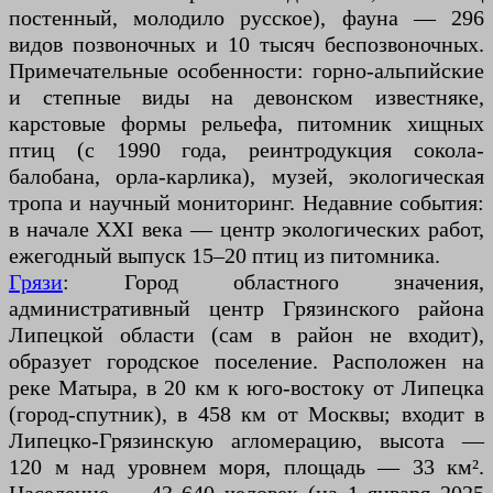
постенный, молодило русское), фауна — 296
видов позвоночных и 10 тысяч беспозвоночных.
Примечательные особенности: горно-альпийские
и степные виды на девонском известняке,
карстовые формы рельефа, питомник хищных
птиц (с 1990 года, реинтродукция сокола-
балобана, орла-карлика), музей, экологическая
тропа и научный мониторинг. Недавние события:
в начале XXI века — центр экологических работ,
ежегодный выпуск 15–20 птиц из питомника.
Грязи
: Город областного значения,
административный центр Грязинского района
Липецкой области (сам в район не входит),
образует городское поселение. Расположен на
реке Матыра, в 20 км к юго-востоку от Липецка
(город-спутник), в 458 км от Москвы; входит в
Липецко-Грязинскую агломерацию, высота —
120 м над уровнем моря, площадь — 33 км².