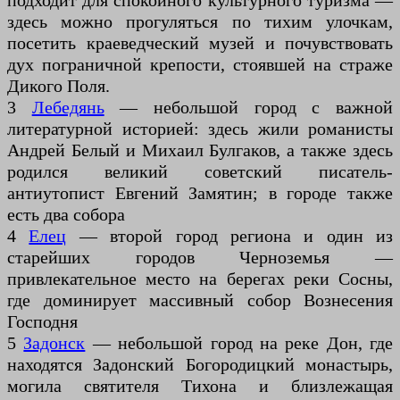
подходит для спокойного культурного туризма —
здесь можно прогуляться по тихим улочкам,
посетить краеведческий музей и почувствовать
дух пограничной крепости, стоявшей на страже
Дикого Поля.
3
Лебедянь
— небольшой город с важной
литературной историей: здесь жили романисты
Андрей Белый и Михаил Булгаков, а также здесь
родился великий советский писатель-
антиутопист Евгений Замятин; в городе также
есть два собора
4
Елец
— второй город региона и один из
старейших городов Черноземья —
привлекательное место на берегах реки Сосны,
где доминирует массивный собор Вознесения
Господня
5
Задонск
— небольшой город на реке Дон, где
находятся Задонский Богородицкий монастырь,
могила святителя Тихона и близлежащая