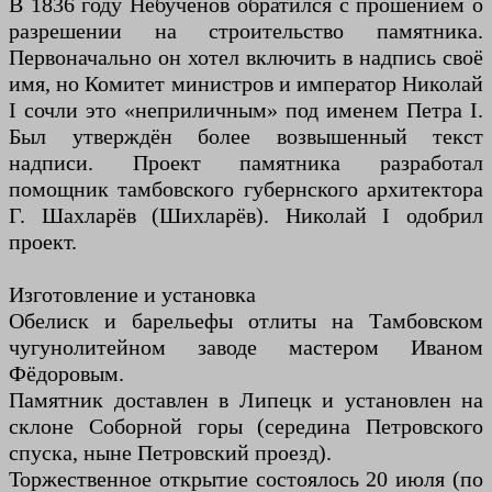
В 1836 году Небученов обратился с прошением о
разрешении на строительство памятника.
Первоначально он хотел включить в надпись своё
имя, но Комитет министров и император Николай
I сочли это «неприличным» под именем Петра I.
Был утверждён более возвышенный текст
надписи. Проект памятника разработал
помощник тамбовского губернского архитектора
Г. Шахларёв (Шихларёв). Николай I одобрил
проект.
Изготовление и установка
Обелиск и барельефы отлиты на Тамбовском
чугунолитейном заводе мастером Иваном
Фёдоровым.
Памятник доставлен в Липецк и установлен на
склоне Соборной горы (середина Петровского
спуска, ныне Петровский проезд).
Торжественное открытие состоялось 20 июля (по