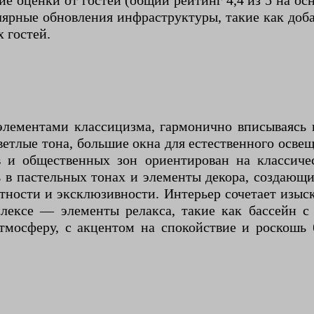
 оценки от гостей (общий рейтинг 4,4 из 5 на осн
улярные обновления инфраструктуры, такие как доб
 гостей.
 элементами классицизма, гармонично вписываясь
светлые тона, большие окна для естественного ос
в и общественных зон ориентирован на классиче
ь в пастельных тонах и элементы декора, создаю
тности и эксклюзивности. Интерьер сочетает изы
мплексе — элементы релакса, такие как бассейн 
мосферу, с акцентом на спокойствие и роскошь 