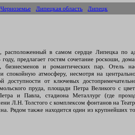
Черноземье
Липецкая область
Липецк
а, расположенный в самом сердце Липецка по ад
4 году, предлагает гостям сочетание роскоши, дом
, бизнесменов и романтических пар. Отель нас
и спокойную атмосферу, несмотря на центрально
ой доступности от ключевых достопримечатель
омольского пруда, площади Петра Великого с цв
етра и Павла, стадиона Металлург (где прохо
мени Л.Н. Толстого с комплексом фонтанов на Теа
на. Рядом также находится один из крупнейших то