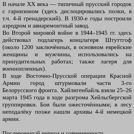
В начале XX века — типичный прусский городок
с гарнизоном (здесь дислоцировались полки, в
т.ч. 4-й гренадерский). В 1930-е годы построили
аэродром и авиаремонтный завод.
Во Второй мировой войне в 1944–1945 гг. здесь
действовал подлагерь концлагеря Штуттгоф
(около 1200 заключённых, в основном еврейские
женщины и мужчины, использовались на
принудительных работах; также лагеря для
военнопленных).
В ходе Восточно-Прусской операции Красной
Армии город штурмовали части 3-го
Белорусского фронта. Хайлигенбайль взяли 25–26
марта 1945 года в ходе разгрома Хейльсбергской
группировки. Бои были ожесточёнными; в лесу
неподалёку позже нашли архивы 4-й немецкой
армии.
Послевоенный период и современность