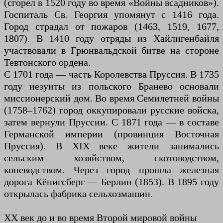
(сгорел в 1520 году во время «Войны всадников»).
Госпиталь Св. Георгия упомянут с 1416 года.
Город страдал от пожаров (1463, 1519, 1677,
1807). В 1410 году отряды из Хайлигенбайля
участвовали в Грюнвальдской битве на стороне
Тевтонского ордена.
С 1701 года — часть Королевства Пруссия. В 1735
году иезуиты из польского Бранево основали
миссионерский дом. Во время Семилетней войны
(1758–1762) город оккупировали русские войска,
затем вернули Пруссии. С 1871 года — в составе
Германской империи (провинция Восточная
Пруссия). В XIX веке жители занимались
сельским хозяйством, скотоводством,
коневодством. Через город прошла железная
дорога Кёнигсберг — Берлин (1853). В 1895 году
открылась фабрика сельхозмашин.
XX век до и во время Второй мировой войны