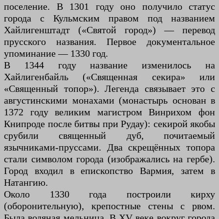
поселение. В 1301 году оно получило статус
города с Кульмским правом под названием
Хайлигенштадт («Святой город») — перевод
прусского названия. Первое документальное
упоминание — 1330 год.
В 1344 году название изменилось на
Хайлигенбайль («Священная секира» или
«Священный топор»). Легенда связывает это с
августинскими монахами (монастырь основан в
1372 году великим магистром Винрихом фон
Книпроде после битвы при Рудау): секирой якобы
срубили священный дуб, почитаемый
язычниками-пруссами. Два скрещённых топора
стали символом города (изображались на гербе).
Город входил в епископство Вармия, затем в
Натангию.
Около 1330 года построили кирху
(оборонительную), крепостные стены с рвом.
Была водяная мельница. В XV веке вокруг города