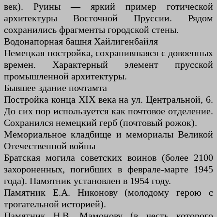
век). Руины — яркий пример готической
архитектуры Восточной Пруссии. Рядом
сохранились фрагменты городской стены.
Водонапорная башня Хайлигенбайля
Немецкая постройка, сохранившаяся с довоенных
времен. Характерный элемент прусской
промышленной архитектуры.
Бывшее здание почтамта
Постройка конца XIX века на ул. Центральной, 6.
До сих пор используется как почтовое отделение.
Сохранился немецкий герб (почтовый рожок).
Мемориальное кладбище и мемориалы Великой
Отечественной войны
Братская могила советских воинов (более 2100
захороненных, погибших в феврале-марте 1945
года). Памятник установлен в 1954 году.
Памятник Е.А. Никонову (молодому герою с
трогательной историей).
Памятник Н.В. Мамонову (в честь которого