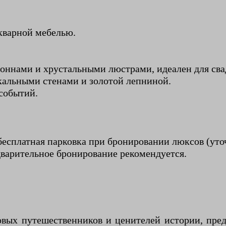
кварной мебелью.
оннами и хрустальными люстрами, идеален для сва
ркальными стенами и золотой лепниной.
 событий.
бесплатная парковка при бронировании люксов (уто
дварительное бронирование рекомендуется.
овых путешественников и ценителей истории, пре