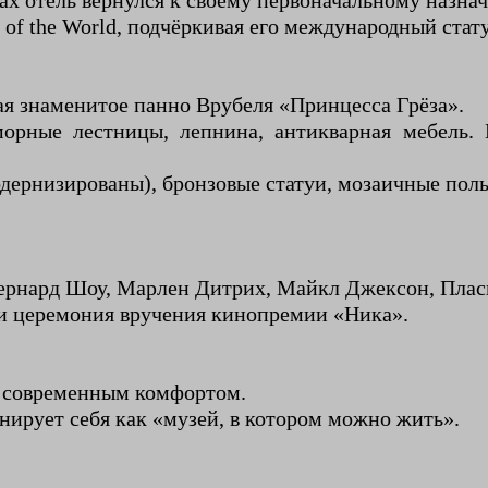
ах отель вернулся к своему первоначальному назна
 of the World, подчёркивая его международный стату
ая знаменитое панно Врубеля «Принцесса Грёза».
морные лестницы, лепнина, антикварная мебель.
одернизированы), бронзовые статуи, мозаичные пол
 Бернард Шоу, Марлен Дитрих, Майкл Джексон, Пла
ии церемония вручения кинопремии «Ника».
с современным комфортом.
нирует себя как «музей, в котором можно жить».