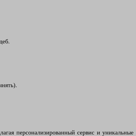
деб.
чнять).
длагая персонализированный сервис и уникальные