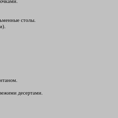
почками.
сьменные столы.
и).
нтаном.
свежими десертами.