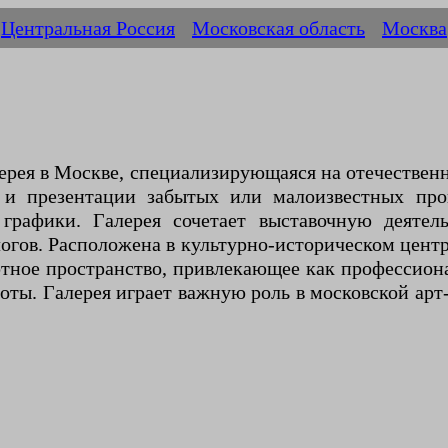
Центральная Россия
Московская область
Москва
ерея в Москве, специализирующаяся на отечествен
я и презентации забытых или малоизвестных про
рафики. Галерея сочетает выставочную деятел
огов. Расположена в культурно-историческом цент
тное пространство, привлекающее как профессиона
ты. Галерея играет важную роль в московской арт-