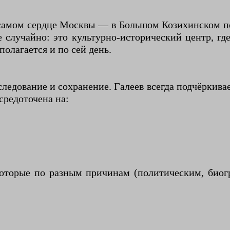
самом сердце Москвы — в Большом Козихинском пере
случайно: это культурно-исторический центр, гд
полагается и по сей день.
следование и сохранение. Галеев всегда подчёркива
средоточена на:
оторые по разным причинам (политическим, биогр