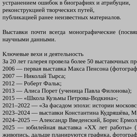
устранением ошибок в биографиях и атрибуции,
реконструкцией творческих путей,
публикацией ранее неизвестных материалов.
Выставки почти всегда монографические (посв
научными данными.
Ключевые вехи и деятельность
За 20 лет галерея провела более 50 выставочных п
2006 — первая выставка Макса Пенсона (фотограф
2007 — Николай Тырса;
2012 — Роберт Фальк;
2013 — Алиса Порет (ученица Павла Филонова);
2015 — «Школа Кузьмы Петрова-Водкина»;
2021–2022 — «За фасадом эпохи: истории московс
2023–2024 — выставки Константина Кудряшёва, Мо
2024–2025 — Александр Введенский, Борис Ермола
2025 — юбилейная выставка «XX лет работы» (1
живопись, дальше планируются графика, фотографи