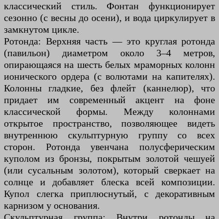
классический стиль. Фонтан функционирует
сезонно (с весны до осени), и вода циркулирует в
замкнутом цикле.
Ротонда: Верхняя часть — это круглая ротонда
(павильон) диаметром около 3–4 метров,
опирающаяся на шесть белых мраморных колонн
ионического ордера (с волютами на капителях).
Колонны гладкие, без флейт (каннелюр), что
придает им современный акцент на фоне
классической формы. Между колоннами
открытое пространство, позволяющее видеть
внутреннюю скульптурную группу со всех
сторон. Ротонда увенчана полусферическим
куполом из бронзы, покрытым золотой чешуей
(или сусальным золотом), который сверкает на
солнце и добавляет блеска всей композиции.
Купол слегка приплюснутый, с декоративным
карнизом у основания.
Скульптурная группа: Внутри ротонды на