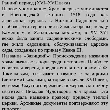
Ранний период (XVI–XVII века)
Первое упоминание: Храм впервые упоминается
в Новгородской летописи 1518 года как
деревянная церковь в Нижней Садовнической
слободе. Эта территория в Замоскворечье, между
Каменным и Устьинским мостами, в XV–XVI
веках была занята садовническими слободами,
где жили садовники, обслуживавшие царские
сады, созданные по приказу Ивана III.
Название «Заяицкий»: Происхождение названия
храма вызывает споры среди историков. Наиболее
вероятная версия, предложенная историком И.Ф.
Токмаковым, связывает название с заяицкими
(яицкими) казаками, которые в начале XVII века,
во время Смутного времени, пожертвовали икону
святителя Николая Чудотворца для храма. Эта
икона дала название правому приделу теплой
церкви. Архивные документы подтверждают эту
гипотезу.