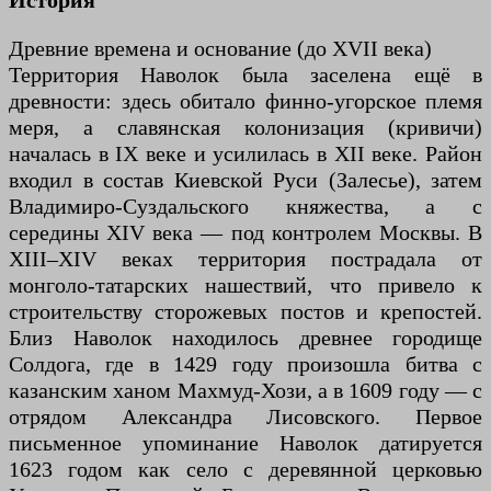
История
Древние времена и основание (до XVII века)
Территория Наволок была заселена ещё в
древности: здесь обитало финно-угорское племя
меря, а славянская колонизация (кривичи)
началась в IX веке и усилилась в XII веке. Район
входил в состав Киевской Руси (Залесье), затем
Владимиро-Суздальского княжества, а с
середины XIV века — под контролем Москвы. В
XIII–XIV веках территория пострадала от
монголо-татарских нашествий, что привело к
строительству сторожевых постов и крепостей.
Близ Наволок находилось древнее городище
Солдога, где в 1429 году произошла битва с
казанским ханом Махмуд-Хози, а в 1609 году — с
отрядом Александра Лисовского. Первое
письменное упоминание Наволок датируется
1623 годом как село с деревянной церковью