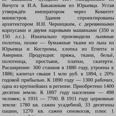
Вичуги и И.А. Бакакиным из Юрьевца. Устав
утверждён императором через Комитет
министров. Здания спроектированы
архитектором Н.Н. Черницким, с деревянными
корпусами и двумя паровыми машинами (350 и
150 л.с.). Изначально производили льняные
полотна, позже — бумажные ткани из льна из
Юрьевца и Костромы, хлопка из Египта и
Америки. Продукция: пряжа, ткани, бельё,
полотенца, простыни, платки, скатерти.
Расширение: 300 станков в 1880 году, утроены к
1886; капитал свыше 1 млн руб. к 1894, с 20%
годовой прибылью. К 1890 году — 1300 рабочих,
одна из крупнейших в регионе. Приобретено 1400
десятин земли. К 1897 году население — 498
человек; к 1931 — 7700. В 1911 году церковные
земли: 1780 кв. сажен усадебной, 33 десятины
пашни, 1270 кв. сажен сенокосов, плюс 1