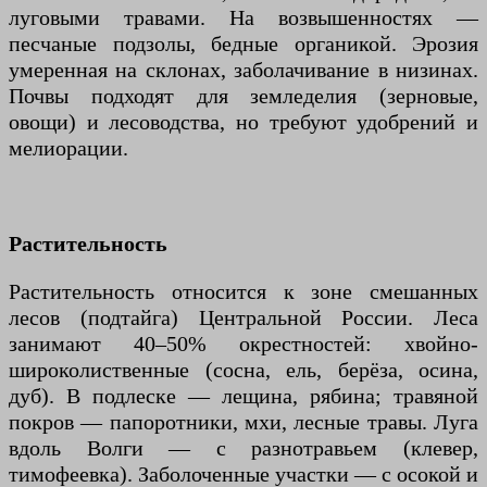
луговыми травами. На возвышенностях —
песчаные подзолы, бедные органикой. Эрозия
умеренная на склонах, заболачивание в низинах.
Почвы подходят для земледелия (зерновые,
овощи) и лесоводства, но требуют удобрений и
мелиорации.
Растительность
Растительность относится к зоне смешанных
лесов (подтайга) Центральной России. Леса
занимают 40–50% окрестностей: хвойно-
широколиственные (сосна, ель, берёза, осина,
дуб). В подлеске — лещина, рябина; травяной
покров — папоротники, мхи, лесные травы. Луга
вдоль Волги — с разнотравьем (клевер,
тимофеевка). Заболоченные участки — с осокой и