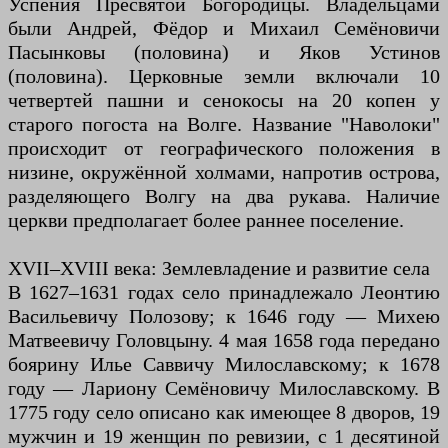
Успения Пресвятой Богородицы. Владельцами
были Андрей, Фёдор и Михаил Семёновичи
Пасынковы (половина) и Яков Устинов
(половина). Церковные земли включали 10
четвертей пашни и сенокосы на 20 копен у
старого погоста на Волге. Название "Наволоки"
происходит от географического положения в
низине, окружённой холмами, напротив острова,
разделяющего Волгу на два рукава. Наличие
церкви предполагает более раннее поселение.
XVII–XVIII века: Землевладение и развитие села
В 1627–1631 годах село принадлежало Леонтию
Васильевичу Полозову; к 1646 году — Михею
Матвеевичу Головцыну. 4 мая 1658 года передано
боярину Илье Саввичу Милославскому; к 1678
году — Лариону Семёновичу Милославскому. В
1775 году село описано как имеющее 8 дворов, 19
мужчин и 19 женщин по ревизии, с 1 десятиной