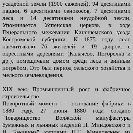
усадебной земли (1900 саженей), 94 десятинами
пашни, 6 десятинами сенокосов, 7 десятинами
леса и 14 десятинами неудобной земли.
Упоминается Успенская церковь в ходе
Генерального межевания Кинешемского уезда
Костромской губернии. К 1875 году село
насчитывало 76 жителей и 19 дворов, с
окрестными деревнями (Калачево, Погорелка и
др.), помещичьим домом среди леса и винным
погребом. Это был период сельского хозяйства и
мелкого землевладения.
XIX век: Промышленный рост и фабричное
строительство
Поворотный момент — основание фабрики в
1880 году. 27 июня 1880 года создано
"Товарищество Волжской мануфактуры
бумажных и льняных изделий П. Миндовского и
И. Бакакина" купцами П.Г. Миндовским из