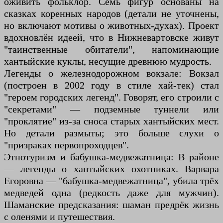
оживить фольклор. Семь фигур основаны на
сказках коренных народов (детали не уточнены,
но включают мотивы о животных-духах). Проект
вдохновлён идеей, что в Нижневартовске живут
"таинственные обитатели", напоминающие
хантыйские куклы, несущие древнюю мудрость.
Легенды о железнодорожном вокзале: Вокзал
(построен в 2002 году в стиле хай-тек) стал
"героем городских легенд". Говорят, его строили с
"секретами" — подземные туннели или
"проклятие" из-за сноса старых хантыйских мест.
Но детали размыты; это больше слухи о
"призраках первопроходцев".
Этнотуризм и бабушка-медвежатница: В районе
— легенды о хантыйских охотниках. Варвара
Егоровна — "бабушка-медвежатница", убила трёх
медведей одна (редкость даже для мужчин).
Шаманские предсказания: шаман предрёк жизнь
с оленями и путешествия.