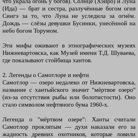
что украла огонь у богов). Солнце (Хэйро) и Луна
(Ида) — брат и сестра, разлучённые богом огня
Сингэ за то, что Луна не уследила за огнём.
Дождь — слёзы девушки Бусинки, унесённой на
небо богом Торумом.
Эти мифы оживают в этнографических музеях
Нижневартовска, как Музей имени Т.Д. Шуваева,
где показывают стойбища хантов.
2. Легенды о Самотлоре и нефти
Самотлор — озеро недалеко от Нижневартовска,
название с хантыйского значит "мёртвое озеро"
(из-за отсутствия рыбы или болотистости). Оно
стало символом нефтяного бума 1960-х.
Легенда о "мёртвом озере": Ханты считали
Самотлор проклятым — духи наказали его за
жадность древних охотников, которые ловили