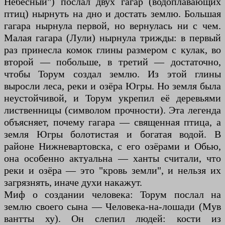
Небесный") послал двух гагар (водоплавающих
птиц) нырнуть на дно и достать землю. Большая
гагара нырнула первой, но вернулась ни с чем.
Малая гагара (Лули) нырнула трижды: в первый
раз принесла комок глины размером с кулак, во
второй — побольше, в третий — достаточно,
чтобы Торум создал землю. Из этой глины
выросли леса, реки и озёра Югры. Но земля была
неустойчивой, и Торум укрепил её деревьями
лиственницы (символом прочности). Эта легенда
объясняет, почему гагара — священная птица, а
земля Югры болотистая и богатая водой. В
районе Нижневартовска, с его озёрами и Обью,
она особенно актуальна — ханты считали, что
реки и озёра — это "кровь земли", и нельзя их
загрязнять, иначе духи накажут.
Миф о создании человека: Торум послал на
землю своего сына — Человека-на-лошади (Мув
вантты ху). Он слепил людей: кости из