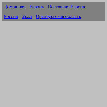
Домашняя
Европа
Восточная Европа
Россия
Урал
Оренбургская область