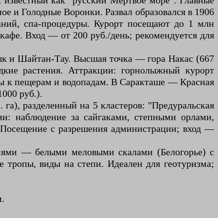
, известный как "русский Мертвое море". Главные
чное и Голодные Воронки. Развал образовался в 1906
аний, спа-процедуры. Курорт посещают до 1 млн
кафе. Вход — от 200 руб./день; рекомендуется для
ык и Шайтан-Тау. Высшая точка — гора Накас (667
едкие растения. Аттракции: горнолыжный курорт
уты к пещерам и водопадам. В Саракташе — Красная
000 руб.).
 га), разделенный на 5 кластеров: "Предуральская
ции: наблюдение за сайгаками, степными орлами,
 Посещение с разрешения администрации; вход —
иями — белыми меловыми скалами (Белогорье) с
е тропы, виды на степи. Идеален для геотуризма;
.