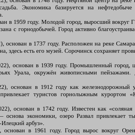
2), основан в 1748 году. Нефтяной центр на реке
усадьба. Экономика базируется на нефтедобыче 
а.
ван в 1959 году. Молодой город, выросший вокруг 
зана с горнодобычей. Город активно благоустраив
), основан в 1737 году. Расположен на реке Самара
а, здесь есть его музей. Сорочинск сохраняет про
022), основан в 1939 году. Промышленный город, 
рьях Урала, окружён живописными пейзажами. 
2), основан в 1912 году как железнодорожный у
д привлекает туристов горнолыжным курортом 
022), основан в 1742 году. Известен как «соляна
 основа экономики, озеро Развал привлекает ты
-Илецкий арбуз».
, основан в 1961 году. Город вырос вокруг Орен