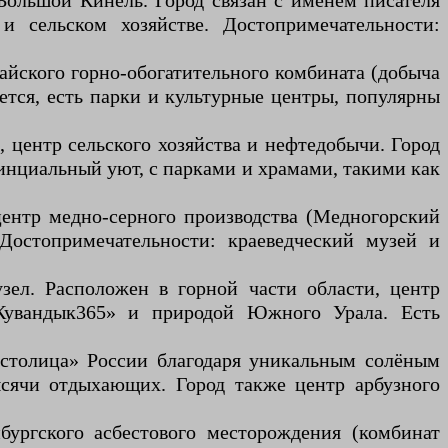
 Большой Кинель. Город связан с именем писателя
и сельском хозяйстве. Достопримечательности:
Гайского горно-обогатительного комбината (добыча
ается, есть парки и культурные центры, популярны
, центр сельского хозяйства и нефтедобычи. Город
винциальный уют, с парками и храмами, такими как
центр медно-серного производства (Медногорский
Достопримечательности: краеведческий музей и
зел. Расположен в горной части области, центр
«Кувандык365» и природой Южного Урала. Есть
я столица» России благодаря уникальным солёным
сячи отдыхающих. Город также центр арбузного
бургского асбестового месторождения (комбинат