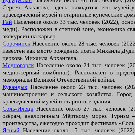
Бугуруслан
Население около 48 тыс. человек (202
Сергея Аксакова, здесь находится его музей-
краеведческий музей и старинные купеческие дом
Гай
Население около 33 тыс. человек (2022), осно
меди). Расположен в степной зоне, экономика свя
экскурсии на карьер.
Сорочинск
Население около 28 тыс. человек (2022
известен как место рождения поэта Михаила Дудин
церковь Михаила Архангела.
Медногорск
Население около 24 тыс. человек (2
медно-серный комбинат). Расположен в предго
мемориалы Великой Отечественной войны.
Кувандык
Население около 23 тыс. человек (202
машиностроения и сельского хозяйства. Горо
краеведческий музей и старинные здания.
Соль-Илецк
Население около 27 тыс. человек (2
озёрам, аналогичным Мёртвому морю. Туризм —
производства, ежегодно проходит фестиваль «Соль
Ясный
Население около 15 тыс. человек (2022)