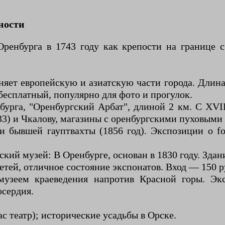
ности
ренбурга в 1743 году как крепости на границе 
яет европейскую и азиатскую части города. Длина
 бесплатный, популярно для фото и прогулок.
бурга, "Оренбургский Арбат", длиной 2 км. С XVI
3) и Чкалову, магазины с оренбургскими пуховыми 
 бывшей гауптвахты (1856 год). Экспозиции о foun
.
кий музей: В Оренбурге, основан в 1830 году. Зда
етей, отличное состояние экспонатов. Вход — 150 р
музеем краеведения напротив Красной горы. Эк
осердия.
ас театр); исторические усадьбы в Орске.