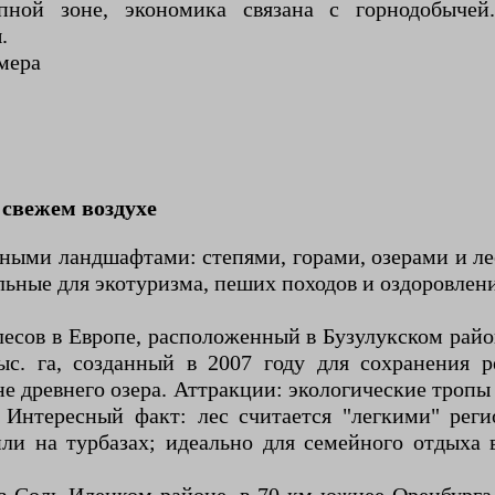
епной зоне, экономика связана с горнодобыч
.
мера
свежем воздухе
зными ландшафтами: степями, горами, озерами и л
ьные для экотуризма, пеших походов и оздоровлени
есов в Европе, расположенный в Бузулукском район
. га, созданный в 2007 году для сохранения р
не древнего озера. Аттракции: экологические тропы
. Интересный факт: лес считается "легкими" ре
ли на турбазах; идеально для семейного отдыха 