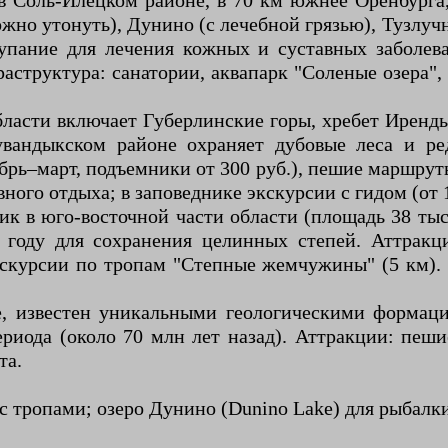
в Соль-Илецком районе, в 70 км южнее Оренбурга
можно утонуть), Дунино (с лечебной грязью), Тузлу
купание для лечения кожных и суставных заболев
структура: санатории, аквапарк "Соленые озера", 
бласти включает Губерлинские горы, хребет Иренд
Кувандыкском районе охраняет дубовые леса и р
абрь–март, подъемники от 300 руб.), пешие маршр
ного отдыха; в заповеднике экскурсии с гидом (от 1
 в юго-восточной части области (площадь 38 тыс.
9 году для сохранения целинных степей. Аттрак
кскурсии по тропам "Степные жемчужины" (5 км).
, известен уникальными геологическими формац
иода (около 70 млн лет назад). Аттракции: пеши
та.
с тропами; озеро Дунино (Dunino Lake) для рыбалки