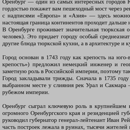
Оренбург — один из самых интересных городов 
гордостью покажет вам пешеходный мост через рек
с надписями «Европа» и «Азия» — здесь можно 
настоящая граница континентов проходит дальше на
В Оренбурге проживает значительная тюркская о
человек). Это придает городу особый среднеазиа
другие блюда тюркской кухни, а в архитектуре и 
Город основан в 1743 году как крепость на юго
крепость») предложил немецкий инженер и гео
заметную роль в Российской империи, поэтому так
Город закладывали трижды. Сначала в 1735 году
выбранном месте у слияния рек Урал и Сакмара 
рубежом империи.
Оренбург сыграл ключевую роль в крупнейшем к
огромного Оренбургского края и резиденцией губ
руководил губернатор генерал-лейтенант Иван Ре
часть построек лежала в руинах, тысячи жителей 