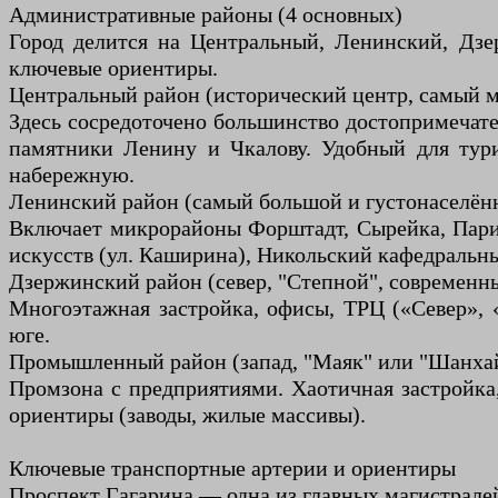
Административные районы (4 основных)
Город делится на Центральный, Ленинский, Дз
ключевые ориентиры.
Центральный район (исторический центр, самый 
Здесь сосредоточено большинство достопримечате
памятники Ленину и Чкалову. Удобный для тури
набережную.
Ленинский район (самый большой и густонаселённы
Включает микрорайоны Форштадт, Сырейка, Париж
искусств (ул. Каширина), Никольский кафедраль
Дзержинский район (север, "Степной", современн
Многоэтажная застройка, офисы, ТРЦ («Север»,
юге.
Промышленный район (запад, "Маяк" или "Шанхай"
Промзона с предприятиями. Хаотичная застройка
ориентиры (заводы, жилые массивы).
Ключевые транспортные артерии и ориентиры
Проспект Гагарина — одна из главных магистралей