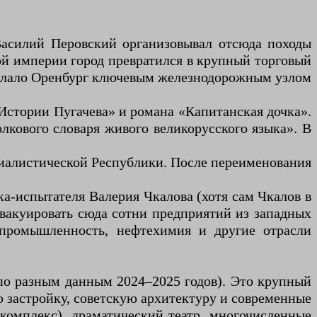
Василий Перовский организовывал отсюда походы
ой империи город превратился в крупный торговый
сделало Оренбург ключевым железнодорожным узлом
Истории Пугачева» и романа «Капитанская дочка».
кового словаря живого великорусского языка». В
циалистической Республики. После переименования
ика-испытателя Валерия Чкалова (хотя сам Чкалов в
эвакуировать сюда сотни предприятий из западных
промышленность, нефтехимия и другие отрасли
по разным данным 2024–2025 годов). Это крупный
 застройку, советскую архитектуру и современные
комплекс), драматический театр, многочисленные