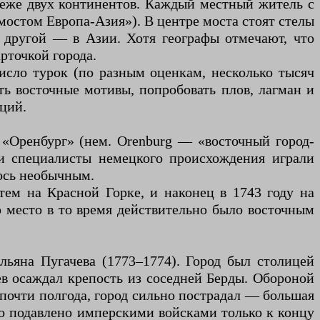
еже двух континентов. Каждый местный житель с
мостом Европа-Азия»). В центре моста стоят стелы
 другой — в Азии. Хотя географы отмечают, что
рточкой города.
исло турок (по разным оценкам, несколько тысяч
ть восточные мотивы, попробовать плов, лагман и
ций.
 «Оренбург» (нем. Orenburg — «восточный город-
и специалисты немецкого происхождения играли
лось необычным.
тем на Красной Горке, и наконец в 1743 году на
 место в то время действительно было восточным
ьяна Пугачева (1773–1774). Город был столицей
ев осаждал крепость из соседней Берды. Обороной
почти полгода, город сильно пострадал — большая
ыло подавлено имперскими войсками только к концу