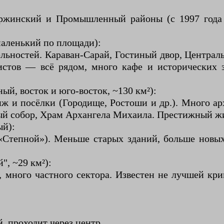
ержинский и Промышленный районы (с 1997 год
маленький по площади):
льностей. Караван-Сарай, Гостиный двор, Централь
стов — всё рядом, много кафе и исторических 
й, восток и юго-восток, ~130 км²):
 и посёлки (Городище, Ростоши и др.). Много а
ный собор, Храм Архангела Михаила. Престижный ж
ый):
 «Степной»). Меньше старых зданий, больше новы
, ~29 км²):
, много частного сектора. Известен не лучшей кр
, проходит через центр.