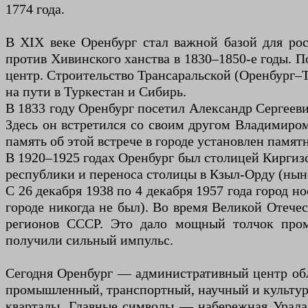
1774 года.
В XIX веке Оренбург стал важной базой для ро
против Хивинского ханства в 1830–1850-е годы. 
центр. Строительство Трансаральской (Оренбург–
на пути в Туркестан и Сибирь.
В 1833 году Оренбург посетил Александр Сергеев
Здесь он встретился со своим другом Владимиро
память об этой встрече в городе установлен памя
В 1920–1925 годах Оренбург был столицей Киргиз
республики и переноса столицы в Кзыл-Орду (нын
С 26 декабря 1938 по 4 декабря 1957 года город н
городе никогда не был). Во время Великой Отече
регионов СССР. Это дало мощный толчок пром
получили сильный импульс.
Сегодня Оренбург — административный центр обл
промышленный, транспортный, научный и культурн
кварталы. Главные символы — набережная Урала,