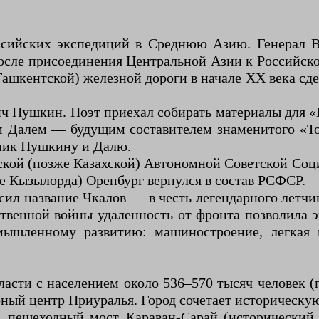
ссийских экспедиций в Среднюю Азию. Генерал 
После присоединения Центральной Азии к Российск
Ташкентской) железной дороги в начале XX века 
ич Пушкин. Поэт приехал собирать материалы для «
м Далем — будущим составителем знаменитого «Тол
тник Пушкину и Далю.
ской (позже Казахской) Автономной Советской Со
е Кызылорда) Оренбург вернулся в состав РСФСР.
осил название Чкалов — в честь легендарного летч
ственной войны удаленность от фронта позволила 
ышленному развитию: машиностроение, легкая 
асти с населением около 536–570 тысяч человек (
ый центр Приуралья. Город сочетает историческую
 пешеходный мост, Караван-Сарай (исторический 