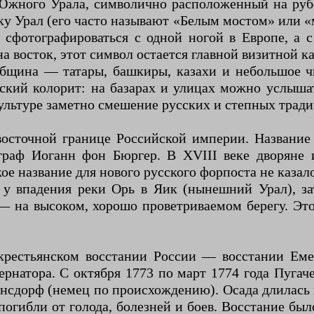
Южного Урала, символично расположенный на руб
у Урал (его часто называют «Белым мостом» или «
сфотографироваться с одной ногой в Европе, а с
 восток, этот символ остается главной визитной ка
бщина — татары, башкиры, казахи и небольшое ч
тский колорит: на базарах и улицах можно услыша
культуре заметно смешение русских и степных тради
-восточной границе Российской империи. Название
граф Иоганн фон Бюргер. В XVIII веке дворяне 
ое название для нового русского форпоста не каза
 у впадения реки Орь в Яик (нынешний Урал), за
— на высоком, хорошо проветриваемом берегу. Это
рестьянском восстании России — восстании Емел
ернатора. С октября 1773 по март 1774 года Пугач
йнсдорф (немец по происхождению). Осада длилась 
погибли от голода, болезней и боев. Восстание б