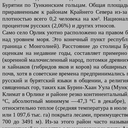
Бурятии по Тункинским гольцам. Общая площадь О
приравненным к районам Крайнего Севера из-за
плотностью всего 0,2 человека на км². Национа
процентом русских (2,06%) и других этносов.
Само село Орлик уютно расположено на правом бе
над уровнем моря. Это конечный пункт респуб
граница с Монголией). Расстояние до столицы 
оценкам на недавние годы, составляет примерно
(коренной малочисленный народ, потомки древних 
и хайнаков (гибридов яков и коров) на обширных 
почв, хотя в советские времена предпринимались
русский и бурятский языки в общении, а религи
священных гор, таких как Бурин-Хаан Уула (Мунк
Климат в Орлике и районе резко континентальный,
°C, абсолютный минимум —47,3 °C в декабре), б
относительно теплое (средняя температура в июле 
или 1 097,6 тыс. га) покрыта лесами, преимущест
700 до 3491 м). Из-за этого район часто назыв