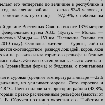
делает его четвертым по величине в республике и
год, население района — около 5349 человек, с
ая сойотов как субэтнос) — 97,59%, с небольшим
ной долине Восточных Саян на высоте 1376 метров
о с федеральным путем А333 (Култук — Монды —
 поселка Монды — 153 км. Население Орлика, по
в 2010 году). Основные жители — буряты, сойоты
ются скотоводством, разводя лошадей, коров, яков
ески не развито из-за гористого рельефа и бедных
 масштабах. Жители гостеприимны, часто сочетают
ма (древнейшая форма) и буддизма, с почитанием
ая и суровая (средняя температура в январе —22,6
движение, но усиливает морозы. Лето короткое и
—4,8 °C. Почти половина территории района (43,8%,
 горами с резко расчлененным рельефом (высоты от
С. В. Обручев поэтично окрестил его "Тибетом в