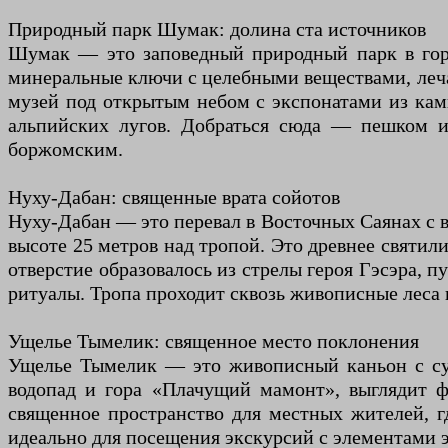
Природный парк Шумак: долина ста источников
Шумак — это заповедный природный парк в гора
минеральные ключи с целебными веществами, лечат
музей под открытым небом с экспонатами из камн
альпийских лугов. Добраться сюда — пешком и
боржомским.
Нуху-Дабан: священные врата сойотов
Нуху-Дабан — это перевал в Восточных Саянах с 
высоте 25 метров над тропой. Это древнее святил
отверстие образовалось из стрелы героя Гэсэра, п
ритуалы. Тропа проходит сквозь живописные леса 
Ущелье Тымелик: священное место поклонения
Ущелье Тымелик — это живописный каньон с суб
водопад и гора «Плачущий мамонт», выглядит ф
священное пространство для местных жителей, г
идеально для посещения экскурсий с элементами 