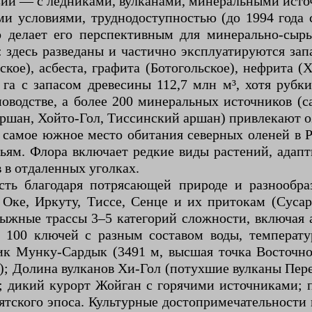
зии — с ледниками, вулканами, минеральными ист
 условиями, труднодоступностью (до 1994 года 
то делает его перспективным для минерально-сыр
здесь разведаны и частично эксплуатируются зап
кое), асбеста, графита (Ботогольское), нефрита 
га с запасом древесины 112,7 млн м³, хотя рубки
оводстве, а более 200 минеральных источников (с
ршан, Хойто-Гол, Тиссинский аршан) привлекают о
 самое южное место обитания северных оленей в Р
рьям. Флора включает редкие виды растений, адап
 в отдаленных уголках.
сть благодаря потрясающей природе и разнообр
ке, Иркуту, Тиссе, Сенце и их притокам (Сусар
ыжные трассы 3–5 категорий сложности, включая 
100 ключей с разным составом воды, температур
пик Мунку-Сардык (3491 м, высшая точка Восточ
); Долина вулканов Хи-Гол (потухшие вулканы Пе
); дикий курорт Жойган с горячими источниками; 
урятского эпоса. Культурные достопримечательнос