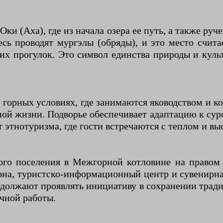
и (Аха), где из начала озера ее путь, а также руч
есь проводят мургэлы (обряды), и это место счит
их прогулок. Это символ единства природы и культ
 горных условиях, где занимаются яководством и к
ой жизни. Подворье обеспечивает адаптацию к суро
 этнотуризма, где гости встречаются с теплом и 
го поселения в Межгорной котловине на правом б
она, туристско-информационный центр и сувенирная
родолжают проявлять инициативу в сохранении тради
чной работы.