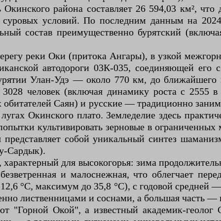
кинского района составляет 26 594,03 км², что 
 суровых условий. По последним данным на 2024 
льный состав преимущественно бурятский (включ
регу реки Оки (притока Ангары), в узкой межгор
ликанской автодороги 03К-035, соединяющей ег
Бурятии Улан-Удэ — около 770 км, до ближайшего
 3028 человек (включая динамику роста с 2555 
обитателей Саян) и русские — традиционно занима
лугах Окинского плато. Земледелие здесь практич
 попытки культивировать зерновые в ограниченных
я представляет собой уникальный синтез шаманиз
у-Сардык).
 характерный для высокогорья: зима продолжительн
езветренная и малоснежная, что облегчает пере
12,6 °C, максимум до 35,8 °C), с годовой средней 
венно лиственницами и соснами, а большая часть —
ают "Горной Окой", а известный академик-геолог 