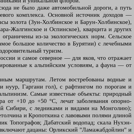
очниками и уникальной флорой.
сюда не было даже автомобильной дороги, а путь
ьевого комплекса. Основной источник доходов —
асы золота (Зун-Холбинское и Барун-Холбинское),
(Хара-Жалгинское и Оспинское), кварцита и других
 ограничены из-за экологических норм. Сельское
амое большое количество в Бурятии) с лечебными
здоровительный туризм.
оссии и самое северное — для яков, что отражает
тированные к альпийским условиям, а фауна — от
азным маршрутам. Летом востребованы водные и
и нуур, Гаргани гол), с рафтингом по порогам и
альпинизм. Самые известные объекты: природный
а от +10 до +50 °C, лечат заболевания опорно-
ной Сибири, с ледниками и видами на Монголию);
ретолчина и Кропоткина с лавовыми полями длиной
пик Топографов; Дабатский водопад; скала Нухэн-
ти включают дацаны: Орликский "Ламажабдойлин" и