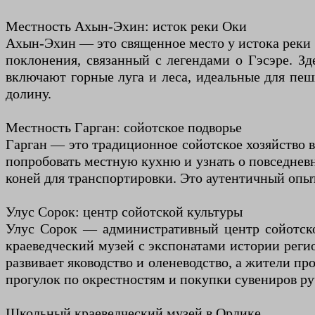
Местность Ахын-Эхин: исток реки Оки
Ахын-Эхин — это священное место у истока реки Ок
поклонения, связанный с легендами о Гэсэре. Зд
включают горные луга и леса, идеальные для пеш
долину.
Местность Гарган: сойотское подворье
Гарган — это традиционное сойотское хозяйство в
попробовать местную кухню и узнать о повседневн
коней для транспортировки. Это аутентичный опыт
Улус Сорок: центр сойотской культуры
Улус Сорок — административный центр сойотско
краеведческий музей с экспонатами истории реги
развивает яководство и оленеводство, а жители п
прогулок по окрестностям и покупки сувениров ру
Школьный краеведческий музей в Орлике