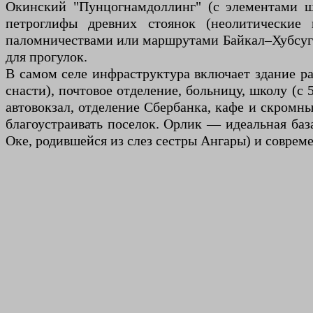
Окинский "Пунцогнамдоллинг" (с элементами ша
петроглифы древних стоянок (неолитические 
паломничествами или маршрутами Байкал–Хубсугул
для прогулок.
В самом селе инфраструктура включает здание р
снасти), почтовое отделение, больницу, школу (с
автовокзал, отделение Сбербанка, кафе и скромны
благоустраивать поселок. Орлик — идеальная база
Оке, родившейся из слез сестры Ангары) и совре