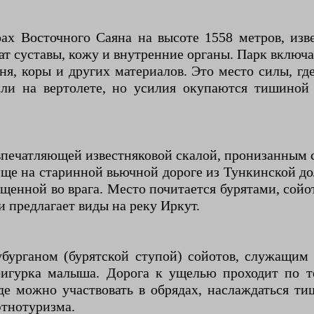
х Восточного Саяна на высоте 1558 метров, изве
 суставы, кожу и внутренние органы. Парк включае
я, коры и других материалов. Это место силы, гд
ли на вертолете, но усилия окупаются тишиной
впечатляющей известняковой скалой, пронизанным 
ище на старинной вьючной дороге из Тункинской д
ущенной во врага. Место почитается бурятами, сой
и предлагает виды на реку Иркут.
урганом (бурятской ступой) сойотов, служащим 
игурка малыша. Дорога к ущелью проходит по т
де можно участвовать в обрядах, наслаждаться т
этнотуризма.