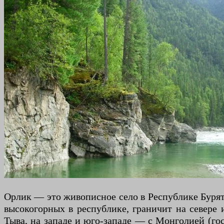
Орлик — это живописное село в Республике Бурят
высокогорных в республике, граничит на севере 
Тыва, на западе и юго-западе — с Монголией (го