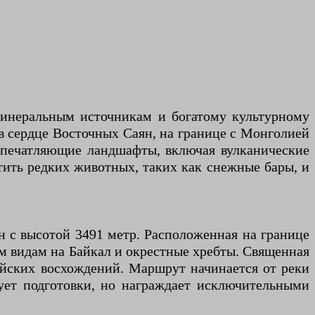
минеральным источникам и богатому культурному
 в сердце Восточных Саян, на границе с Монголией
 впечатляющие ландшафты, включая вулканические
тить редких животных, таких как снежные бары, и
н с высотой 3491 метр. Расположенная на границе
м видам на Байкал и окрестные хребты. Священная
айских восхождений. Маршрут начинается от реки
бует подготовки, но награждает исключительными