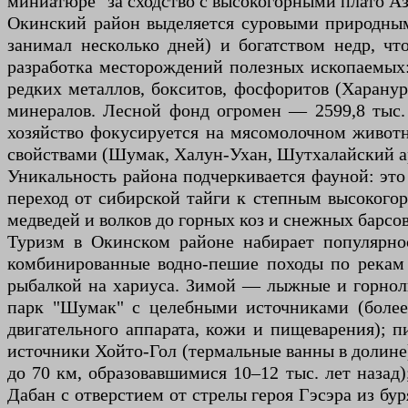
миниатюре" за сходство с высокогорными плато А
Окинский район выделяется суровыми природными
занимал несколько дней) и богатством недр, ч
разработка месторождений полезных ископаемых: 
редких металлов, бокситов, фосфоритов (Харанурс
минералов. Лесной фонд огромен — 2599,8 тыс. 
хозяйство фокусируется на мясомолочном животн
свойствами (Шумак, Халун-Ухан, Шутхалайский а
Уникальность района подчеркивается фауной: это
переход от сибирской тайги к степным высокого
медведей и волков до горных коз и снежных барсов
Туризм в Окинском районе набирает популярно
комбинированные водно-пешие походы по рекам О
рыбалкой на хариуса. Зимой — лыжные и горнол
парк "Шумак" с целебными источниками (более 
двигательного аппарата, кожи и пищеварения); 
источники Хойто-Гол (термальные ванны в долине
до 70 км, образовавшимися 10–12 тыс. лет назад
Дабан с отверстием от стрелы героя Гэсэра из б