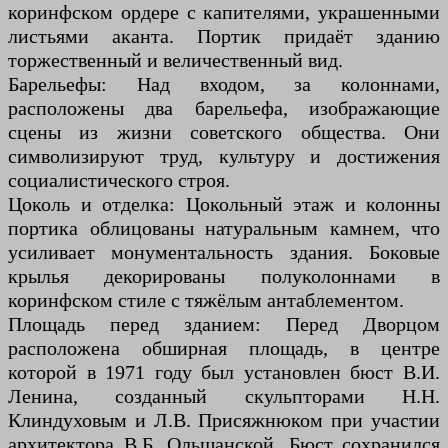
коринфском ордере с капителями, украшенными
листьями аканта. Портик придаёт зданию
торжественный и величественный вид.
Барельефы: Над входом, за колоннами,
расположены два барельефа, изображающие
сцены из жизни советского общества. Они
символизируют труд, культуру и достижения
социалистического строя.
Цоколь и отделка: Цокольный этаж и колонны
портика облицованы натуральным камнем, что
усиливает монументальность здания. Боковые
крылья декорированы полуколоннами в
коринфском стиле с тяжёлым антаблементом.
Площадь перед зданием: Перед Дворцом
расположена обширная площадь, в центре
которой в 1971 году был установлен бюст В.И.
Ленина, созданный скульпторами Н.Н.
Клиндуховым и Л.В. Присяжнюком при участии
архитектора В.Б. Ольшанской. Бюст сохранился