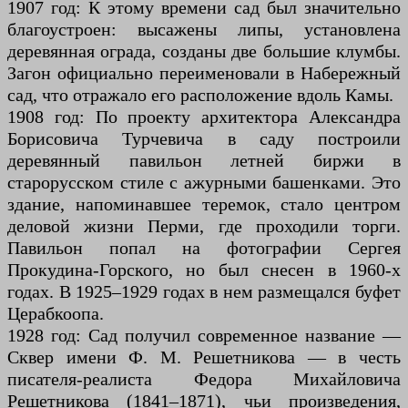
1907 год: К этому времени сад был значительно
благоустроен: высажены липы, установлена
деревянная ограда, созданы две большие клумбы.
Загон официально переименовали в Набережный
сад, что отражало его расположение вдоль Камы.
1908 год: По проекту архитектора Александра
Борисовича Турчевича в саду построили
деревянный павильон летней биржи в
старорусском стиле с ажурными башенками. Это
здание, напоминавшее теремок, стало центром
деловой жизни Перми, где проходили торги.
Павильон попал на фотографии Сергея
Прокудина-Горского, но был снесен в 1960-х
годах. В 1925–1929 годах в нем размещался буфет
Церабкоопа.
1928 год: Сад получил современное название —
Сквер имени Ф. М. Решетникова — в честь
писателя-реалиста Федора Михайловича
Решетникова (1841–1871), чьи произведения,