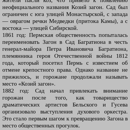
жители пасли коз, что привело к появлению
неофициального названия Козий загон. Сад был
ограничен с юга улицей Монастырской, с запада
— оврагом речки Медведки (притока Камы), а с
востока — улицей Сибирской.
1861 год: Пермская общественность попыталась
переименовать Загон в Сад Багратиона в честь
генерал-майора Петра Ивановича Багратиона,
племянника героя Отечественной войны 1812
года, который посетил Пермь с известием об
отмене крепостного права. Однако название не
прижилось, и горожане продолжали называть
место «Козий загон».
1882 год: Сад начал привлекать внимание
горожан после того, как товарищество
драматических артистов Бельского и Гусева
организовало выступления духового оркестра.
Это стало первым шагом к превращению Загона в
место общественных прогулок.