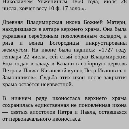
Николаичем Унжениным 1860 года, июля 28
числа, ковчег весу 10 ф. 17 золо.».
Древняя Владимирская икона Божией Матери,
находившаяся в алтаре верхнего храма. Она была
украшена серебряным позолоченным окладом, а
риза и венец Богородицы инкрустированы
жемчугом. На иконе была надпись: «1727 году
генваря 22 числа, сей стый образ Владимирския
Бцы отдал в кладу в Казани в соборную церковь
Петра и Павла. Казанской купец Петр Иванов сын
Замошников». Судьба этих икон после закрытия
храма остаётся неизвестной.
В нижнем ряду иконостаса верхнего храма
сохранилась единственная не поновлённая икона
— святых апостолов Петра и Павла, оставшаяся
от первоначального иконостаса.