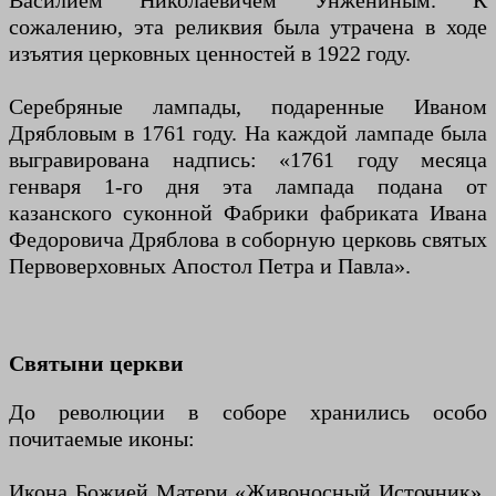
Василием Николаевичем Унжениным. К
сожалению, эта реликвия была утрачена в ходе
изъятия церковных ценностей в 1922 году.
Серебряные лампады, подаренные Иваном
Дрябловым в 1761 году. На каждой лампаде была
выгравирована надпись: «1761 году месяца
генваря 1-го дня эта лампада подана от
казанского суконной Фабрики фабриката Ивана
Федоровича Дряблова в соборную церковь святых
Первоверховных Апостол Петра и Павла».
Святыни церкви
До революции в соборе хранились особо
почитаемые иконы:
Икона Божией Матери «Живоносный Источник»,