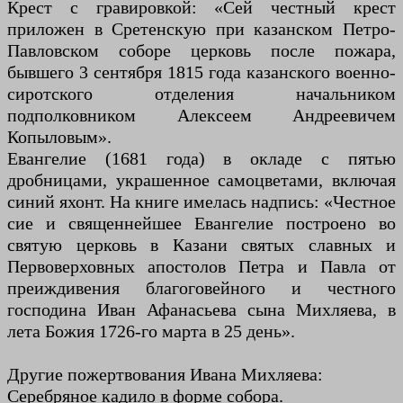
Крест с гравировкой: «Сей честный крест
приложен в Сретенскую при казанском Петро-
Павловском соборе церковь после пожара,
бывшего 3 сентября 1815 года казанского военно-
сиротского отделения начальником
подполковником Алексеем Андреевичем
Копыловым».
Евангелие (1681 года) в окладе с пятью
дробницами, украшенное самоцветами, включая
синий яхонт. На книге имелась надпись: «Честное
сие и священнейшее Евангелие построено во
святую церковь в Казани святых славных и
Первоверховных апостолов Петра и Павла от
преиждивения благоговейного и честного
господина Иван Афанасьева сына Михляева, в
лета Божия 1726-го марта в 25 день».
Другие пожертвования Ивана Михляева:
Серебряное кадило в форме собора.