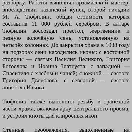
разборку. Работы выполнял арзамасский мастер,
впоследствии казанский купец второй гильдии
М. А. Тюфилин, общая стоимость которых
составила 11 000 рублей серебром. В алтаре
Тюфилин воссоздал престол, жертвенник и
резную золочёную сень, установленную на
четырёх колоннах. До закрытия храма в 1938 году
на подзорах сени находились иконы: с восточной
стороны — святых Василия Великого, Григория
Богослова и Иоанна Златоуста; с западной —
Спасителя с хлебом и чашей; с южной — святого
Григория Двоеслова; с северной — святого
апостола Иакова.
Тюфилин также выполнил резьбу в трапезной
части храма, включая арку центрального проема,
и устроил киоты для клиросных икон.
Стенные изображения, выполненные на