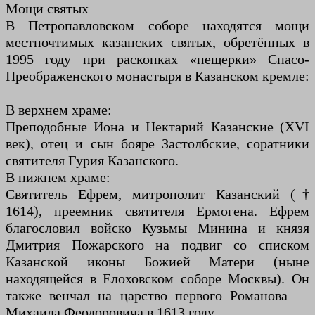
Мощи святых
В Петропавловском соборе находятся мощи
местночтимых казанских святых, обретённых в
1995 году при раскопках «пещерки» Спасо-
Преображенского монастыря в Казанском кремле:
В верхнем храме:
Преподобные Иона и Нектарий Казанские (XVI
век), отец и сын бояре Застолбские, соратники
святителя Гурия Казанского.
В нижнем храме:
Святитель Ефрем, митрополит Казанский (†
1614), преемник святителя Ермогена. Ефрем
благословил войско Кузьмы Минина и князя
Дмитрия Пожарского на подвиг со списком
Казанской иконы Божией Матери (ныне
находящейся в Елоховском соборе Москвы). Он
также венчал на царство первого Романова —
Михаила Феодоровича в 1613 году.