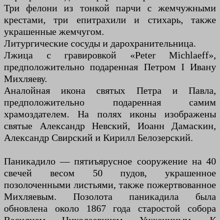
Три фелони из тонкой парчи с жемчужными
крестами, три епитрахили и стихарь, также
украшенные жемчугом.
Литургические сосуды и дарохранительница.
Лжица с гравировкой «Peter Michlaeff»,
предположительно подаренная Петром I Ивану
Михляеву.
Аналойная икона святых Петра и Павла,
предположительно подаренная самим
храмоздателем. На полях иконы изображены
святые Александр Невский, Иоанн Дамаскин,
Александр Свирский и Кирилл Белозерский.
Паникадило — пятиъярусное сооружение на 40
свечей весом 50 пудов, украшенное
позолоченными листьями, также пожертвованное
Михляевым. Позолота паникадила была
обновлена около 1867 года старостой собора