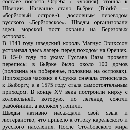
составе погоста Огреба / Эуряпяя) отошла к
Швеции. Название стало Бьёрке (Björkö —
«берёзовый остров»), дословным переводом
русского «Берёзовское». Шведы организовали
здесь морской пост охраны на Березовых
островах.
В 1348 году шведский король Магнус Эрикссон
устраивал здесь лагерь перед походом на Орешек.
В 1540 году по указу Густава Вазы провели
перепись: в Бьёрке было около 100 домов
(половина на побережье, половина на островах).
Приходская часовня в Соукка сначала относилась
к Выборгу, а в 1575 году стала самостоятельным
приходом. В конце XV века построили кирху с
колокольней, которую, по легенде, сожгли
разбойники, а колокол утопили.
Шведы активно насаждали свой язык и
лютеранство, что привело к оттоку карельского и
русского населения. После Столбовского мира