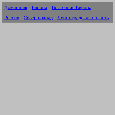
Домашняя
Европа
Восточная Европа
Россия
Северо-запад
Ленинградская область