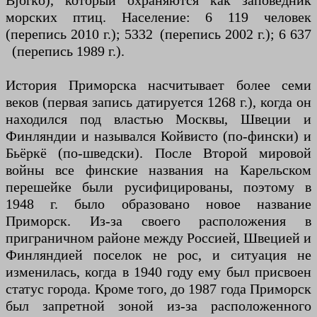
Björkö), который охраняются как заповедник
морских птиц. Население: 6 119 человек
(перепись 2010 г.); 5332 (перепись 2002 г.); 6 637
(перепись 1989 г.).
История Приморска насчитывает более семи
веков (первая запись датируется 1268 г.), когда он
находился под властью Москвы, Швеции и
Финляндии и назывался Койвисто (по-фински) и
Бьёркё (по-шведски). После Второй мировой
войны все финские названия на Карельском
перешейке были русифицированы, поэтому в
1948 г. было образовано новое название
Приморск. Из-за своего расположения в
приграничном районе между Россией, Швецией и
Финляндией поселок не рос, и ситуация не
изменилась, когда в 1940 году ему был присвоен
статус города. Кроме того, до 1987 года Приморск
был запретной зоной из-за расположенного