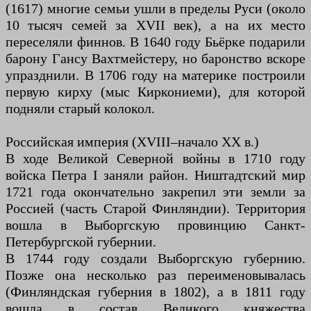
(1617) многие семьи ушли в пределы Руси (около
10 тысяч семей за XVII век), а на их место
переселяли финнов. В 1640 году Бьёрке подарили
барону Гансу Вахтмейстеру, но баронство вскоре
упразднили. В 1706 году на материке построили
первую кирху (мыс Киркониеми), для которой
подняли старый колокол.
Российская империя (XVIII–начало XX в.)
В ходе Великой Северной войны в 1710 году
войска Петра I заняли район. Ништадтский мир
1721 года окончательно закрепил эти земли за
Россией (часть Старой Финляндии). Территория
вошла в Выборгскую провинцию Санкт-
Петербургской губернии.
В 1744 году создали Выборгскую губернию.
Позже она несколько раз переименовывалась
(Финляндская губерния в 1802), а в 1811 году
вошла в состав Великого княжества