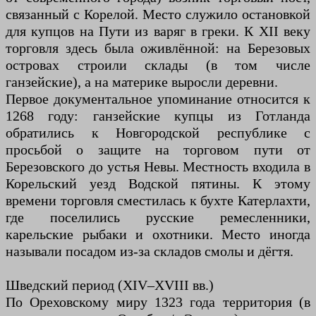
связанный с Корелой. Место служило остановкой
для купцов на Пути из варяг в греки. К XII веку
торговля здесь была оживлённой: на Березовых
островах строили склады (в том числе
ганзейские), а на материке выросли деревни.
Первое документальное упоминание относится к
1268 году: ганзейские купцы из Готланда
обратились к Новгородской республике с
просьбой о защите на торговом пути от
Березовского до устья Невы. Местность входила в
Корельский уезд Водской пятины. К этому
времени торговля сместилась к бухте Катерлахти,
где поселились русские ремесленники,
карельские рыбаки и охотники. Место иногда
называли посадом из-за складов смолы и дёгтя.
Шведский период (XIV–XVIII вв.)
По Ореховскому миру 1323 года территория (в