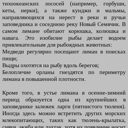
тихоокеанских лососей (например, горбуши,
кеты, нерки), а также кунджи и мальмы,
направляющихся на нерест в реки и ручьи
заповедника и соседнюю реку Новый Семячик. В
самом лимане обитают корюшка, колюшка и
навага. Это изобилие рыбы делает водоем
привлекательным для рыбоядных животных:
Медведи регулярно посещают лиман в поисках
пищи;
Выдры охотятся на рыбу вдоль берегов;
Белоплечие орланы гнездятся по периметру
лимана в повышенной плотности.
Кроме того, в устье лимана в осенне-зимний
период образуется одна из крупнейших в
заповеднике залежек ларги (пятнистого тюленя).
Иногда здесь можно встретить других морских
млекопитающих, таких как тюлень-крылатка,
сивуч, акиба или лахтак, хотя их появление носит