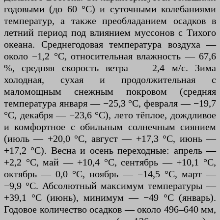
годовыми (до 60 °C) и суточными колебаниями
температур, а также преобладанием осадков в
летний период под влиянием муссонов с Тихого
океана. Среднегодовая температура воздуха —
около −1,2 °C, относительная влажность — 67,6
%, средняя скорость ветра — 2,4 м/с. Зима
холодная, сухая и продолжительная с
маломощным снежным покровом (средняя
температура января — −25,3 °C, февраля — −19,7
°C, декабря — −23,6 °C), лето тёплое, дождливое
и комфортное с обильным солнечным сиянием
(июль — +20,0 °C, август — +17,3 °C, июнь —
+17,2 °C). Весна и осень переходные: апрель —
+2,2 °C, май — +10,4 °C, сентябрь — +10,1 °C,
октябрь — 0,0 °C, ноябрь — −14,5 °C, март —
−9,9 °C. Абсолютный максимум температуры —
+39,1 °C (июнь), минимум — −49 °C (январь).
Годовое количество осадков — около 496–640 мм,