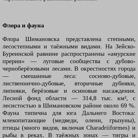
Флора и фауна
Флора Шимановска представлена степными,
лесостепными и таёжными видами. На Зейско-
Буреинской равнине распространены «амурские
прерии» — луговые сообщества с дубово-
черноберёзовыми лесами. В окрестностях города
— смешанные леса: сосново-дубовые,
лиственнично-дубовые, вторичные дубняки,
липняки, берёзовые и осиновые насаждения.
Лесной фонд области — 314,8 тыс. км², с
лесистостью в Шимановском районе около 69 %.
Фауна типична для юга Дальнего Востока:
млекопитающие (медведи, олени, грызуны),
птицы (много видов, включая Charadriiformes) и
рыбы в реках. В таёжных зонах — тигры и