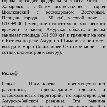
города проходит федеральная трасса Чита —
Хабаровск, а в 35 км юго-восточнее — город
Циолковский с космодромом Восточный.
Площадь города — 50 км², часовой пояс —
UTC+9:00 (смещение относительно московского
времени +6 часов). Амурская область в целом
занимает площадь 361 900 км² и граничит на юге
с Китаем по реке Амур, но Шимановск не имеет
выхода к морю (ближайшее Охотское море — в
сотнях километров к северу).
Рельеф
Рельеф Шимановска преимущественно
равнинный, с преобладанием плоских и
слабохолмистых территорий, что характерно для
Амурско-Зейской равнины. Эта равнина
образована аллювиальными отложениями рек Зеи