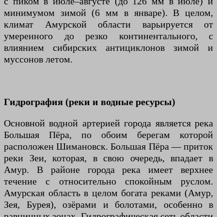
с пиком в июле–августе (до 126 мм в июле) и
минимумом зимой (6 мм в январе). В целом,
климат Амурской области варьируется от
умеренного до резко континентального, с
влиянием сибирских антициклонов зимой и
муссонов летом.
Гидрография (реки и водные ресурсы)
Основной водной артерией города является река
Большая Пёра, по обоим берегам которой
расположен Шимановск. Большая Пёра — приток
реки Зеи, которая, в свою очередь, впадает в
Амур. В районе города река имеет верхнее
течение с относительно спокойным руслом.
Амурская область в целом богата реками (Амур,
Зея, Бурея), озёрами и болотами, особенно в
равнинных зонах. Гидрографическая сеть области