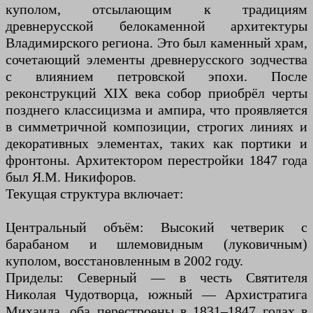
куполом, отсылающим к традициям
древнерусской белокаменной архитектуры
Владимирского региона. Это был каменный храм,
сочетающий элементы древнерусского зодчества
с влиянием петровской эпохи. После
реконструкций XIX века собор приобрёл черты
позднего классицизма и ампира, что проявляется
в симметричной композиции, строгих линиях и
декоративных элементах, таких как портики и
фронтоны. Архитектором перестройки 1847 года
был Я.М. Никифоров.
Текущая структура включает:
Центральный объём: Высокий четверик с
барабаном и шлемовидным (луковичным)
куполом, восстановленным в 2002 году.
Приделы: Северный — в честь Святителя
Николая Чудотворца, южный — Архистратига
Михаила, оба перестроены в 1831–1847 годах в