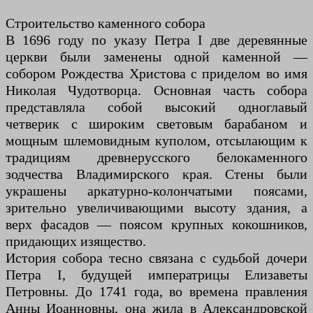
Строительство каменного собора
В 1696 году по указу Петра I две деревянные
церкви были заменены одной каменной —
собором Рождества Христова с приделом во имя
Николая Чудотворца. Основная часть собора
представляла собой высокий одноглавый
четверик с широким световым барабаном и
мощным шлемовидным куполом, отсылающим к
традициям древнерусского белокаменного
зодчества Владимирского края. Стены были
украшены аркатурно-колончатыми поясами,
зрительно увеличивающими высоту здания, а
верх фасадов — поясом крупных кокошников,
придающих изящество.
История собора тесно связана с судьбой дочери
Петра I, будущей императрицы Елизаветы
Петровны. До 1741 года, во времена правления
Анны Иоанновны, она жила в Александровской