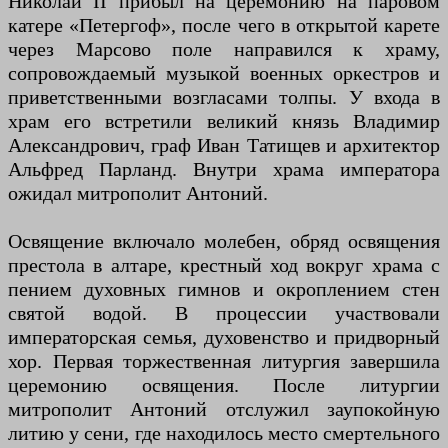
Николай II прибыл на церемонию на паровом
катере «Петергоф», после чего в открытой карете
через Марсово поле направился к храму,
сопровождаемый музыкой военных оркестров и
приветственными возгласами толпы. У входа в
храм его встретили великий князь Владимир
Александрович, граф Иван Татищев и архитектор
Альфред Парланд. Внутри храма императора
ожидал митрополит Антоний.
Освящение включало молебен, обряд освящения
престола в алтаре, крестный ход вокруг храма с
пением духовных гимнов и окроплением стен
святой водой. В процессии участвовали
императорская семья, духовенство и придворный
хор. Первая торжественная литургия завершила
церемонию освящения. После литургии
митрополит Антоний отслужил заупокойную
литию у сени, где находилось место смертельного