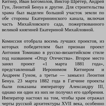
Китнер, Иван Богомолов, Виктор Шрётер, Андрей
Гун, Леонтий Бенуа и другие. Для строительства
храма был выделен большой участок земли по
обе стороны Екатерининского канала, включая
часть Михайловского сада, пожертвованного
великой княгиней Екатериной Михайловной.
Комиссия отобрала восемь лучших проектов, из
которых победителем был признан проект
Антония Томишко в русско-византийском стиле
под названием «Отцу Отечества». Второе место
занял проект «1 марта 1881 года»,
представленный Иеронимом Китнером и
Андреем Гуном, а третье — замысел Леонтия
Бенуа. 23 марта 1882 года в Гатчине проекты
были показаны императору Александру III,
однако ни один из них не получил его одобрения.
Император настоял на том, чтобы храм отражал
черты русской архитектуры XVII века, особенно