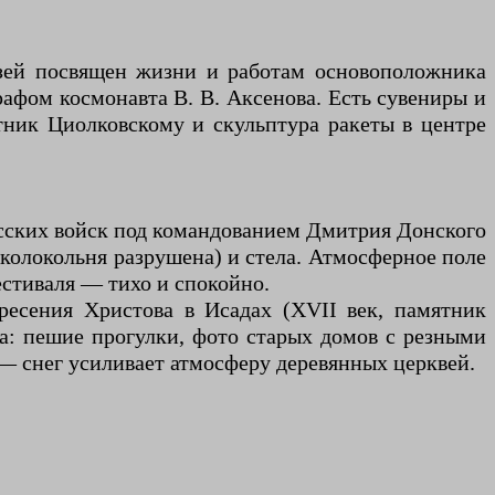
узей посвящен жизни и работам основоположника
рафом космонавта В. В. Аксенова. Есть сувениры и
мятник Циолковскому и скульптура ракеты в центре
русских войск под командованием Дмитрия Донского
 (колокольня разрушена) и стела. Атмосферное поле
естиваля — тихо и спокойно.
ресения Христова в Исадах (XVII век, памятник
ма: пешие прогулки, фото старых домов с резными
— снег усиливает атмосферу деревянных церквей.