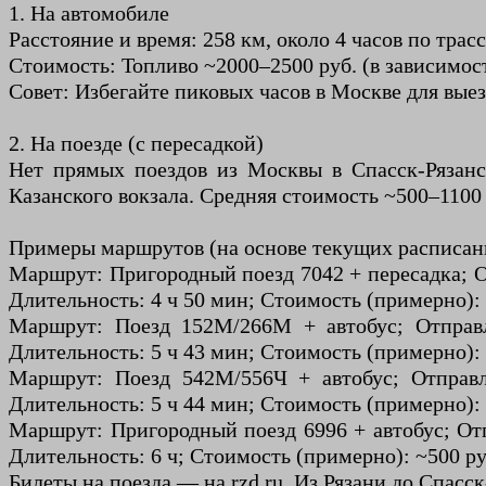
1. На автомобиле
Расстояние и время: 258 км, около 4 часов по трас
Стоимость: Топливо ~2000–2500 руб. (в зависимос
Совет: Избегайте пиковых часов в Москве для выез
2. На поезде (с пересадкой)
Нет прямых поездов из Москвы в Спасск-Рязанс
Казанского вокзала. Средняя стоимость ~500–1100 р
Примеры маршрутов (на основе текущих расписани
Маршрут: Пригородный поезд 7042 + пересадка; От
Длительность: 4 ч 50 мин; Стоимость (примерно): 
Маршрут: Поезд 152М/266М + автобус; Отправле
Длительность: 5 ч 43 мин; Стоимость (примерно): ~
Маршрут: Поезд 542М/556Ч + автобус; Отправле
Длительность: 5 ч 44 мин; Стоимость (примерно): ~
Маршрут: Пригородный поезд 6996 + автобус; Отп
Длительность: 6 ч; Стоимость (примерно): ~500 руб
Билеты на поезда — на rzd.ru. Из Рязани до Спасс