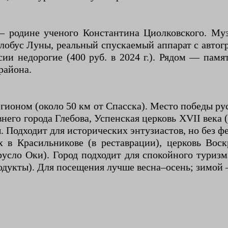
 — родине ученого Константина Циолковского. М
глобус Луны, реальный спускаемый аппарат с автог
рсии недорогие (400 руб. в 2024 г.). Рядом — па
района.
егионом (около 50 км от Спасска). Место победы 
него города Глебова, Успенская церковь XVII века
. Подходит для исторических энтузиастов, но без ф
 в Красильникове (в реставрации), церковь Воск
 русло Оки). Город подходит для спокойного туриз
одукты). Для посещения лучше весна–осень; зимой 