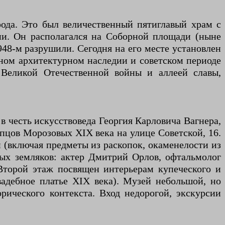
рода. Это был величественный пятиглавый храм с
ии. Он располагался на Соборной площади (ныне
948-м разрушили. Сегодня на его месте установлен
ном архитектурном наследии и советском периоде
Великой Отечественной войны и аллеей славы,
 в честь искусствоведа Георгия Карловича Вагнера,
пцов Морозовых XIX века на улице Советской, 16.
 (включая предметы из раскопок, окаменелости из
тых земляков: актер Дмитрий Орлов, офтальмолог
Второй этаж посвящен интерьерам купеческого и
вадебное платье XIX века). Музей небольшой, но
рического контекста. Вход недорогой, экскурсии