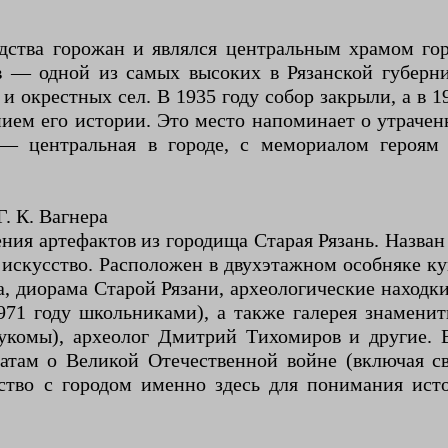
дства горожан и являлся центральным храмом го
в — одной из самых высоких в Рязанской губерн
окрестных сел. В 1935 году собор закрыли, а в 1
ием его истории. Это место напоминает о утрачен
— центральная в городе, с мемориалом героям 
. К. Вагнера
ния артефактов из городища Старая Рязань. Назван
 искусство. Расположен в двухэтажном особняке ку
, диорама Старой Рязани, археологические находки
71 году школьниками), а также галерея знамени
укомы), археолог Дмитрий Тихомиров и другие. 
атам о Великой Отечественной войне (включая с
тво с городом именно здесь для понимания исто