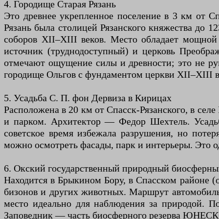
4. Городище Старая Рязань
Это древнее укрепленное поселение в 3 км от С
Рязань была столицей Рязанского княжества до 1
соборов XII–XIII веков. Место обладает мощной 
источник (труднодоступный) и церковь Преображ
отмечают ощущение силы и древности; это не ру
городище Ольгов с фундаментом церкви XII–XIII 
5. Усадьба С. П. фон Дервиза в Кирицах
Расположена в 20 км от Спасск-Рязанского, в селе
и парком. Архитектор — Федор Шехтель. Усадьб
советское время избежала разрушения, но потер
можно осмотреть фасады, парк и интерьеры. Это о
6. Окский государственный природный биосферны
Находится в Брыкином Бору, в Спасском районе (о
бизонов и других животных. Маршрут автомобильн
место идеально для наблюдения за природой. П
Заповедник — часть биосферного резерва ЮНЕСКО