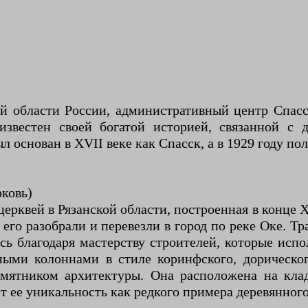
й области России, административный центр Спасс
известен своей богатой историей, связанной с 
 основан в XVII веке как Спасск, а в 1929 году по
рковь)
рквей в Рязанской области, построенная в конце X
у его разобрали и перевезли в город по реке Оке.
сь благодаря мастерству строителей, которые исп
ными колоннами в стиле коринфского, дорическог
памятником архитектуры. Она расположена на кла
 ее уникальность как редкого примера деревянного 