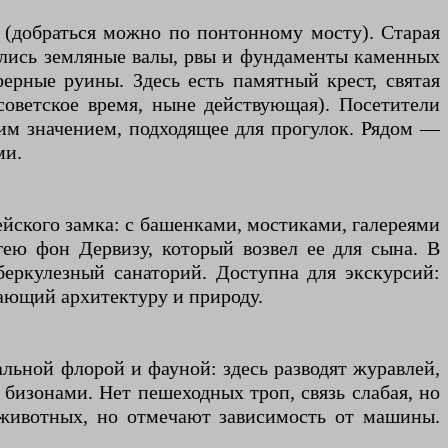
 (добраться можно по понтонному мосту). Старая
нились земляные валы, рвы и фундаменты каменных
ферные руины. Здесь есть памятный крест, святая
советское время, ныне действующая). Посетители
им значением, подходящее для прогулок. Рядом —
ми.
пейского замка: с башенками, мостиками, галереями
ею фон Дервизу, который возвел ее для сына. В
беркулезный санаторий. Доступна для экскурсий:
тающий архитектуру и природу.
альной флорой и фауной: здесь разводят журавлей,
бизонами. Нет пешеходных троп, связь слабая, но
 животных, но отмечают зависимость от машины.