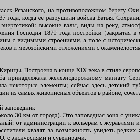
пасск-Рязанского, на противоположном берегу Оки
237 года, когда ее разрушили войска Батыя. Сохра
энергетикой: высокие валы, виды на реку, атмос
ения Господня 1870 года постройки (закрытая в 
ины с видимыми строениями, а поле с историческ
веков и мезозойскими отложениями с окаменелостя
 Кирицы. Построена в конце XIX века в стиле евро
а принадлежала железнодорожному магнату Серг
яла некоторые элементы; сейчас здесь детский ту
дин из самых живописных объектов в районе, соче
й заповедник
коло 30 км от города). Это заповедная зона с уник
ый: от администрации к вольерам с журавлями и 
осетители хвалят за возможность увидеть редких
, с экскурсиями и сувенирами.