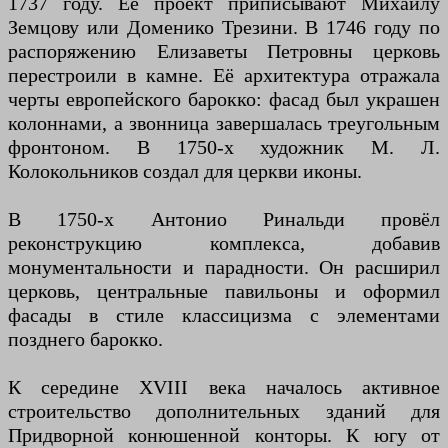
1737 году. Её проект приписывают Михаилу
Земцову или Доменико Трезини. В 1746 году по
распоряжению Елизаветы Петровны церковь
перестроили в камне. Её архитектура отражала
черты европейского барокко: фасад был украшен
колоннами, а звонница завершалась треугольным
фронтоном. В 1750-х художник М. Л.
Колокольников создал для церкви иконы.
В 1750-х Антонио Ринальди провёл
реконструкцию комплекса, добавив
монументальности и парадности. Он расширил
церковь, центральные павильоны и оформил
фасады в стиле классицизма с элементами
позднего барокко.
К середине XVIII века началось активное
строительство дополнительных зданий для
Придворной конюшенной конторы. К югу от