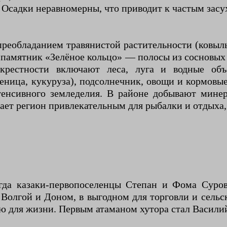
Осадки неравномерны, что приводит к частым засу
еобладанием травянистой растительности (ковыль
 памятник «Зелёное кольцо» — полосы из сосновых
крестности включают леса, луга и водные объ
еница, кукуруза), подсолнечник, овощи и кормовы
нтенсивного земледелия. В районе добывают мине
ает регион привлекательным для рыбалки и отдыха, 
огда казаки-первопоселенцы Степан и Фома Суров
олгой и Доном, в выгодном для торговли и сельск
лю для жизни. Первым атаманом хутора стал Васил