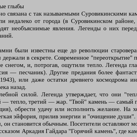
ные глыбы
ино связана с так называемыми Суровикинскими ка
пи недалеко от города (в Суровикинском районе
одят необъяснимые явления. Легенды о них пер
аний.
амни были известны еще до революции староверам
и держали в секрете. Современное "переоткрытие" 
 снегом, и, потрогав, ощутили тепло. Легенда гла
сия — песчаник). Другие предания более фантас
1943), или даже остатки древнего космодрома ин
ека назад.
ебной силой. Легенда утверждает, что они "теп
ой — тепло, третий — жар. "Твой" камень — самый
одия), обрести удачу или исполнить желание. На 
гкая эйфория, прилив энергии и "очищение души".
ти, он становится обычным. Посетители оставляют
ссказом Аркадия Гайдара "Горячий камень", где ка