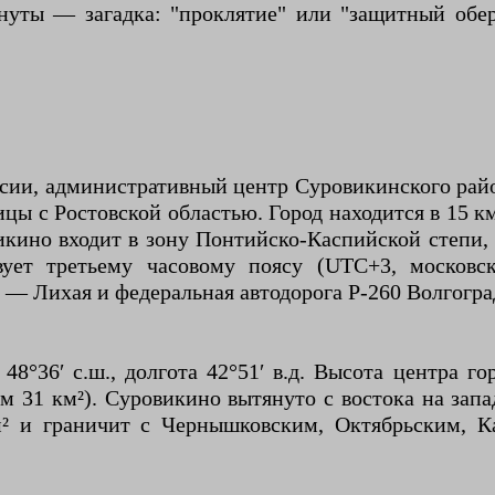
уты — загадка: "проклятие" или "защитный обере
сии, административный центр Суровикинского райо
ицы с Ростовской областью. Город находится в 15 к
икино входит в зону Понтийско-Каспийской степи,
вует третьему часовому поясу (UTC+3, московс
д — Лихая и федеральная автодорога Р-260 Волгог
8°36′ с.ш., долгота 42°51′ в.д. Высота центра го
31 км²). Суровикино вытянуто с востока на запад
² и граничит с Чернышковским, Октябрьским, К