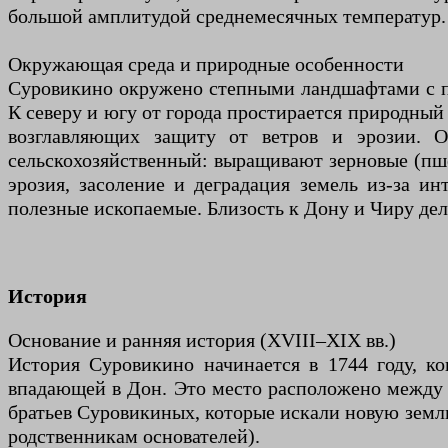
большой амплитудой среднемесячных температур. 
Окружающая среда и природные особенности
Суровикино окружено степными ландшафтами с пр
К северу и югу от города простирается природный
возглавляющих защиту от ветров и эрозии. О
сельскохозяйственный: выращивают зерновые (пш
эрозия, засоление и деградация земель из-за и
полезные ископаемые. Близость к Дону и Чиру дел
История
Основание и ранняя история (XVIII–XIX вв.)
История Суровикино начинается в 1744 году, к
впадающей в Дон. Это место расположено между В
братьев Суровикиных, которые искали новую зем
родственникам основателей).