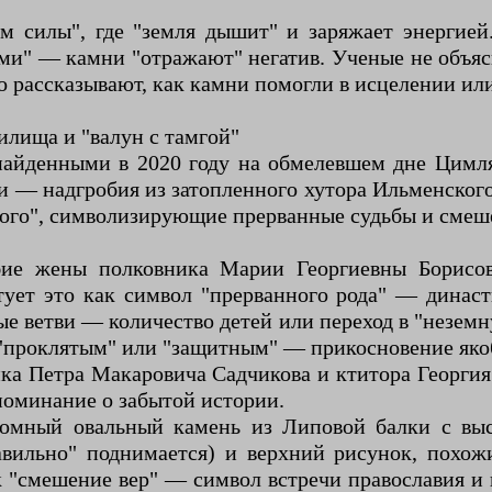
м силы", где "земля дышит" и заряжает энергией.
ями" — камни "отражают" негатив. Ученые не объяс
 рассказывают, как камни помогли в исцелении или
илища и "валун с тамгой"
 найденными в 2020 году на обмелевшем дне Цимл
 — надгробия из затопленного хутора Ильменского
ого", символизирующие прерванные судьбы и смеше
ие жены полковника Марии Георгиевны Борисово
тует это как символ "прерванного рода" — династ
ые ветви — количество детей или переход в "незем
 "проклятым" или "защитным" — прикосновение якоб
ка Петра Макаровича Садчикова и ктитора Георгия
поминание о забытой истории.
ромный овальный камень из Липовой балки с вы
авильно" поднимается) и верхний рисунок, похож
к "смешение вер" — символ встречи православия и 