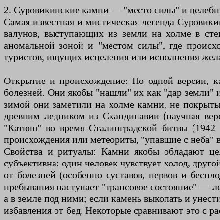
2. Суровикинские камни — "место силы" и целеб
Самая известная и мистическая легенда Суровик
валунов, выступающих из земли на холме в сте
аномальной зоной и "местом силы", где происх
туристов, ищущих исцеления или исполнения жел
Открытие и происхождение: По одной версии, к
болезней. Они якобы "нашли" их как "дар земли" 
зимой они заметили на холме камни, не покрытые
древним ледником из Скандинавии (научная вер
"Катюш" во время Сталинградской битвы (1942–
происхождения или метеориты, "упавшие с неба" в
Свойства и ритуалы: Камни якобы обладают цел
субъективна: один человек чувствует холод, друг
от болезней (особенно суставов, нервов и беспл
пребывания наступает "трансовое состояние" — ле
а в земле под ними; если камень выкопать и унес
избавления от бед. Некоторые сравнивают это с ра