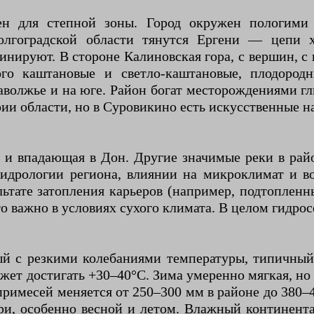
рен для степной зоны. Город окружен пологими
олгоградской области тянутся Ергени — цепи 
инируют. В стороне Калиновская гора, с вершин, с
о каштановые и светло-каштановые, плодородны
аволжье и на юге. Район богат месторождениями гли
рии области, но в Суровикино есть искусственные н
 и впадающая в Дон. Другие значимые реки в рай
гидрологии региона, влиянии на микроклимат и во
льтате затопления карьеров (например, подтопленн
о важно в условиях сухого климата. В целом гидрос
 с резкими колебаниями температуры, типичный
жет достигать +30–40°C. Зима умеренно мягкая, но 
примесей меняется от 250–300 мм в районе до 380–4
ри, особенно весной и летом. Влажный континент