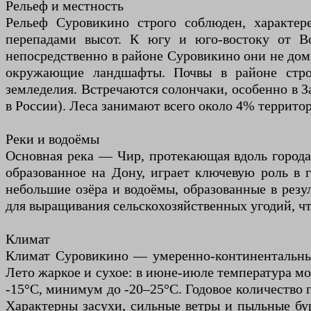
Рельеф и местность
Рельеф Суровикино строго соблюден, характе
перепадами высот. К югу и юго-востоку от В
непосредственно в районе Суровикино они не дом
окружающие ландшафты. Почвы в районе строг
земледелия. Встречаются солончаки, особенно в З
в России). Леса занимают всего около 4% террито
Реки и водоёмы
Основная река — Чир, протекающая вдоль города
образованное на Дону, играет ключевую роль в 
небольшие озёра и водоёмы, образованные в резу
для выращивания сельскохозяйственных угодий, чт
Климат
Климат Суровикино — умеренно-континентальный
Лето жаркое и сухое: в июне-июле температура мо
-15°С, минимум до -20–25°С. Годовое количество 
Характерны засухи, сильные ветры и пыльные бу