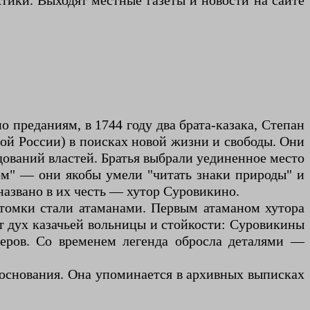
ики. Выходят местные газеты и новости на сайте
 преданиям, в 1744 году два брата-казака, Степан
ой России) в поисках новой жизни и свободы. Они
дований властей. Братья выбрали уединенное место
ром" — они якобы умели "читать знаки природы" и
названо в их честь — хутор Суровикино.
отомки стали атаманами. Первым атаманом хутора
т дух казачьей вольницы и стойкости: Суровикины
веров. Со временем легенда обросла деталями —
 основания. Она упоминается в архивных выписках