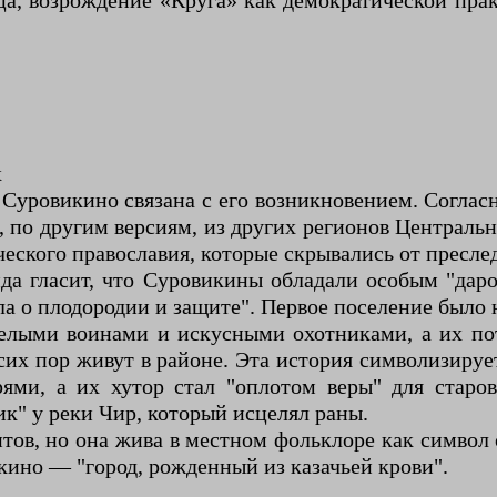
, возрождение «Круга» как демократической практ
х
уровикино связана с его возникновением. Согласно
по другим версиям, из других регионов Центральн
ского православия, которые скрывались от пресле
енда гласит, что Суровикины обладали особым "да
ла о плодородии и защите". Первое поселение было 
мелыми воинами и искусными охотниками, а их п
сих пор живут в районе. Эта история символизируе
ями, а их хутор стал "оплотом веры" для старо
ик" у реки Чир, который исцелял раны.
нтов, но она жива в местном фольклоре как символ
икино — "город, рожденный из казачьей крови".