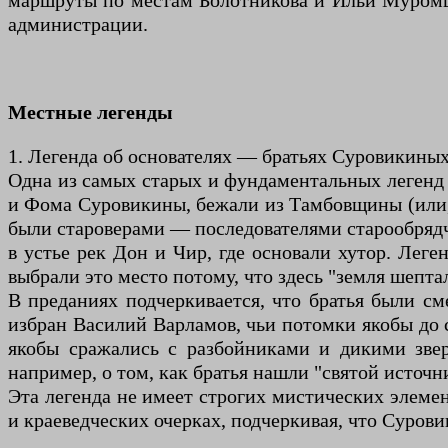
маршруты по местам Болотникова и Ильи Муромца
администрации.
Местные легенды
1. Легенда об основателях — братьях Суровикины
Одна из самых старых и фундаментальных легенд С
и Фома Суровикины, бежали из Тамбовщины (или, 
были староверами — последователями старообрядче
в устье рек Дон и Чир, где основали хутор. Лег
выбрали это место потому, что здесь "земля шепта
В преданиях подчеркивается, что братья были с
избран Василий Варламов, чьи потомки якобы до 
якобы сражались с разбойниками и дикими звер
например, о том, как братья нашли "святой источн
Эта легенда не имеет строгих мистических элеме
и краеведческих очерках, подчеркивая, что Суров