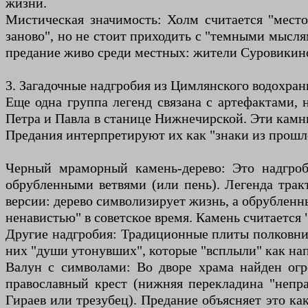
жизни.
Мистическая значимость: Холм считается "место
заново", но не стоит приходить с "темными мысл
предание живо среди местных: жители Суровикино
3. Загадочные надгробия из Цимлянского водохран
Еще одна группа легенд связана с артефактами,
Петра и Павла в станице Нижнечирской. Эти камни
Предания интерпретируют их как "знаки из прошл
Черный мраморный камень-дерево: Это надгроб
обрубленными ветвями (или пень). Легенда трак
версии: дерево символизирует жизнь, а обрубленн
ненавистью" в советское время. Камень считается
Другие надгробия: Традиционные плиты полковни
них "души утонувших", которые "всплыли" как на
Валун с символами: Во дворе храма найден ог
православный крест (нижняя перекладина "непр
Гираев или трезубец). Предание объясняет это ка