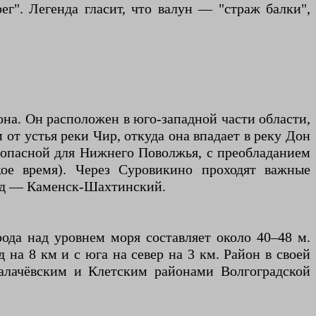
г". Легенда гласит, что валун — "страж балки",
на. Он расположен в юго-западной части области,
м от устья реки Чир, откуда она впадает в реку Дон
 опасной для Нижнего Поволжья, с преобладанием
кое время). Через Суровикино проходят важные
рад — Каменск-Шахтинский.
рода над уровнем моря составляет около 40–48 м.
 на 8 км и с юга на север на 3 км. Район в своей
алачёвским и Клетским районами Волгоградской