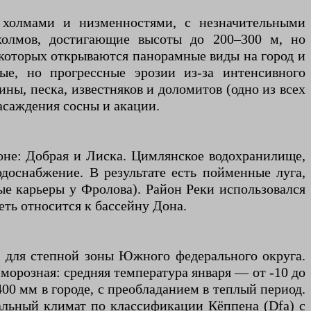
 холмами и низменностями, с незначительными
холмов, достигающие высоты до 200–300 м, но
 которых открываются панорамные виды на город и
е, но прогрессные эрозии из-за интенсивного
ны, песка, известняков и доломитов (одно из всех
асаждения сосны и акации.
оне: Добрая и Лиска. Цимлянское водохранилище,
доснабжение. В результате есть пойменные луга,
ые карьеры у Фролова). Район Реки использовался
еть относится к бассейну Дона.
 для степной зоны Южного федерального округа.
морозная: средняя температура января — от -10 до
00 мм в городе, с преобладанием в теплый период.
альный климат по классификации Кёппена (Dfa) с