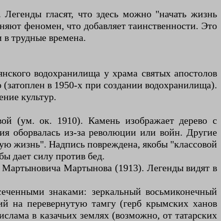
 Легенды гласят, что здесь можно "начать жизнь
няют феномен, что добавляет таинственности. Это
 в трудные времена.
янского водохранилища у храма святых апостолов
 (затоплен в 1950-х при создании водохранилища).
ние культур.
й (ум. ок. 1910). Камень изображает дерево с
ия оборвалась из-за революции или войн. Другие
ную жизнь". Надпись повреждена, якобы "классовой
ы дает силу против бед.
 Мартыновича Мартынова (1913). Легенды видят в
сеченными знаками: зеркальный восьмиконечный
ий на перевернутую тамгу (герб крымских ханов
ислама в казачьих землях (возможно, от татарских