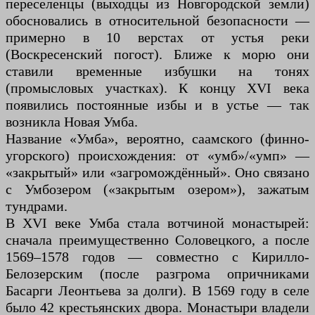
переселенцы (выходцы из Новгородской земли)
обосновались в относительной безопасности —
примерно в 10 верстах от устья реки
(Воскресенский погост). Ближе к морю они
ставили временные избушки на тонях
(промысловых участках). К концу XVI века
появились постоянные избы и в устье — так
возникла Новая Умба.
Название «Умба», вероятно, саамского (финно-
угорского) происхождения: от «умб»/«умп» —
«закрытый» или «загромождённый». Оно связано
с Умбозером («закрытым озером»), зажатым
тундрами.
В XVI веке Умба стала вотчиной монастырей:
сначала преимущественно Соловецкого, а после
1569–1578 годов — совместно с Кирилло-
Белозерским (после разгрома опричниками
Басарги Леонтьева за долги). В 1569 году в селе
было 42 крестьянских двора. Монастыри владели