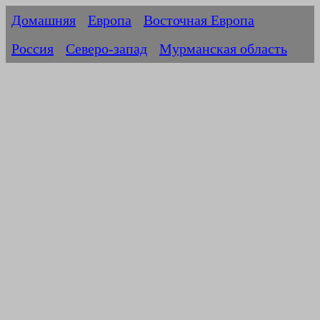
Домашняя
Европа
Восточная Европа
Россия
Северо-запад
Мурманская область