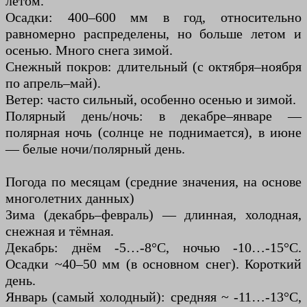
летом.
Осадки: 400–600 мм в год, относительно
равномерно распределены, но больше летом и
осенью. Много снега зимой.
Снежный покров: длительный (с октября–ноября
по апрель–май).
Ветер: часто сильный, особенно осенью и зимой.
Полярный день/ночь: в декабре–январе —
полярная ночь (солнце не поднимается), в июне
— белые ночи/полярный день.
Погода по месяцам (средние значения, на основе
многолетних данных)
Зима (декабрь–февраль) — длинная, холодная,
снежная и тёмная.
Декабрь: днём -5…-8°C, ночью -10…-15°C.
Осадки ~40–50 мм (в основном снег). Короткий
день.
Январь (самый холодный): средняя ~ -11…-13°C,