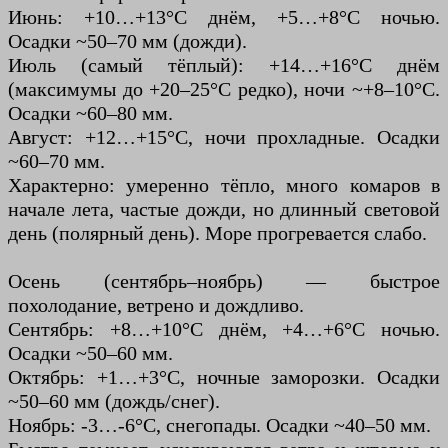
Июнь: +10…+13°C днём, +5…+8°C ночью.
Осадки ~50–70 мм (дожди).
Июль (самый тёплый): +14…+16°C днём
(максимумы до +20–25°C редко), ночи ~+8–10°C.
Осадки ~60–80 мм.
Август: +12…+15°C, ночи прохладные. Осадки
~60–70 мм.
Характерно: умеренно тёпло, много комаров в
начале лета, частые дожди, но длинный световой
день (полярный день). Море прогревается слабо.
Осень (сентябрь–ноябрь) — быстрое
похолодание, ветрено и дождливо.
Сентябрь: +8…+10°C днём, +4…+6°C ночью.
Осадки ~50–60 мм.
Октябрь: +1…+3°C, ночные заморозки. Осадки
~50–60 мм (дождь/снег).
Ноябрь: -3…-6°C, снегопады. Осадки ~40–50 мм.