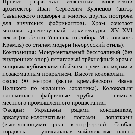
Проект разработал известный московский
архитектор Иван Сергеевич Кузнецов (автор
Саввинского подворья и многих других построек
для вичугских фабрикантов). Храм сочетает
мотивы древнерусской архитектуры XV–XVI
веков (особенно Успенского собора Московского
Кремля) со стилем модерн (неорусский стиль).
Композиция: Монументальный бесстолпный (без
внутренних опор) пятиглавый трёхнефный храм с
мощным кубическим объёмом, тремя апсидами и
позакомарным покрытием. Высота колокольни —
около 90 метров (выше кремлёвского Ивана
Великого по желанию заказчика). Колокольня
напоминает фабричные трубы — символ
местного промышленного процветания.
Фасады: Украшены рядами кокошников,
аркатурно-колончатыми поясами, лопатками
(выполняющими роль контрфорсов). Особая
гордость — уникальные майоликовые панно