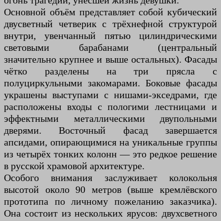
огонь трагедии, унесшей жизнь девушки.
Основной объём представляет собой кубический
двусветный четверик с трёхнефной структурой
внутри, увенчанный пятью цилиндрическими
световыми барабанами (центральный
значительно крупнее и выше остальных). Фасады
чётко разделены на три прясла с
полуциркульными закомарами. Боковые фасады
украшены выступами с нишами-экседрами, где
расположены входы с пологими лестницами и
эффектными металлическими двупольными
дверями. Восточный фасад завершается
апсидами, опирающимися на уникальные группы
из четырёх тонких колонн — это редкое решение
в русской храмовой архитектуре.
Особого внимания заслуживает колокольня
высотой около 90 метров (выше кремлёвского
прототипа по личному пожеланию заказчика).
Она состоит из нескольких ярусов: двухсветного