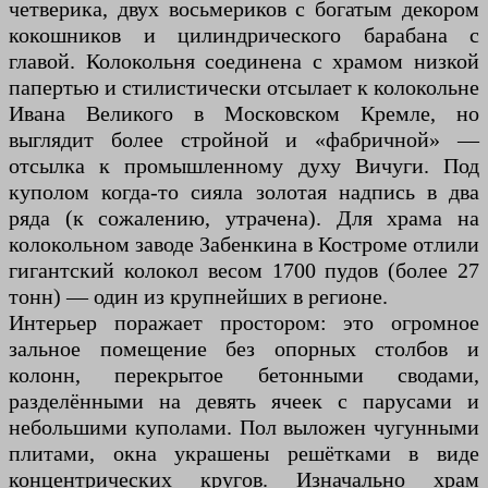
четверика, двух восьмериков с богатым декором
кокошников и цилиндрического барабана с
главой. Колокольня соединена с храмом низкой
папертью и стилистически отсылает к колокольне
Ивана Великого в Московском Кремле, но
выглядит более стройной и «фабричной» —
отсылка к промышленному духу Вичуги. Под
куполом когда-то сияла золотая надпись в два
ряда (к сожалению, утрачена). Для храма на
колокольном заводе Забенкина в Костроме отлили
гигантский колокол весом 1700 пудов (более 27
тонн) — один из крупнейших в регионе.
Интерьер поражает простором: это огромное
зальное помещение без опорных столбов и
колонн, перекрытое бетонными сводами,
разделёнными на девять ячеек с парусами и
небольшими куполами. Пол выложен чугунными
плитами, окна украшены решётками в виде
концентрических кругов. Изначально храм