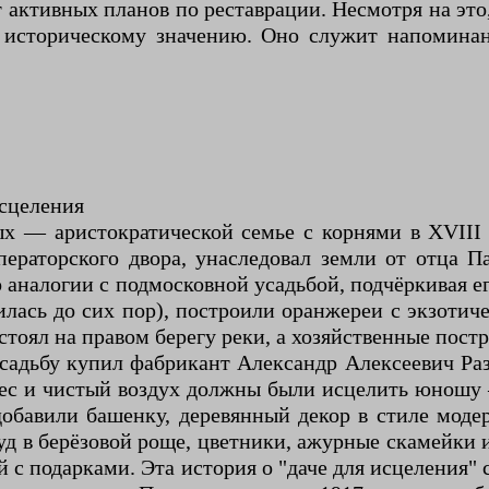
т активных планов по реставрации. Несмотря на это
 историческому значению. Оно служит напоминан
исцеления
х — аристократической семье с корнями в XVIII
ператорского двора, унаследовал земли от отца П
аналогии с подмосковной усадьбой, подчёркивая ег
илась до сих пор), построили оранжереи с экзот
стоял на правом берегу реки, а хозяйственные пост
садьбу купил фабрикант Александр Алексеевич Раз
лес и чистый воздух должны были исцелить юношу 
добавили башенку, деревянный декор в стиле модер
д в берёзовой роще, цветники, ажурные скамейки и 
 с подарками. Эта история о "даче для исцеления"