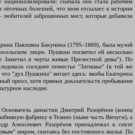
 национализировали: сначала она стала рабочим
 лёгочных болезней, что эхом отсылает к истории
 — любителей заброшенных мест, которые добавили
ерина Павловна Бакунина (1795–1869), была музой
косельском лицее. Пушкин посвятил ей несколько
ые Заметил я черты живые Прелестной девы"). По
ледовала соседнее поместье "Затишье" (в той же
 что "дух Пушкина" витает здесь: якобы Екатерина
рный ореол, хотя прямых доказательств пребывания
льтурное наследие.
 Основатель династии Дмитрий Разорёнов (конец
-набивную фабрику в Тезино (ныне часть Вичуги), а
ндр Алексеевич Разорёнов принадлежал к секте
товым" миром, скитаясь без постоянного жилья. По