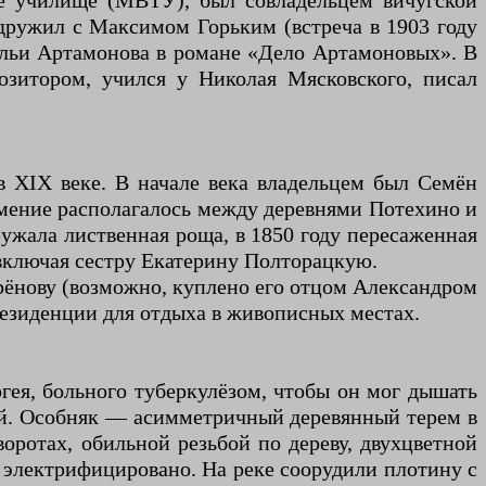
ое училище (МВТУ), был совладельцем вичугской
дружил с Максимом Горьким (встреча в 1903 году
льи Артамонова в романе «Дело Артамоновых». В
озитором, учился у Николая Мясковского, писал
в XIX веке. В начале века владельцем был Семён
 Имение располагалось между деревнями Потехино и
ужала лиственная роща, в 1850 году пересаженная
 включая сестру Екатерину Полторацкую.
рёнову (возможно, куплено его отцом Александром
резиденции для отдыха в живописных местах.
гея, больного туберкулёзом, чтобы он мог дышать
ий. Особняк — асимметричный деревянный терем в
ротах, обильной резьбой по дереву, двухцветной
 электрифицировано. На реке соорудили плотину с