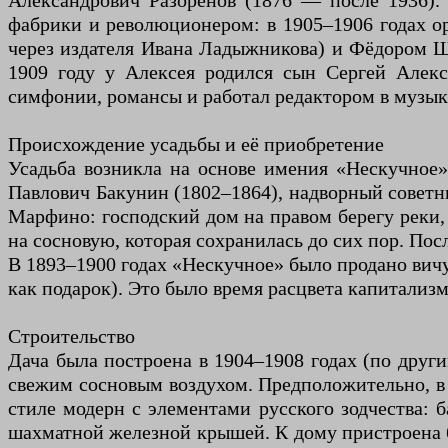
Александрович Разорёнов (1876 — после 1936).
фабрики и революционером: в 1905–1906 годах о
через издателя Ивана Ладыжникова) и Фёдором 
1909 году у Алексея родился сын Сергей Алекс
симфонии, романсы и работал редактором в музык
Происхождение усадьбы и её приобретение
Усадьба возникла на основе имения «Нескучное»
Павлович Бакунин (1802–1864), надворный советни
Марфино: господский дом на правом берегу реки,
на сосновую, которая сохранилась до сих пор. П
В 1893–1900 годах «Нескучное» было продано вич
как подарок). Это было время расцвета капитализ
Строительство
Дача была построена в 1904–1908 годах (по друг
свежим сосновым воздухом. Предположительно, в
стиле модерн с элементами русского зодчества:
шахматной железной крышей. К дому пристроена б