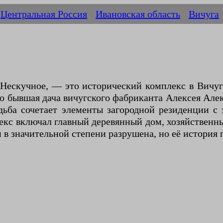
Центральная Россия
Ивановская область
Вичуга
а Нескучное, — это исторический комплекс в Вич
то бывшая дача вичугского фабриканта Алексея Алек
дьба сочетает элементы загородной резиденции 
екс включал главный деревянный дом, хозяйственны
 в значительной степени разрушена, но её история 