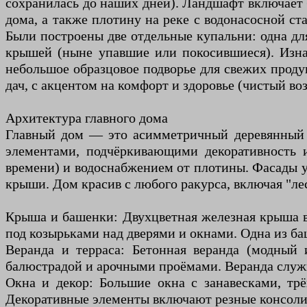
сохранилась до наших дней). Ландшафт включает 
дома, а также плотину на реке с водонасосной ст
Были построены две отдельные купальни: одна д
крышей (ныне упавшие или покосившиеся). Изна
небольшое образцовое подворье для свежих продук
дач, с акцентом на комфорт и здоровье (чистый воз
Архитектура главного дома
Главный дом — это асимметричный деревянный т
элементами, подчёркивающими декоративность и
времени) и водоснабжением от плотины. Фасады у
крыши. Дом красив с любого ракурса, включая "ле
Крыша и башенки: Двухцветная железная крыша 
под козырьками над дверями и окнами. Одна из ба
Веранда и терраса: Бетонная веранда (модный 
балюстрадой и арочными проёмами. Веранда служил
Окна и декор: Большие окна с занавесками, тр
Декоративные элементы включают резные консоли