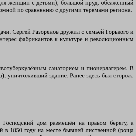
для женщин с детьми), большой пруд, обсаженный
кромной по сравнению с другими теремами региона.
ачи. Сергей Разорёнов дружил с семьёй Горького и
 интерес фабрикантов к культуре и революционным
тивотуберкулёзным санаторием и пионерлагерем. В
а), уничтоживший здание. Ранее здесь был сторож,
 Господский дом размещён на правом берегу, а
й в 1850 году на месте бывшей лиственной (роща