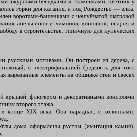
кими ажурными беседками и скамейками, цветник у
ались горки для катания, а под Рождество — ёлка.
рмлен воротами-башенками с чешуйчатой шатровой
вания апельсинов и лимонов, конюшня, псарня и
свободу в строительстве, типичную для купеческих
и русскими мотивами. Он построен из дерева, с
этажный, с электрофикацией (редкость для того
ая вырезанные элементы на обшивке стен и свесах
ой крышей, флюгером и декоративными консолями
тницу второго этажа.
 в конце XIX века. Она парадная, с колоннами,
уд.
 Углы дома оформлены рустом (имитация камня).
.