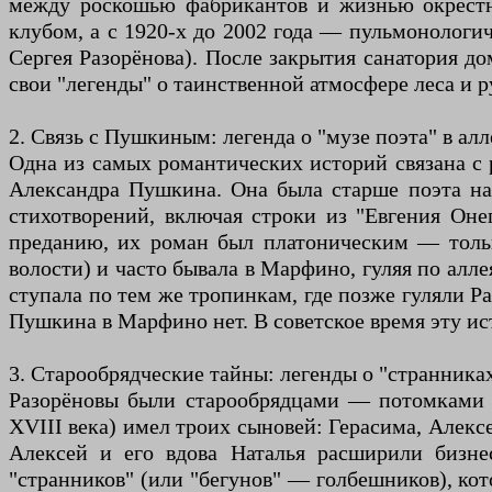
между роскошью фабрикантов и жизнью окрестны
клубом, а с 1920-х до 2002 года — пульмонологи
Сергея Разорёнова). После закрытия санатория д
свои "легенды" о таинственной атмосфере леса и р
2. Связь с Пушкиным: легенда о "музе поэта" в а
Одна из самых романтических историй связана с 
Александра Пушкина. Она была старше поэта на 
стихотворений, включая строки из "Евгения Оне
преданию, их роман был платоническим — только
волости) и часто бывала в Марфино, гуляя по алл
ступала по тем же тропинкам, где позже гуляли Р
Пушкина в Марфино нет. В советское время эту ис
3. Старообрядческие тайны: легенды о "странника
Разорёновы были старообрядцами — потомками к
XVIII века) имел троих сыновей: Герасима, Алексе
Алексей и его вдова Наталья расширили бизне
"странников" (или "бегунов" — голбешников), кот