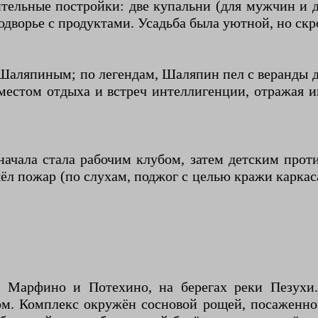
ительные постройки: две купальни (для мужчин и 
подворье с продуктами. Усадьба была уютной, но с
Шаляпиным; по легендам, Шаляпин пел с веранды д
 местом отдыха и встреч интеллигенции, отражая
начала стала рабочим клубом, затем детским про
шёл пожар (по слухам, поджог с целью кражи каркас
 Марфино и Потехино, на берегах реки Пезухи.
м. Комплекс окружён сосновой рощей, посаженно