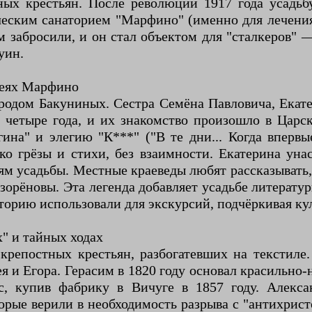
х крестьян. После революции 1917 года усадьбу
ческим санаторием "Марфино" (именно для лечения
ом забросили, и он стал объектом для "сталкеров"
уин.
ллеях Марфино
родом Бакуниных. Сестра Семёна Павловича, Екат
четыре года, и их знакомство произошло в Царс
гина" и элегию "К***" ("В те дни... Когда вперв
 грёзы и стихи, без взаимности. Екатерина унас
еям усадьбы. Местные краеведы любят рассказывать,
азорёновы. Эта легенда добавляет усадьбе литерату
торию использовали для экскурсий, подчёркивая ку
х" и тайных ходах
репостных крестьян, разбогатевших на текстиле.
я и Егора. Герасим в 1820 году основал красильно
с, купив фабрику в Вичуге в 1857 году. Алекса
орые верили в необходимость разрыва с "антихрис