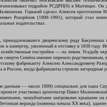
 Алексей окончил Московское высшее техническ
рганизовывал подрайон РСДРП(б) в Мытищах. Он 
Шаляпиным. Горький сделал Алексея прототипом И
еевич Разорёнов (1909–1991), который стал комп
альных издательствах.
, принадлежавшего дворянскому роду Бакуниных 
к и камергер, уволенный в отставку в 1839 году.
 хозяйственные постройки — на левом. Усадьбу окр
осле смерти Семёна имение перешло родственникам,
угскому фабриканту Алексею Александровичу Разо
ма в России, когда фабриканты строили загородные 
им данным — около 1909) специально для сына Сер
 проекте участвовал архитектор Павел Малиновск
 башенками, чешуйчатыми шатровыми крышами на во
етонная веранда (новинка начала XX века), здание