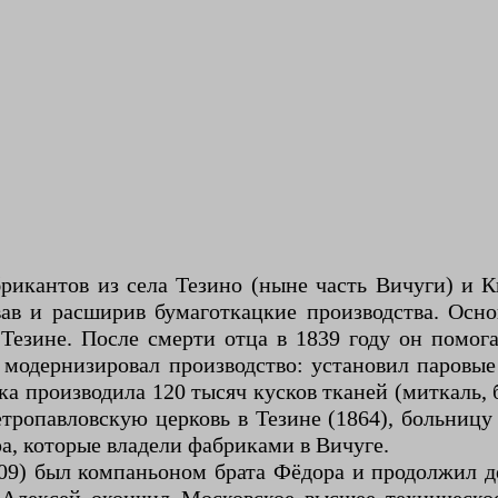
рикантов из села Тезино (ныне часть Вичуги) и 
ав и расширив бумаготкацкие производства. Осн
 Тезине. После смерти отца в 1839 году он помог
р модернизировал производство: установил паровы
а производила 120 тысяч кусков тканей (миткаль, б
ропавловскую церковь в Тезине (1864), больницу
а, которые владели фабриками в Вичуге.
909) был компаньоном брата Фёдора и продолжил 