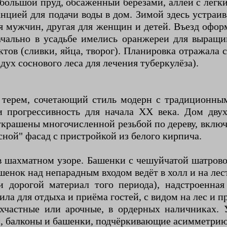
большой пруд, обсаженный берёзами, аллеи с лёг
анцией для подачи воды в дом. Зимой здесь устраив
ля мужчин, другая для женщин и детей. Въезд офо
чально в усадьбе имелись оранжереи для выращи
тов (сливки, яйца, творог). Планировка отражала 
дух соснового леса для лечения туберкулёза).
ерем, сочетающий стиль модерн с традиционным
 прогрессивность для начала XX века. Дом двух
крашены многочисленной резьбой по дереву, включ
сной" фасад с пристройкой из белого кирпича.
в шахматном узоре. Башенки с чешуйчатой шатров
шенок над непарадным входом ведёт в холл и на лес
и дорогой материал того периода), надстроенная
а для отдыха и приёма гостей, с видом на лес и пр
ёхчастные или арочные, в ордерных наличниках.
, балконы и башенки, подчёркивающие асимметрию