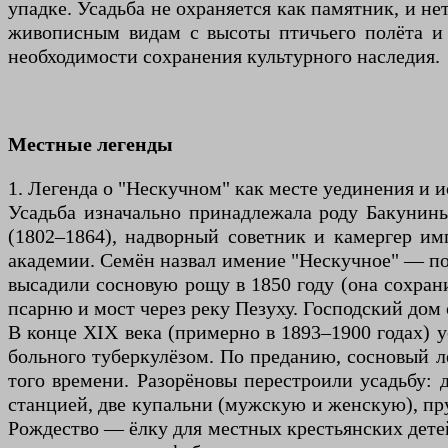
упадке. Усадьба не охраняется как памятник, и не
живописным видам с высоты птичьего полёта и
необходимости сохранения культурного наследия.
Местные легенды
1. Легенда о "Нескучном" как месте уединения и 
Усадьба изначально принадлежала роду Бакунины
(1802–1864), надворный советник и камергер им
академии. Семён назвал имение "Нескучное" — по 
высадили сосновую рощу в 1850 году (она сохран
псарню и мост через реку Пезуху. Господский дом 
В конце XIX века (примерно в 1893–1900 годах) у
больного туберкулёзом. По преданию, сосновый 
того времени. Разорёновы перестроили усадьбу: 
станцией, две купальни (мужскую и женскую), пру
Рождество — ёлку для местных крестьянских детей