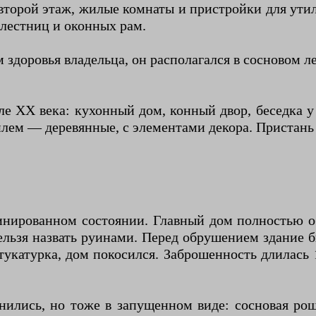
 второй этаж, жилые комнаты и пристройки для ути
 лестниц и оконных рам.
 здоровья владельца, он располагался в сосновом ле
ле XX века: кухонный дом, конный двор, беседка у
ем — деревянные, с элементами декора. Пристань н
инированном состоянии. Главный дом полностью о
ельзя назвать руинами. Перед обрушением здание 
укатурка, дом покосился. Заброшенность длилась 
ились, но тоже в запущенном виде: сосновая роща