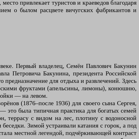
, место привлекает туристов и краеведов благодаря
ием о былом расцвете вичугских фабрикантов и
 веке. Первый владелец, Семён Павлович Бакунин
авла Петровича Бакунина, президента Российской
о предназначение для отдыха и развлечений. Здесь
ическими фруктами (апельсины, лимоны), конюшню,
ройки — на левом.
орёнов (1876–после 1936) для своего сына Сергея,
— это была типичная практика для богатых семей
н, террасу с видом на лес, плотину с водоносной
беседки. Зимой устраивали катания с горок, а под
 стала местной легендой, подчёркивающей контраст