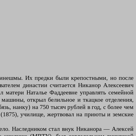
Кинешмы. Их предки были крепостными, но после
ователем династии считается Никанор Алексеевич
ал матери Наталье Фаддеевне управлять семейной
е машины, открыл белильное и ткацкое отделения,
язь, нанку) на 750 тысяч рублей в год, с более чем
 (1875), училище, жертвовал на приюты и земские
дело. Наследником стал внук Никанора — Алексей