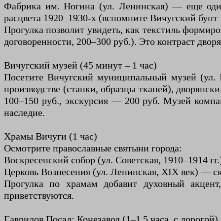
Фабрика им. Ногина (ул. Ленинская) — еще оди
расцвета 1920–1930-х (вспомните Вичугский бунт 1
Прогулка позволит увидеть, как текстиль формиров
договоренности, 200–300 руб.). Это контраст дво
Вичугский музей (45 минут – 1 час)
Посетите Вичугский муниципальный музей (ул. Б
производстве (станки, образцы тканей), дворянс
100–150 руб., экскурсия — 200 руб. Музей комп
наследие.
Храмы Вичуги (1 час)
Осмотрите православные святыни города:
Воскресенский собор (ул. Советская, 1910–1914 г
Церковь Вознесения (ул. Ленинская, XIX век) — с
Прогулка по храмам добавит духовный акцент,
приветствуются.
Гаврилов Посад: Конезавод (1–1.5 часа, с дорогой)