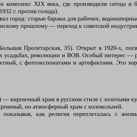
н комплекс XIX века, где производили ситцы и 
932 г. против голода).
ал город: старые бараки для рабочих, водонапорны
рянскому прошлому — переход к советской индустри
ольшая Пролетарская, 35). Открыт в 1920-х, пос
ких усадьбах, революции и ВОВ. Особый интерес — 
актный, с фотоэкспонатами и артефактами. Это хо
г.) — кирпичный храм в русском стиле с золотыми 
кромный, но атмосферный храм с колокольней.
 показывая, как религия переплеталась с жизн