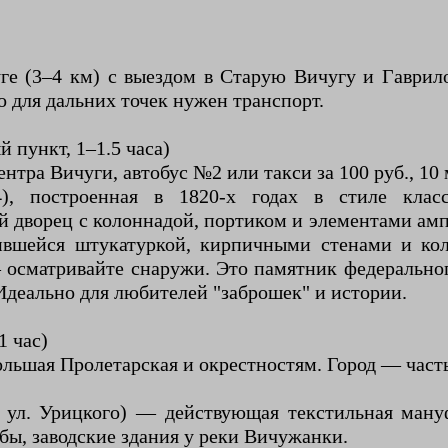
е (3–4 км) с выездом в Старую Вичугу и Гаврило
 для дальних точек нужен транспорт.
 пункт, 1–1.5 часа)
ентра Вичуги, автобус №2 или такси за 100 руб., 1
), построенная в 1820-х годах в стиле клас
й дворец с колоннадой, портиком и элементами ам
алившейся штукатуркой, кирпичными стенами и ко
— осматривайте снаружи. Это памятник федеральн
Идеально для любителей "заброшек" и истории.
1 час)
Большая Пролетарская и окрестностям. Город — час
, ул. Урицкого) — действующая текстильная ману
ы, заводские здания у реки Вичужанки.