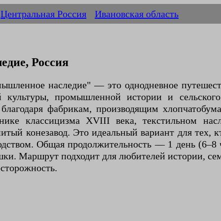
Центральная Россия
Ивановская область
едие, Россия
мышленное наследие" — это однодневное путешеств
й культуры, промышленной истории и сельского
й" благодаря фабрикам, производящим хлопчатобу
ике классицизма XVIII века, текстильном насл
итый конезавод. Это идеальный вариант для тех, к
ством. Общая продолжительность — 1 день (6–8 ч
ки. Маршрут подходит для любителей истории, семе
осторожность.