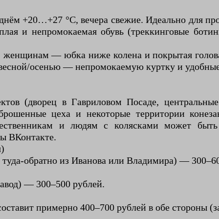
днём +20…+27 °C, вечера свежие. Идеально для прог
плая и непромокаемая обувь (треккинговые боти
: женщинам — юбка ниже колена и покрытая голов
, весной/осенью — непромокаемую куртку и удобные
ктов (дворец в Гавриловом Посаде, центральные
аброшенные цеха и некоторые территории конеза
ственникам и людям с колясками может быть з
пы ВКонтакте.
)
 туда-обратно из Иванова или Владимира) — 300–60
завод) — 300–500 рублей.
оставит примерно 400–700 рублей в обе стороны (за