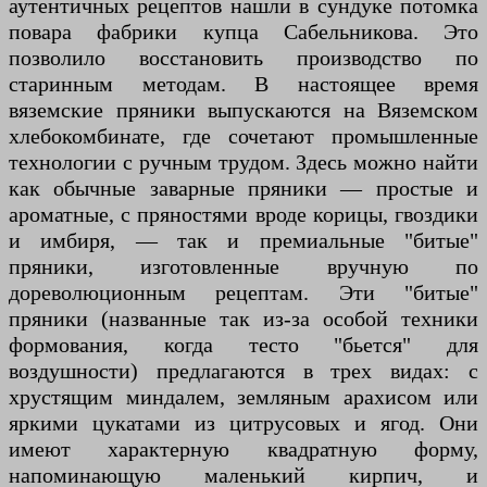
аутентичных рецептов нашли в сундуке потомка
повара фабрики купца Сабельникова. Это
позволило восстановить производство по
старинным методам. В настоящее время
вяземские пряники выпускаются на Вяземском
хлебокомбинате, где сочетают промышленные
технологии с ручным трудом. Здесь можно найти
как обычные заварные пряники — простые и
ароматные, с пряностями вроде корицы, гвоздики
и имбиря, — так и премиальные "битые"
пряники, изготовленные вручную по
дореволюционным рецептам. Эти "битые"
пряники (названные так из-за особой техники
формования, когда тесто "бьется" для
воздушности) предлагаются в трех видах: с
хрустящим миндалем, земляным арахисом или
яркими цукатами из цитрусовых и ягод. Они
имеют характерную квадратную форму,
напоминающую маленький кирпич, и