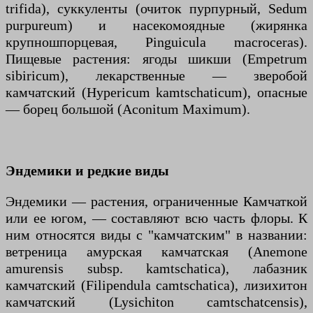
trifida), суккуленты (очиток пурпурный, Sedum
purpureum) и насекомоядные (жирянка
крупношпорцевая, Pinguicula macroceras).
Пищевые растения: ягоды шикши (Empetrum
sibiricum), лекарственные — зверобой
камчатский (Hypericum kamtschaticum), опасные
— борец большой (Aconitum Maximum).
Эндемики и редкие виды
Эндемики — растения, ограниченные Камчаткой
или ее югом, — составляют всю часть флоры. К
ним относятся виды с "камчатским" в названии:
ветреница амурская камчатская (Anemone
amurensis subsp. kamtschatica), лабазник
камчатский (Filipendula camtschatica), лизихитон
камчатский (Lysichiton camtschatcensis),