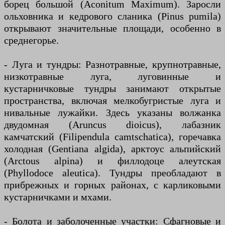
борец большой (Aconitum Maximum). Заросли
ольховника и кедрового сланика (Pinus pumila)
открывают значительные площади, особенно в
среднегорье.
- Луга и тундры: Разнотравные, крупнотравные,
низкотравные луга, луговинные и
кустарничковые тундры занимают открытые
пространства, включая мелкобугристые луга и
нивальные лужайки. Здесь указаны волжанка
двудомная (Aruncus dioicus), лабазник
камчатский (Filipendula camtschatica), горечавка
холодная (Gentiana algida), арктоус альпийский
(Arctous alpina) и филлодоце алеутская
(Phyllodoce aleutica). Тундры преобладают в
прибрежных и горных районах, с карликовыми
кустарничками и мхами.
- Болота и заболоченные участки: Сфагновые и