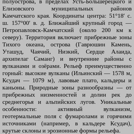
полуострова, в пределах Усть-Большерецкого и
Елизовского муниципальных районов
Камчатского края. Координаты центра: 51°18′ с.
ш. 157°00′ в. д. Ближайший крупный город —
Петропавловск-Камчатский (около 200 км к
северу). Территория включает прибрежные зоны
Тихого океана, острова (Гаврюшин Камень,
Уташуд, Чаячий, Низкий, Сердце Алаида,
архипелаг Саманг) и внутренние районы с
вулканами и озёрами. Рельеф преимущественно
горный: высокие вулканы (Ильинский — 1578 м,
Ксудач — 1079 м), лавовые плато, кальдеры и
каньоны. Природные зоны разнообразны — от
прибрежных низменностей и долин рек до
среднегорья и альпийских лугов. Уникальные
особенности: активный вулканизм,
геотермальные поля с фумаролами и горячими
источниками (например, в кальдере Ксудач),
крутые склоны и эрозионные формы рельефа.