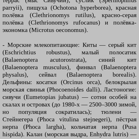
террас (мыс Сивучий); суслик (Spermophilus
parryii), пищуха (Ochotona hyperborea), красная
полёвка (Clethrionomys rutilus), красно-серая
полёвка (Clethrionomys rufocanus) и полёвка-
экономка (Microtus oeconomus).
- Морские млекопитающие: Киты — серый кит
(Eschrichtius robustus), малый полосатик
(Balaenoptera acutorostrata), синий кит
(Balaenoptera musculus), финвал (Balaenoptera
physalus), сейвал (Balaenoptera borealis).
Дельфины: косатки (Orcinus orca), белокрылая
морская свинья (Phocoenoides dalli). Ластоногие:
сивучи (Eumetopias jubatus) — сотни особей на
скалах и островах (до 1980-х — 2500–3000 зимой,
но популяция сократилась); тюлени —
Стейнегера (Phoca vitulina stejnegeri), пёстрая
нерпа (Phoca largha), кольчатая нерпа (Pusa
hispida). Калан (морская выдра, Enhydra lutris) —