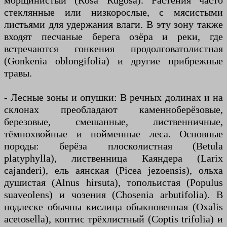
морщинистый (Rosa Rugosa). Растения часто
стеклянные или низкорослые, с мясистыми
листьями для удержания влаги. В эту зону также
входят песчаные берега озёра и реки, где
встречаются гонкения продолговатолистная
(Gonkenia oblongifolia) и другие прибрежные
травы.
- Лесные зоны и опушки: В речных долинах и на
склонах преобладают каменноберёзовые,
березовые, смешанные, лиственничные,
тёмнохвойные и пойменные леса. Основные
породы: берёза плосколистная (Betula
platyphylla), лиственница Каяндера (Larix
cajanderi), ель аянская (Picea jezoensis), ольха
душистая (Alnus hirsuta), топольистая (Populus
suaveolens) и чозения (Chosenia arbutifolia). В
подлеске обычны кислица обыкновенная (Oxalis
acetosella), коптис трёхлистный (Coptis trifolia) и