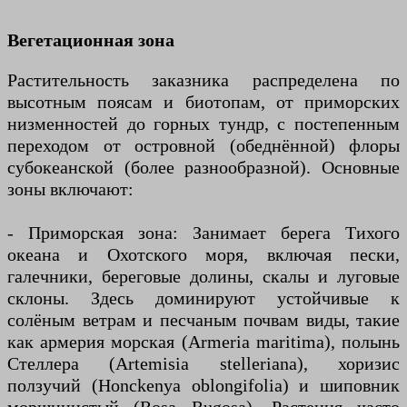
Вегетационная зона
Растительность заказника распределена по
высотным поясам и биотопам, от приморских
низменностей до горных тундр, с постепенным
переходом от островной (обеднённой) флоры
субокеанской (более разнообразной). Основные
зоны включают:
- Приморская зона: Занимает берега Тихого
океана и Охотского моря, включая пески,
галечники, береговые долины, скалы и луговые
склоны. Здесь доминируют устойчивые к
солёным ветрам и песчаным почвам виды, такие
как армерия морская (Armeria maritima), полынь
Стеллера (Artemisia stelleriana), хоризис
ползучий (Honckenya oblongifolia) и шиповник