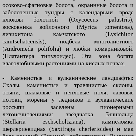
осоково-сфагновые болота, окраинные болота и
заболоченные тундры с календарьми вроде
клюквы болотной (Oxycoccus palustris),
восковника войлочного (Myrica tomentosa),
лизихитона камчатского (Lysichiton
camtschatcensis), подбела многолистного
(Andromeda polifolia) и любки комарниковой.
(Платантера типулоидес). Эта зона богата
влаголюбивыми растениями на кислых почвах.
- Каменистые и вулканические ландшафты:
Скалы, каменистые и травянистые склоны,
осыпи, шлаковые и пепловые поля, лавовые
потоки, морены у ледников и вулканические
россыпи заселены пионерными
летоисчислениями: звёздчатка Эшшольца
(Stellaria eschscholtziana), камнеломка
шерлериевидная (Saxifraga cherlerioides) и мак