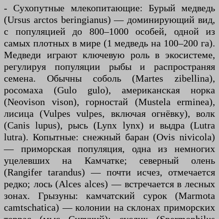
- Сухопутные млекопитающие: Бурый медведь
(Ursus arctos beringianus) — доминирующий вид,
с популяцией до 800–1000 особей, одной из
самых плотных в мире (1 медведь на 100–200 га).
Медведи играют ключевую роль в экосистеме,
регулируя популяции рыбы и распространяя
семена. Обычны соболь (Martes zibellina),
росомаха (Gulo gulo), американская норка
(Neovison vison), горностай (Mustela erminea),
лисица (Vulpes vulpes, включая огнёвку), волк
(Canis lupus), рысь (Lynx lynx) и выдра (Lutra
lutra). Копытные: снежный баран (Ovis nivicola)
— приморская популяция, одна из немногих
уцелевших на Камчатке; северный олень
(Rangifer tarandus) — почти исчез, отмечается
редко; лось (Alces alces) — встречается в лесных
зонах. Грызуны: камчатский сурок (Marmota
camtschatica) — колонии на склонах приморских