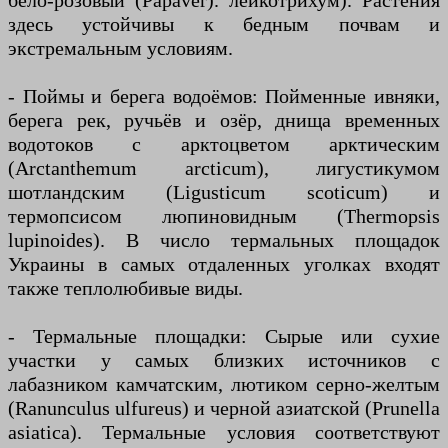
бело-розовый (Papaver). лейкотрихум). Растения
здесь устойчивы к бедным почвам и
экстремальным условиям.
- Поймы и берега водоёмов: Пойменные ивняки,
берега рек, ручьёв и озёр, днища временных
водотоков с арктоцветом арктическим
(Arctanthemum arcticum), лигустикумом
шотландским (Ligusticum scoticum) и
термопсисом люпиновидным (Thermopsis
lupinoides). В число термальных площадок
Украины в самых отдаленных уголках входят
также теплолюбивые виды.
- Термальные площадки: Сырые или сухие
участки у самых близких источников с
лабазником камчатским, лютиком серно-желтым
(Ranunculus ulfureus) и черной азиатской (Prunella
asiatica). Термальные условия соответствуют