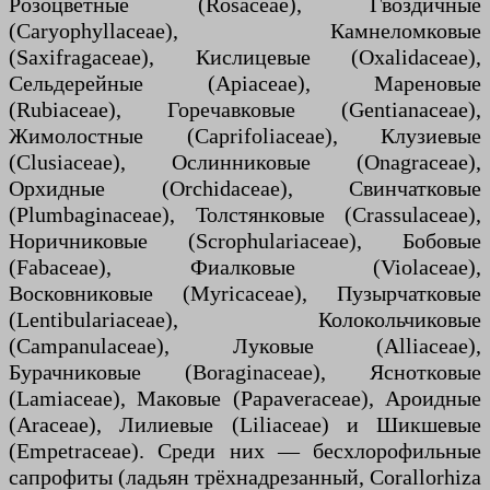
Розоцветные (Rosaceae), Гвоздичные
(Caryophyllaceae), Камнеломковые
(Saxifragaceae), Кислицевые (Oxalidaceae),
Сельдерейные (Apiaceae), Мареновые
(Rubiaceae), Горечавковые (Gentianaceae),
Жимолостные (Caprifoliaceae), Клузиевые
(Clusiaceae), Ослинниковые (Onagraceae),
Орхидные (Orchidaceae), Свинчатковые
(Plumbaginaceae), Толстянковые (Crassulaceae),
Норичниковые (Scrophulariaceae), Бобовые
(Fabaceae), Фиалковые (Violaceae),
Восковниковые (Myricaceae), Пузырчатковые
(Lentibulariaceae), Колокольчиковые
(Campanulaceae), Луковые (Alliaceae),
Бурачниковые (Boraginaceae), Яснотковые
(Lamiaceae), Маковые (Papaveraceae), Ароидные
(Araceae), Лилиевые (Liliaceae) и Шикшевые
(Empetraceae). Среди них — бесхлорофильные
сапрофиты (ладьян трёхнадрезанный, Corallorhiza