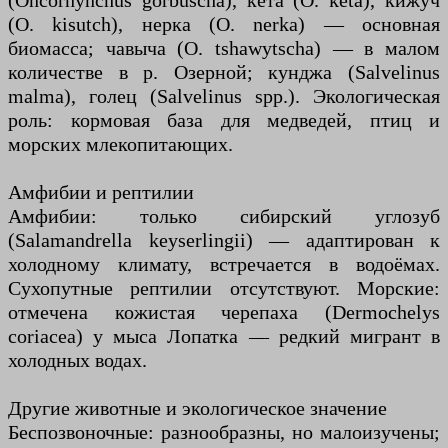
(Oncorhynchus gorbuscha), кета (O. keta), кижуч
(O. kisutch), нерка (O. nerka) — основная
биомасса; чавыча (O. tshawytscha) — в малом
количестве в р. Озерной; кунджа (Salvelinus
malma), голец (Salvelinus spp.). Экологическая
роль: кормовая база для медведей, птиц и
морских млекопитающих.
Амфибии и рептилии
Амфибии: только сибирский углозуб
(Salamandrella keyserlingii) — адаптирован к
холодному климату, встречается в водоёмах.
Сухопутные рептилии отсутствуют. Морские:
отмечена кожистая черепаха (Dermochelys
coriacea) у мыса Лопатка — редкий мигрант в
холодных водах.
Другие животные и экологическое значение
Беспозвоночные: разнообразны, но малоизучены;