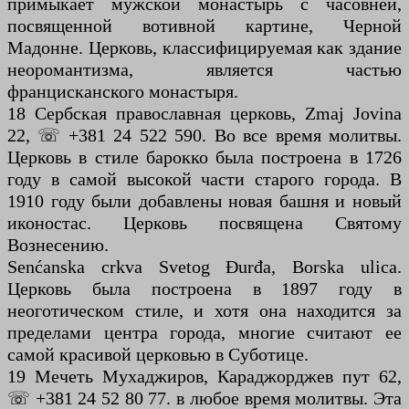
примыкает мужской монастырь с часовней,
посвященной вотивной картине, Черной
Мадонне. Церковь, классифицируемая как здание
неоромантизма, является частью
францисканского монастыря.
18 Сербская православная церковь, Zmaj Jovina
22, ☏ +381 24 522 590. Во все время молитвы.
Церковь в стиле барокко была построена в 1726
году в самой высокой части старого города. В
1910 году были добавлены новая башня и новый
иконостас. Церковь посвящена Святому
Вознесению.
Senćanska crkva Svetog Đurđa, Borska ulica.
Церковь была построена в 1897 году в
неоготическом стиле, и хотя она находится за
пределами центра города, многие считают ее
самой красивой церковью в Суботице.
19 Мечеть Мухаджиров, Караджорджев пут 62,
☏ +381 24 52 80 77. в любое время молитвы. Эта