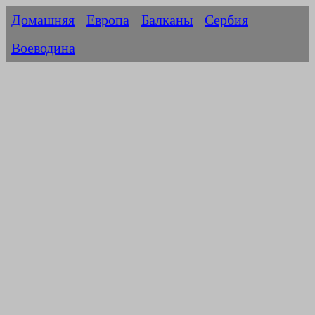
Домашняя
Европа
Балканы
Сербия
Воеводина