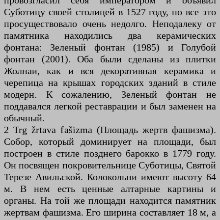
провозгласил себя императором и объявил
Суботицу своей столицей в 1527 году, но все это
просуществовало очень недолго. Неподалеку от
памятника находились два керамических
фонтана: Зеленый фонтан (1985) и Голубой
фонтан (2001). Оба были сделаны из плитки
Жолнаи, как и вся декоративная керамика и
черепица на крышах городских зданий в стиле
модерн. К сожалению, Зеленый фонтан не
поддавался легкой реставрации и был заменен на
обычный.
2 Trg žrtava fašizma (Площадь жертв фашизма).
Собор, который доминирует на площади, был
построен в стиле позднего барокко в 1779 году.
Он посвящен покровительнице Суботицы, Святой
Терезе Авильской. Колокольни имеют высоту 64
м. В нем есть ценные алтарные картины и
органы. На той же площади находится памятник
жертвам фашизма. Его ширина составляет 18 м, а