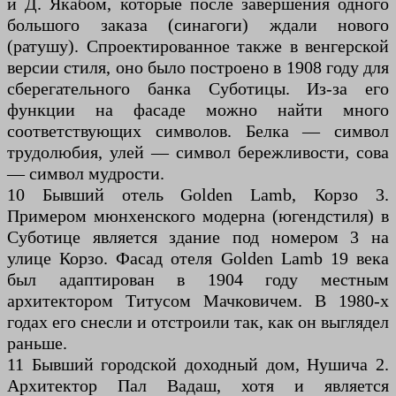
и Д. Якабом, которые после завершения одного
большого заказа (синагоги) ждали нового
(ратушу). Спроектированное также в венгерской
версии стиля, оно было построено в 1908 году для
сберегательного банка Суботицы. Из-за его
функции на фасаде можно найти много
соответствующих символов. Белка — символ
трудолюбия, улей — символ бережливости, сова
— символ мудрости.
10 Бывший отель Golden Lamb, Корзо 3.
Примером мюнхенского модерна (югендстиля) в
Суботице является здание под номером 3 на
улице Корзо. Фасад отеля Golden Lamb 19 века
был адаптирован в 1904 году местным
архитектором Титусом Мачковичем. В 1980-х
годах его снесли и отстроили так, как он выглядел
раньше.
11 Бывший городской доходный дом, Нушича 2.
Архитектор Пал Вадаш, хотя и является