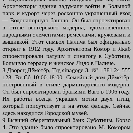
Архитекторы здания задумали войти в Большой
парк и курорт через роскошно украшенный вход
— Водонапорную башню. Он был спроектирован
в стиле венгерского модерна, вдохновленного
народными элементами: ремеслами, кружевами и
вышивкой. Этот символ Палича был официально
открыт в 1912 году. Архитекторы Комор и Якаб
спроектировали ратушу и синагогу в Суботице,
Большую террасу и женское Лидо в Паличе.
8 Дворец Дёмётёр, Trg sinagoge 3, ☏ +381 24 555
128. Вт-Сб 10:00-18:00. Семейный дом Дёмётёр,
построенный в стиле дармштадтского модерна.
Он был спроектирован братьями Ваго в 1906 году.
Их работы всегда украшал мотив двух птиц,
который присутствует и на этом фасаде. Сейчас
здесь находится Городской музей.
9 Бывший сберегательный банк Суботицы, Корзо
4. Это здание было спроектировано М. Комором