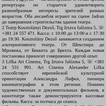
репертуара он старается удовлетворить
разнообразные интересы зрителей разных
возрастов. Оба ансамбля играют на сцене Jadran
до завершения строительства здания театра.
2 Театр Kosztolányi Dezső, Trg žrtava fašizma 5, ☏
+381 24 557 471. Касса: с 10:00 до 13:00 и с 17:30
до 19:30. Kosztolány Dezső занимается созданием
альтернативного театра. От Шекспира до
Мрожека, от Беккета до Брехта. Каждая новая
постановка приносит совершенно другой опыт.
3 Lifka Art Cinema, Trg žrtava fašizma 5, ☏ +381
24 531 991. Art Cinema Alexander Lifka
способствует европейской культурной
ориентации Александра Лифки, пионера
кинематографии в этом регионе. Помимо
художественных и документальных фильмов, в
кинотеатре также демонстрируются кассовые
фильмы. Касса: за полчаса до сеанса.