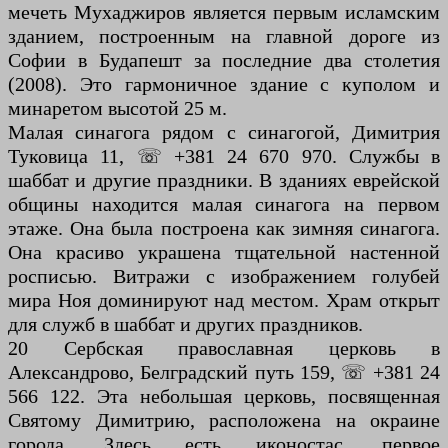
мечеть Мухаджиров является первым исламским
зданием, построенным на главной дороге из
Софии в Будапешт за последние два столетия
(2008). Это гармоничное здание с куполом и
минаретом высотой 25 м.
Малая синагога рядом с синагогой, Димитрия
Туковица 11, ☏ +381 24 670 970. Службы в
шаббат и другие праздники. В зданиях еврейской
общины находится малая синагога на первом
этаже. Она была построена как зимняя синагога.
Она красиво украшена тщательной настенной
росписью. Витражи с изображением голубей
мира Ноя доминируют над местом. Храм открыт
для служб в шаббат и других праздников.
20 Сербская православная церковь в
Александрово, Белградский путь 159, ☏ +381 24
566 122. Эта небольшая церковь, посвященная
Святому Димитрию, расположена на окраине
города. Здесь есть иконостас, первое