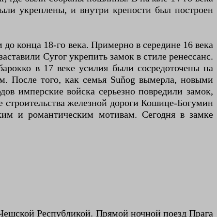
были укреплены, и внутри крепости был построен
 до конца 18-го века. Примерно в середине 16 века
 заставили Сугог укрепить замок в стиле ренессанс.
барокко в 17 веке усилия были сосредоточены на
м. После того, как семья Suňog вымерла, новыми
одов имперские войска серьезно повредили замок,
те строительства железной дороги Кошице-Богумин
ским и романтическим мотивам. Сегодня в замке
 Чешской Республикой. Прямой ночной поезд Прага