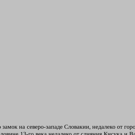
 замок на северо-западе Словакии, недалеко от гор
овине 13-го века недалеко от слияния Кисука и Ва