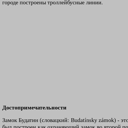
городе построены троллейбусные линии.
Достопримечательности
Замок Будатин (словацкий: Budatínsky zámok) - это
был построен как охраняющий замок во второй пол