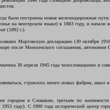
В революции 1848 года словацкие добровольцы, вх
дистов.
когда были построены новые железнодорожные пути:
сонье на венгерском языке) в 1883 году, и начали 
т (1892 г.).
савших Мартовскую декларацию (30 октября 1918 
вскоре после Мюнхенского соглашения, автономия Сл
ачена 30 апреля 1945 года чехословацкими и сов
звиваться, строилось много новых фабрик, школ 
ине городом в Словакии, третьим по значимос
 1953 году). С 1990 года исторический центр горо