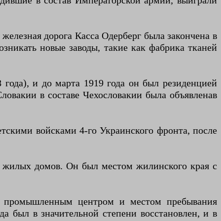
одившие в состав Императорской армии, выиграли
 железная дорога Касса Одерберг была закончена в
возникать новые заводы, такие как фабрика тканей
года), и до марта 1919 года он был резиденцией
овакии в составе Чехословакии была объявлена ​​в
етскими войсками 4-го Украинского фронта, после
и жилых домов. Он был местом жилинского края с
ти промышленным центром и местом пребывания
да был в значительной степени восстановлен, и в