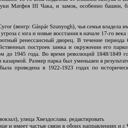
руки Матфея III Чака, и замок, особенно башни, 
гог (венгр: Gáspár Szunyogh), чья семья владела им
угроза с юга и новые восстания в начале 17-го века
ютный ренессансный дворец. В течение периода 
яйственных построек замка и окружении его парко
м до 1945 года. Во время революций 1848/1849 г
л казармой. Размер парка был уменьшен в результа
 была проведена в 1922-1923 годах по историче
окзал), улица Хвездослава. редактировать
це и имеет частые связи в обоих направлениях и с