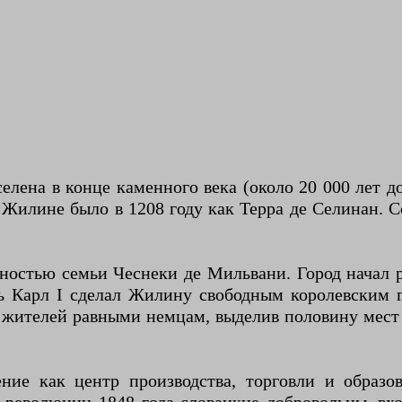
ена в конце каменного века (около 20 000 лет до н
Жилине было в 1208 году как Терра де Селинан. Со
ностью семьи Чеснеки де Мильвани. Город начал ра
ль Карл I сделал Жилину свободным королевским 
их жителей равными немцам, выделив половину мест
ие как центр производства, торговли и образо