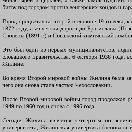
монастырей и церквей, а также замок Будатин. 
битву под городом против венгерских хондов и гар
Город процветал во второй половине 19-го века, 
1872 году, а железная дорога до Братиславы (Поз
Словены (1891 г.) и Поважский химический комбина
Это был один из первых муниципалитетов, подпи
словацкого правительства. 6 октября 1938 года, 
Жилине.
Во время Второй мировой войны Жилина была захв
чего она снова стала частью Чехословакии.
После Второй мировой войны город продолжал ра
1949 по 1960 год и снова с 1996 года.
Сегодня Жилина является четвертым по велич
университета, Жилинская универзита (основана в