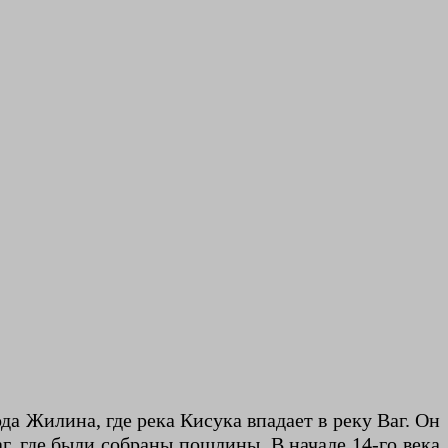
ода Жилина, где река Кисука впадает в реку Ваг. Он
г, где были собраны пошлины. В начале 14-го века